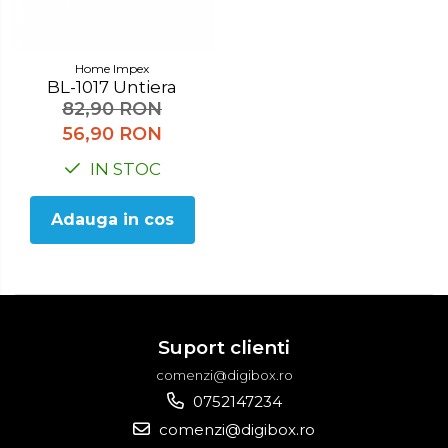
Accesorii pentru toaleta
Bare si carlige pentru prosoape
Cos rufe
Home Impex
BL-1017 Untiera
Polite baie
82,90 RON
Uscatoare rufe
56,90 RON
Boluri
IN STOC
Bucatarie
Adauga in cos
Burete bucatarie
Cafea si ceai
Decoratiuni
Decoratiuni perete
Suport clienti
Depozitare
comenzi@digibox.ro
0752147234
Carlige si agatatoare
comenzi@digibox.ro
Cutii si cosuri pentru depozitare