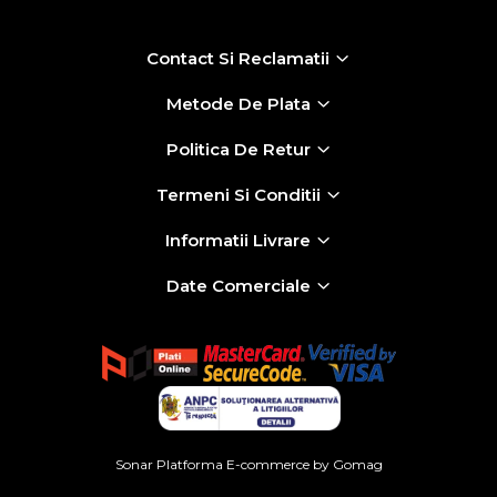
Organizatoare mici
Organizatoare pentru haine
Contact Si Reclamatii
Suport umerase
Metode De Plata
Menaj
Menaj
Politica De Retur
Mop
Termeni Si Conditii
Pahare si cani
Informatii Livrare
Suport farfurii
Date Comerciale
Suport vesela
Tacamuri
Tavi
Vase de gatit
Sonar
Platforma E-commerce by Gomag