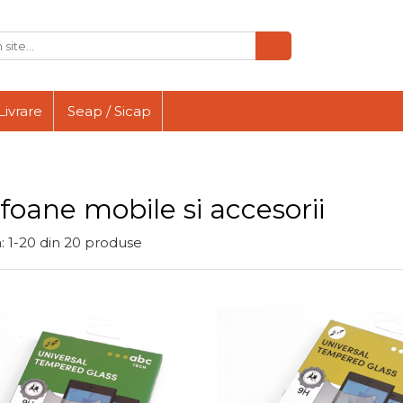
Livrare
Seap / Sicap
foane mobile si accesorii
:
1-
20
din
20
produse