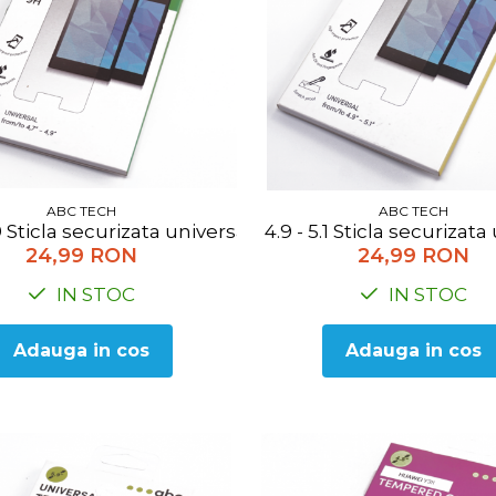
ABC TECH
ABC TECH
.9 Sticla securizata universala ABC Tech TEMPVIP-UNI
4.9 - 5.1 Sticla securiz
24,99 RON
24,99 RON
IN STOC
IN STOC
Adauga in cos
Adauga in cos