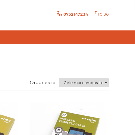
0752147234
0,00
Ordoneaza: