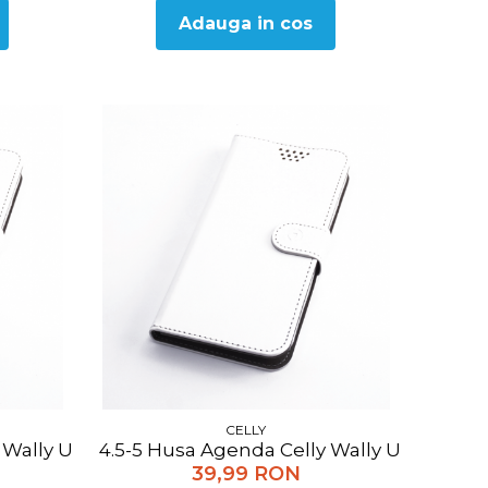
Adauga in cos
CELLY
Wally Unica universala XXL, alb
4.5-5 Husa Agenda Celly Wally Unica unive
39,99 RON