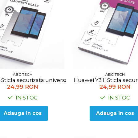
ABC TECH
ABC TECH
.9 Sticla securizata universala ABC Tech TEMPVIP-UNI
Huawei Y3 II Sticla sec
24,99 RON
24,99 RON
IN STOC
IN STOC
Adauga in cos
Adauga in cos