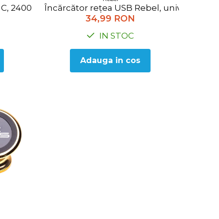
p C, 2400 mAh Rebel RB-6310
Încărcător rețea USB Rebel, universal, p
34,99 RON
IN STOC
Adauga in cos