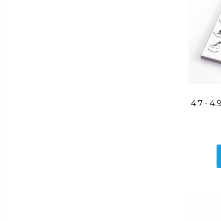
Ingrijire
Tastatura
Personala
Spray curatare
Plita incorporabila gaz
Cuptor incorporabil electric
Masina de spalat vase
incorporabila
Cabluri
Climatizare
4.7 - 4
Cablu de legatura
Accesorii chiuveta
Accesorii decoratiuni
Accesorii decorative
Ceasuri
Cosuri decor
cutie bijuteriie
Difuzor arome