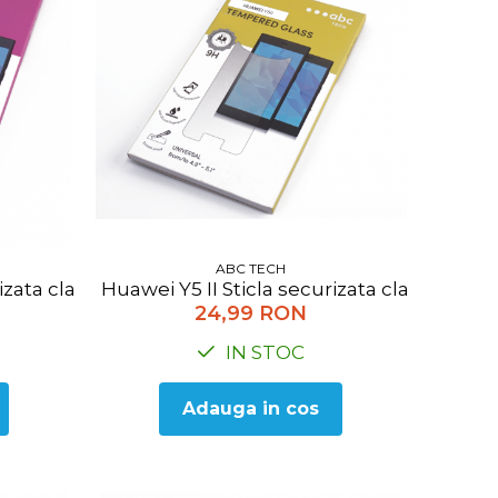
ABC TECH
-5.7
urizata clasica ABC Tech TEMPVIP-UNI-4.3
Huawei Y5 II Sticla securizata clasica A
24,99 RON
IN STOC
Adauga in cos