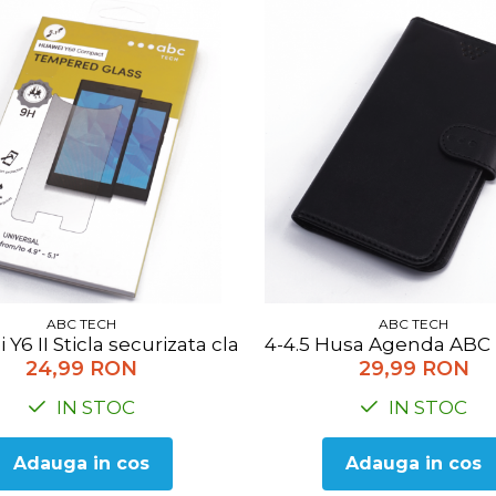
ABC TECH
ABC TECH
 Y6 II Sticla securizata clasica ABC TECH TEMPVIP-U
4-4.5 Husa Agenda ABC 
24,99 RON
29,99 RON
IN STOC
IN STOC
Adauga in cos
Adauga in cos