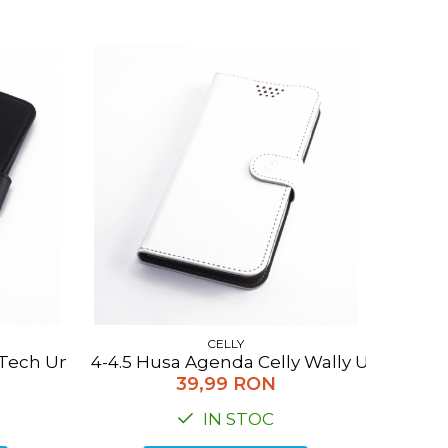
CELLY
Tech Universala XXL negru
4-4.5 Husa Agenda Celly Wally Unica unive
39,99 RON
IN STOC