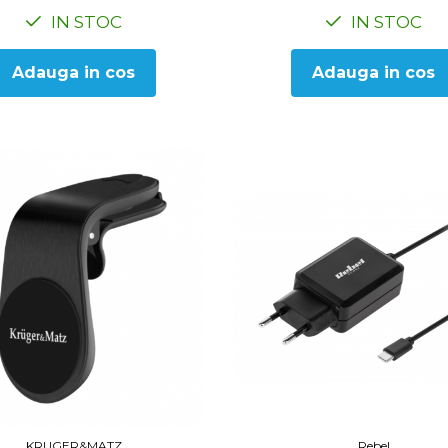
IN STOC
IN STOC
Adauga in cos
Adauga in cos
Rebel
KRUGER&MATZ