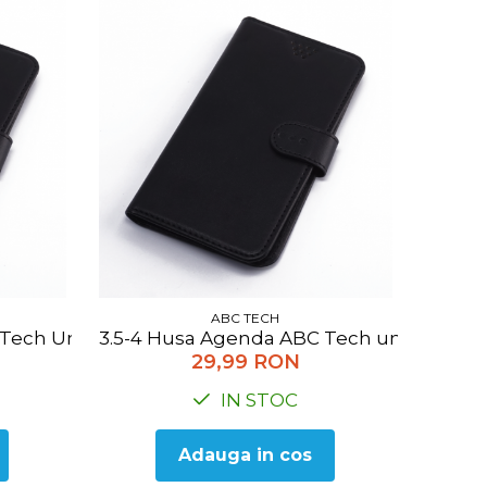
ABC TECH
NI-4.9
Tech Universala L negru
3.5-4 Husa Agenda ABC Tech universala 
29,99 RON
IN STOC
Adauga in cos