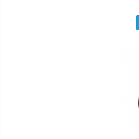
Cantar bucatarie
Cuptor electric
Cuptor microunde
Decalcificator
Espresoare
Fier de calcat
Friteuze
Masina de tocat
Masini de paine
Mixer
Mixer vertical
Plita electrica
Plita gaz
Sandwich maker