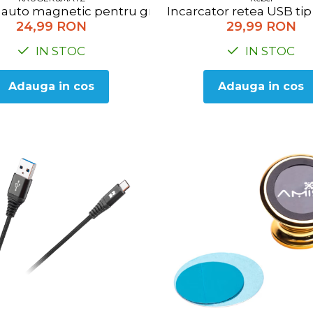
Incarcator retea USB ti
 auto magnetic pentru grilaj Kruger & Matz KM1365
29,99 RON
24,99 RON
IN STOC
IN STOC
Adauga in cos
Adauga in cos