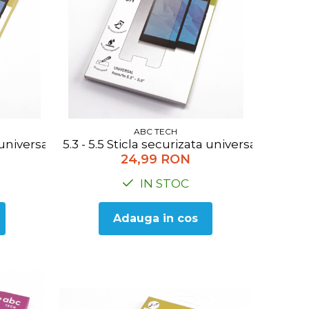
ABC TECH
-4.7
ata universala ABC Tech TEMPVIP-UNI-4.9
5.3 - 5.5 Sticla securizata universala AB
24,99 RON
IN STOC
Adauga in cos