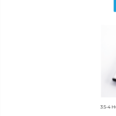
si
Combine frigorifice
gradina
Frigider 2 usi
Congelator
Aragaz
Electric
Mixt
Pe gaze
Masina de spalat
Masina de spalat + uscator
Masina de spalat rufe
Masina de spalat vase
Uscator de rufe
Aparat vidat
Aspiratoare
3.5-4 H
Blendere
Cafetiere