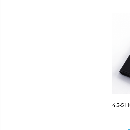
Depozitare
Carlige si agatatoare
Cutii si cosuri pentru depozitare
Organizatoare mici
Organizatoare pentru haine
Suport umerase
Menaj
Menaj
Mop
Pahare si cani
Suport farfurii
Suport vesela
Tacamuri
4.5-5 
Tavi
Vase de gatit
Aparate frigorifice
Bricolaj