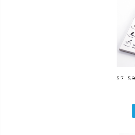
Lumanari
Oglinzi
Potpourri
Rame foto
Suporturi pentru lumanari
Tablouri inramate
Vaze si boluri
Accesorii pentru gatit
Accesorii pentru cuptor
Borcane si sticle
5.7 - 5
Caserole pentru alimente
Cutii depozitare metal
Cutite si tocatoare
Instrumente de masurare si
amestecare
Ustensile de bucatarie
Accesorii pentru servit