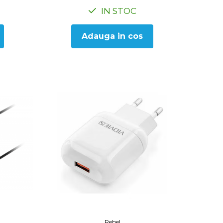
IN STOC
Adauga in cos
Rebel