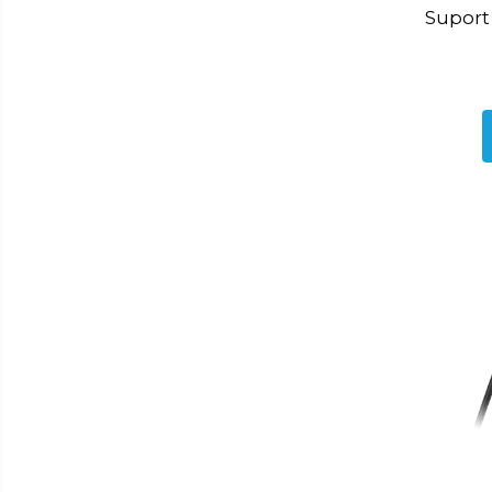
Suport
Storcator fructe
Toaster
Tocator legume
Accesorii
Aparat ras
Aparat tuns
Ondulator par
Placa par
Uscator par