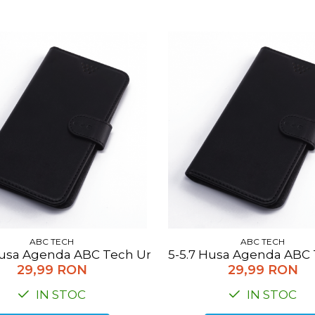
ABC TECH
ABC TECH
Husa Agenda ABC Tech Universala XL negru
5-5.7 Husa Agenda ABC 
29,99 RON
29,99 RON
IN STOC
IN STOC