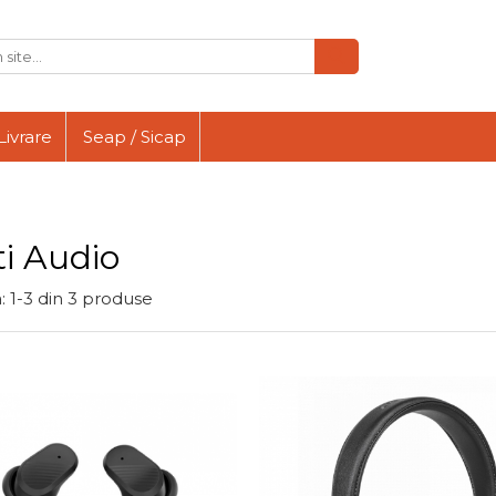
Livrare
Seap / Sicap
ti Audio
:
1-
3
din
3
produse