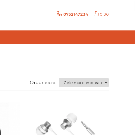
0752147234
0,00
Ordoneaza: