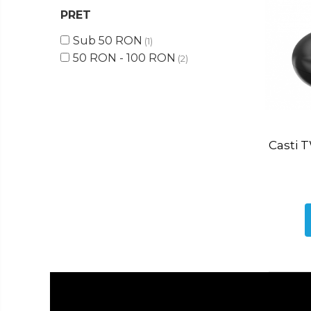
Ingrijire
PRET
Tastatura
Personala
Spray curatare
Sub 50 RON
(1)
Plita incorporabila gaz
50 RON - 100 RON
(2)
Cuptor incorporabil electric
Masina de spalat vase
incorporabila
Cabluri
Climatizare
Casti 
Cablu de legatura
Accesorii chiuveta
Accesorii decoratiuni
Accesorii decorative
Ceasuri
Cosuri decor
cutie bijuteriie
Difuzor arome