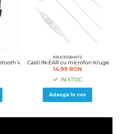
KRUGER&MATZ
th, Negru
etooth Wave Kruger&Matz, negru
Casti IN-EAR cu microfon Kruger&Matz K
14,99 RON
IN STOC
Adauga in cos