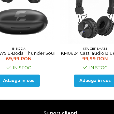
E-BODA
KRUGER&MATZ
TWS E-Boda Thunder Sound, True Wireless, Bluetoo
KM0624 Casti audio Blu
69,99 RON
99,99 RON
IN STOC
IN STOC
Adauga in cos
Adauga in cos
Suport clienti