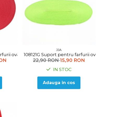
JJA
 farfurii oval rosu
108121G Suport pentru farfurii oval verde
RON
22,90 RON
15,90 RON
IN STOC
Adauga in cos