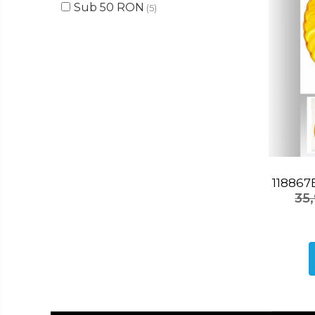
Lumanari
Sub 50 RON
(5)
Oglinzi
Potpourri
Rame foto
Suporturi pentru lumanari
Tablouri inramate
Vaze si boluri
Accesorii pentru gatit
Accesorii pentru cuptor
Borcane si sticle
Caserole pentru alimente
35
Cutii depozitare metal
Cutite si tocatoare
Instrumente de masurare si
amestecare
Ustensile de bucatarie
Accesorii pentru servit