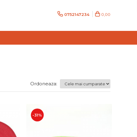
0752147234
0,00
Ordoneaza:
-31%