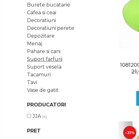
Ingrijire
Burete bucatarie
Tastatura
Personala
Cafea si ceai
Spray curatare
Decoratiuni
Plita incorporabila gaz
Decoratiuni perete
Cuptor incorporabil electric
Depozitare
Menaj
Masina de spalat vase
incorporabila
Pahare si cani
Suport farfurii
Cabluri
Climatizare
Suport vesela
Cablu de legatura
21
Tacamuri
Accesorii chiuveta
Tavi
Accesorii decoratiuni
Vase de gatit
Accesorii decorative
PRODUCATORI
Ceasuri
Cosuri decor
JJA
(4)
cutie bijuteriie
PRET
Difuzor arome
-31%