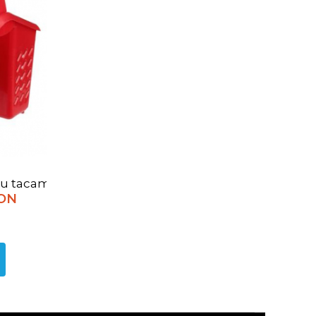
pentru tacamuri
RON