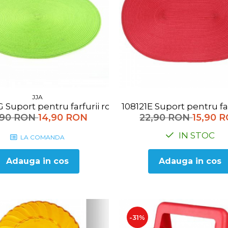
JJA
108120G Suport pentru farfurii rotund verde
108121E Suport pentru
,90 RON
14,90 RON
22,90 RON
15,90 
IN STOC
LA COMANDA
Adauga in cos
Adauga in cos
-31%