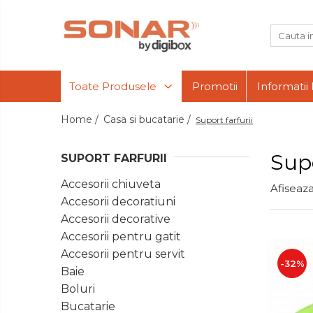
Toate Produsele
Televizoare
Toate Produsele
Promotii
Informatii 
LED TV
Telefoane
mobile si
Home /
Casa si bucatarie /
Suport farfurii
accesorii
Accesorii telefoane
Audio
Componente
Folie de protectie
Supo
SUPORT FARFURII
PC -
Husa
Periferice
Produse
Accesorii chiuveta
Incarcatoare
Afiseaza
Incorporabile
Accesorii decoratiuni
Suport auto
Retelistica
Accesorii decorative
Boxe Portabile
Casa si
Accesorii pentru gatit
bucatarie
Casti Audio
Accesorii pentru servit
Electrocasnice
-32%
Radio Ceas
Baie
Mari
Dispozitive intare
Boluri
Electrocasnice
Bucatarie
Bucatarie
Mouse