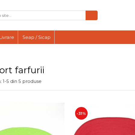
Livrare
Seap / Sicap
rt farfurii
:
1-
5
din
5
produse
-31%