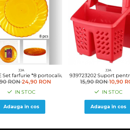
JJA
JJA
118867E Set farfurie *8 portocaliu
939723202 Suport 
,90 RON
24,90 RON
15,90 RON
10,90 
IN STOC
IN STOC
Adauga in cos
Adauga in cos