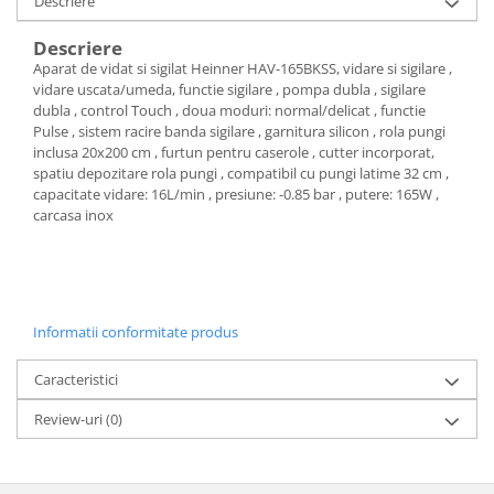
Descriere
Cos rufe
Polite baie
Descriere
Uscatoare rufe
Aparat de vidat si sigilat Heinner HAV-165BKSS, vidare si sigilare ,
vidare uscata/umeda, functie sigilare , pompa dubla , sigilare
Boluri
dubla , control Touch , doua moduri: normal/delicat , functie
Bucatarie
Pulse , sistem racire banda sigilare , garnitura silicon , rola pungi
inclusa 20x200 cm , furtun pentru caserole , cutter incorporat,
Burete bucatarie
spatiu depozitare rola pungi , compatibil cu pungi latime 32 cm ,
capacitate vidare: 16L/min , presiune: -0.85 bar , putere: 165W ,
Cafea si ceai
carcasa inox
Decoratiuni
Decoratiuni perete
Depozitare
Carlige si agatatoare
Informatii conformitate produs
Cutii si cosuri pentru depozitare
Caracteristici
Organizatoare mici
Organizatoare pentru haine
Review-uri
(0)
Suport umerase
Menaj