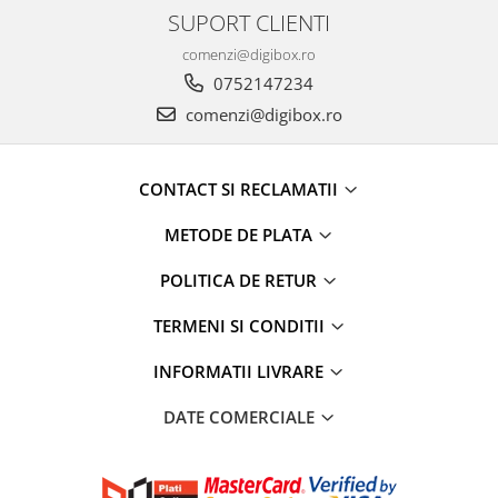
Menaj
SUPORT CLIENTI
Mop
comenzi@digibox.ro
Pahare si cani
0752147234
Suport farfurii
comenzi@digibox.ro
Suport vesela
Tacamuri
CONTACT SI RECLAMATII
Tavi
METODE DE PLATA
Vase de gatit
POLITICA DE RETUR
TERMENI SI CONDITII
INFORMATII LIVRARE
DATE COMERCIALE