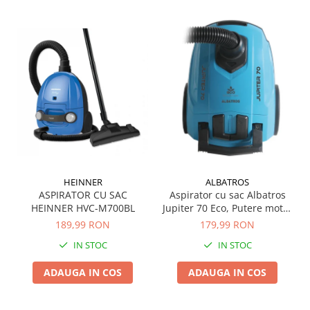
HEINNER
ALBATROS
ASPIRATOR CU SAC
Aspirator cu sac Albatros
HEINNER HVC-M700BL
Jupiter 70 Eco, Putere motor
700 W, Putere absorbtie
189,99 RON
179,99 RON
170W
IN STOC
IN STOC
ADAUGA IN COS
ADAUGA IN COS