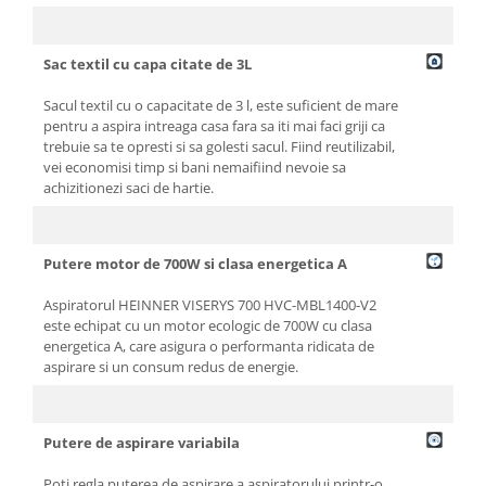
Sac textil cu capa citate de 3L
Sacul textil cu o capacitate de 3 l, este suficient de mare
pentru a aspira intreaga casa fara sa iti mai faci griji ca
trebuie sa te opresti si sa golesti sacul. Fiind reutilizabil,
vei economisi timp si bani nemaifiind nevoie sa
achizitionezi saci de hartie.
Putere motor de 700W si clasa energetica A
Aspiratorul HEINNER VISERYS 700 HVC-MBL1400-V2
este echipat cu un motor ecologic de 700W cu clasa
energetica A, care asigura o performanta ridicata de
aspirare si un consum redus de energie.
Putere de aspirare variabila
Poti regla puterea de aspirare a aspiratorului printr-o