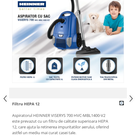
Menaj
Mop
Pahare si cani
Suport farfurii
Suport vesela
Tacamuri
Tavi
Vase de gatit
Filtru HEPA 12
Aspiratorul HEINNER VISERYS 700 HVC-MBL1400-V2
este prevazut cu un filtru de calitate superioara HEPA
12, care ajuta la retinerea impuritatilor aerului, oferind
astfel un mediu mai curat casei tale.