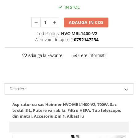
Cos rufe
IN STOC
Polite baie
Uscatoare rufe
ADAUGA IN COS
Boluri
Cod Produs:
HVC-MBL1400-V2
Bucatarie
Ai nevoie de ajutor?
0752147234
Burete bucatarie
Cafea si ceai
Adauga la Favorite
Cere informatii
Decoratiuni
Decoratiuni perete
Depozitare
Descriere
Carlige si agatatoare
Cutii si cosuri pentru depozitare
Aspirator cu sac Heinner HVC-MBL1400-V2, 700W, Sac
Organizatoare mici
textil, 3 L, Putere variabila, Filtru HEPA, Tub telescopic
din metal, Accesoriu 2 in 1, Albastru
Organizatoare pentru haine
Suport umerase
Menaj