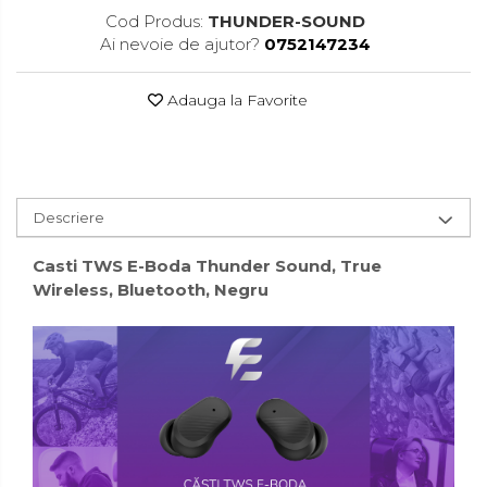
Accesorii pentru toaleta
Cod Produs:
THUNDER-SOUND
Bare si carlige pentru prosoape
Ai nevoie de ajutor?
0752147234
Cos rufe
Adauga la Favorite
Polite baie
Uscatoare rufe
Boluri
Bucatarie
Descriere
Burete bucatarie
Casti TWS E-Boda Thunder Sound, True
Cafea si ceai
Wireless, Bluetooth, Negru
Decoratiuni
Decoratiuni perete
Depozitare
Carlige si agatatoare
Cutii si cosuri pentru depozitare