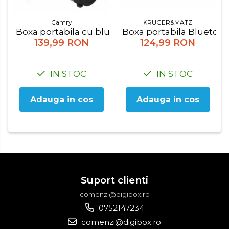
Camry
KRUGER&MATZ
Boxa portabila cu bluetooth Camry CR 1172
Boxa portabila Bluetoo
139,99 RON
124,99 RON
IN STOC
IN STOC
Adauga in cos
Adauga in cos
Suport clienti
comenzi@digibox.ro
0752147234
comenzi@digibox.ro