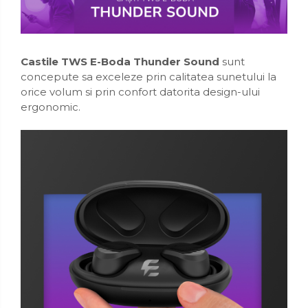
Organizatoare mici
Organizatoare pentru haine
Suport umerase
Castile TWS E-Boda Thunder Sound
sunt
Menaj
concepute sa exceleze prin calitatea sunetului la
Menaj
orice volum si prin confort datorita design-ului
ergonomic.
Mop
Pahare si cani
Suport farfurii
Suport vesela
Tacamuri
Tavi
Vase de gatit