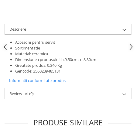
Ceasuri
Cosuri decor
cutie bijuteriie
Descriere
Difuzor arome
Lumanari
Accesorii pentru servit
Sortimentatie
Oglinzi
Material
:
ceramica
Potpourri
Dimensiunea produsului
:
h.9.50cm ; d.8.30cm
Rame foto
Greutate produs
:
0.340 Kg
Gencode
:
3560239485131
Suporturi pentru lumanari
Tablouri inramate
Informatii conformitate produs
Vaze si boluri
Review-uri
(0)
Accesorii pentru gatit
Accesorii pentru cuptor
Borcane si sticle
PRODUSE SIMILARE
Caserole pentru alimente
Cutii depozitare metal