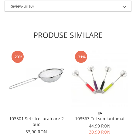
Menaj
Review-uri
(0)
Mop
Pahare si cani
Suport farfurii
PRODUSE SIMILARE
Suport vesela
Tacamuri
-29%
-31%
Tavi
Vase de gatit
JJA
103501 Set strecuratoare 2
103563 Tel semiautomat
buc
44,90 RON
33,90 RON
30,90 RON