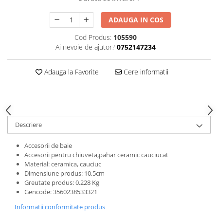
Cos rufe
Polite baie
ADAUGA IN COS
Uscatoare rufe
Cod Produs:
105590
Boluri
Ai nevoie de ajutor?
0752147234
Bucatarie
Burete bucatarie
Adauga la Favorite
Cere informatii
Cafea si ceai
Decoratiuni
Decoratiuni perete
Descriere
Depozitare
Accesorii de baie
Carlige si agatatoare
Accesorii pentru chiuveta,pahar ceramic cauciucat
Cutii si cosuri pentru depozitare
Material: ceramica, cauciuc
Organizatoare mici
Dimensiune produs:
10,5cm
Greutate produs:
0.228 Kg
Organizatoare pentru haine
Gencode
:
3560238533321
Suport umerase
Informatii conformitate produs
Menaj