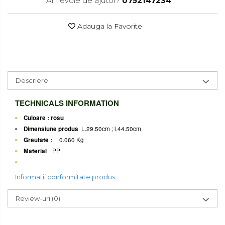
Ai nevoie de ajutor?
0752147234
Accesorii pentru toaleta
Bare si carlige pentru prosoape
Adauga la Favorite
Cos rufe
Polite baie
Uscatoare rufe
Boluri
Descriere
Bucatarie
TECHNICALS INFORMATION
Burete bucatarie
Culoare : rosu
Dimensiune produs
:
L.29.50cm ; l.44.50cm
Cafea si ceai
Greutate :
:
0.060 Kg
Decoratiuni
Material
:
PP
Decoratiuni perete
Informatii conformitate produs
Depozitare
Review-uri
(0)
Carlige si agatatoare
Cutii si cosuri pentru depozitare