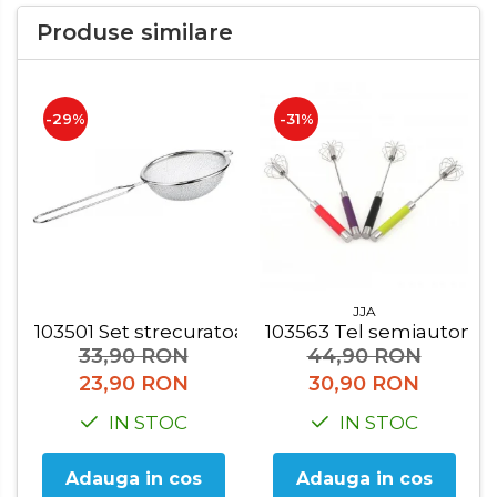
Organizatoare mici
Produse similare
Organizatoare pentru haine
Suport umerase
Menaj
-29%
-31%
Menaj
Mop
Pahare si cani
Suport farfurii
Suport vesela
JJA
103501 Set strecuratoare 2 buc
103563 Tel semiautoma
Tacamuri
33,90 RON
44,90 RON
Tavi
23,90 RON
30,90 RON
Vase de gatit
IN STOC
IN STOC
Adauga in cos
Adauga in cos