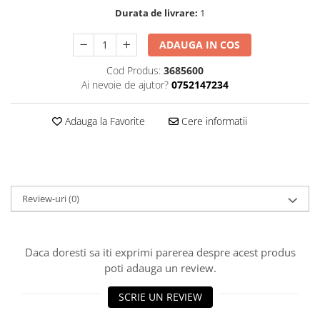
Durata de livrare:
1
Dispozitive intare
Mouse
ADAUGA IN COS
Tastatura
Cod Produs:
3685600
Spray curatare
Ai nevoie de ajutor?
0752147234
Produse Incorporabile
Plita incorporabila gaz
Adauga la Favorite
Cere informatii
Cuptor incorporabil electric
Masina de spalat vase
incorporabila
Retelistica
Review-uri
(0)
Cabluri
Cablu de legatura
Daca doresti sa iti exprimi parerea despre acest produs
Casa si bucatarie
poti adauga un review.
Accesorii chiuveta
Accesorii decoratiuni
SCRIE UN REVIEW
Accesorii decorative