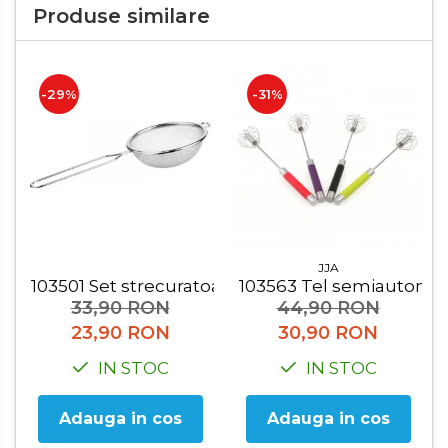
Organizatoare mici
Produse similare
Organizatoare pentru haine
Suport umerase
-29%
-31%
Menaj
Menaj
Mop
Pahare si cani
Suport farfurii
Suport vesela
JJA
103501 Set strecuratoare 2 buc
103563 Tel semiautoma
Tacamuri
33,90 RON
44,90 RON
23,90 RON
30,90 RON
Tavi
IN STOC
IN STOC
Vase de gatit
Adauga in cos
Adauga in cos