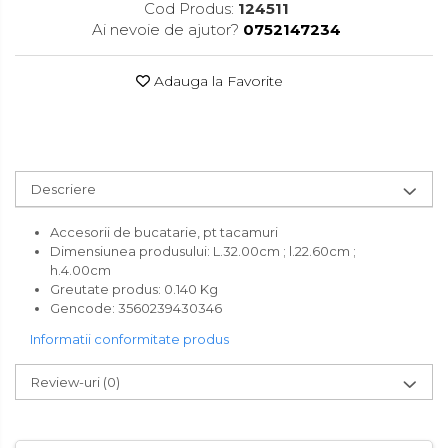
Cod Produs:
124511
Accesorii pentru toaleta
Ai nevoie de ajutor?
0752147234
Bare si carlige pentru prosoape
Cos rufe
Adauga la Favorite
Polite baie
Uscatoare rufe
Boluri
Descriere
Bucatarie
Burete bucatarie
Accesorii de bucatarie, pt tacamuri
Dimensiunea produsului:
L.32.00cm ; l.22.60cm ;
Cafea si ceai
h.4.00cm
Greutate produs:
0.140 Kg
Decoratiuni
Gencode
:
3560239430346
Decoratiuni perete
Informatii conformitate produs
Depozitare
Review-uri
(0)
Carlige si agatatoare
Cutii si cosuri pentru depozitare