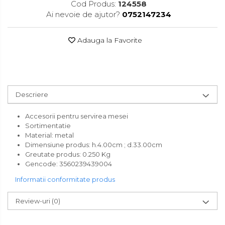
Cod Produs:
124558
Accesorii pentru toaleta
Ai nevoie de ajutor?
0752147234
Bare si carlige pentru prosoape
Cos rufe
Adauga la Favorite
Polite baie
Uscatoare rufe
Boluri
Descriere
Bucatarie
Burete bucatarie
Accesorii pentru servirea mesei
Sortimentatie
Cafea si ceai
Material: metal
Dimensiune produs:
h.4.00cm ; d.33.00cm
Decoratiuni
Greutate produs:
0.250 Kg
Gencode
:
3560239439004
Decoratiuni perete
Informatii conformitate produs
Depozitare
Review-uri
(0)
Carlige si agatatoare
Cutii si cosuri pentru depozitare