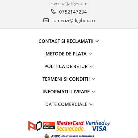
comenzi@digibox.ro
Cafea si ceai
0752147234
Decoratiuni
comenzi@digibox.ro
Decoratiuni perete
Depozitare
CONTACT SI RECLAMATII
Carlige si agatatoare
Cutii si cosuri pentru depozitare
METODE DE PLATA
Organizatoare mici
POLITICA DE RETUR
Organizatoare pentru haine
Suport umerase
TERMENI SI CONDITII
Menaj
INFORMATII LIVRARE
Menaj
Mop
DATE COMERCIALE
Pahare si cani
Suport farfurii
Suport vesela
Tacamuri