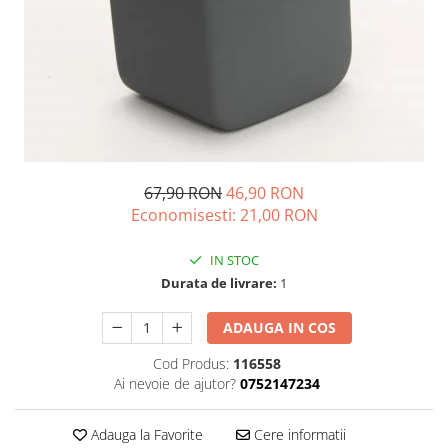
Dispozitive intare
Mouse
Tastatura
Spray curatare
Produse Incorporabile
Plita incorporabila gaz
67,90 RON
46,90 RON
Cuptor incorporabil electric
Economisesti:
21,00
RON
Masina de spalat vase
incorporabila
IN STOC
Retelistica
Durata de livrare:
1
Cabluri
ADAUGA IN COS
Cablu de legatura
Casa si bucatarie
Cod Produs:
116558
Ai nevoie de ajutor?
0752147234
Accesorii chiuveta
Accesorii decoratiuni
Adauga la Favorite
Cere informatii
Accesorii decorative