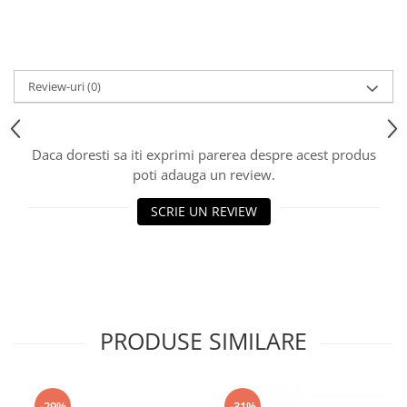
Ceasuri
Cosuri decor
cutie bijuteriie
Review-uri
(0)
Difuzor arome
Lumanari
Oglinzi
Daca doresti sa iti exprimi parerea despre acest produs
Potpourri
poti adauga un review.
Rame foto
SCRIE UN REVIEW
Suporturi pentru lumanari
Tablouri inramate
Vaze si boluri
Accesorii pentru gatit
Accesorii pentru cuptor
PRODUSE SIMILARE
Borcane si sticle
Caserole pentru alimente
Cutii depozitare metal
-29%
-31%