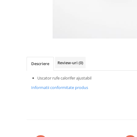
Dispozitive intare
Mouse
Tastatura
Spray curatare
Produse Incorporabile
Plita incorporabila gaz
Cuptor incorporabil electric
Review-uri
(0)
Descriere
Masina de spalat vase
incorporabila
Uscator rufe calorifer ajustabil
Retelistica
Informatii conformitate produs
Cabluri
Cablu de legatura
Casa si bucatarie
Accesorii chiuveta
Accesorii decoratiuni
Accesorii decorative