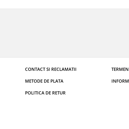
Cutite si tocatoare
Instrumente de masurare si
amestecare
Ustensile de bucatarie
Accesorii pentru servit
Baie
Accesorii pentru baie
Accesorii pentru chiuveta
Accesorii pentru dus
CONTACT SI RECLAMATII
TERMENI
Accesorii pentru toaleta
Bare si carlige pentru prosoape
METODE DE PLATA
INFORMA
Cos rufe
Polite baie
POLITICA DE RETUR
Uscatoare rufe
Boluri
Bucatarie
Burete bucatarie