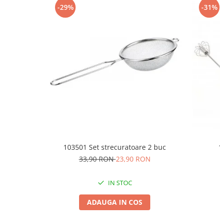
-29%
-31%
Ceasuri
Cosuri decor
cutie bijuteriie
Difuzor arome
Lumanari
Oglinzi
Potpourri
Rame foto
Suporturi pentru lumanari
Tablouri inramate
Vaze si boluri
103501 Set strecuratoare 2 buc
Accesorii pentru gatit
33,90 RON
23,90 RON
Accesorii pentru cuptor
Borcane si sticle
IN STOC
Caserole pentru alimente
ADAUGA IN COS
Cutii depozitare metal