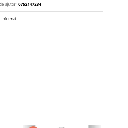
de ajutor?
0752147234
informatii