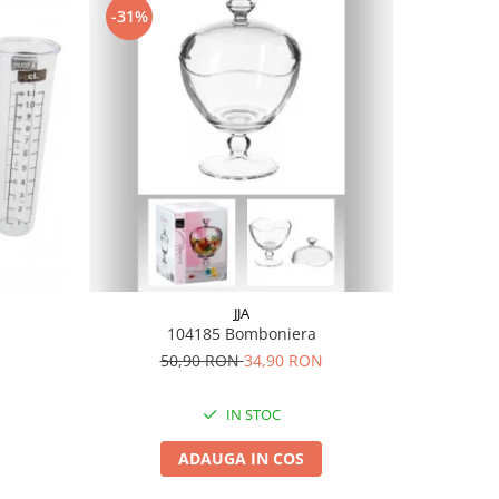
-31%
-31%
JJA
104185 Bomboniera
50,90 RON
34,90 RON
1
IN STOC
ADAUGA IN COS