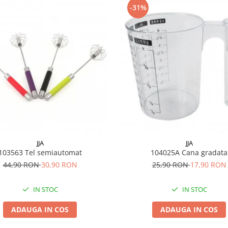
-31%
JJA
JJA
103563 Tel semiautomat
104025A Cana gradata
44,90 RON
30,90 RON
25,90 RON
17,90 RON
IN STOC
IN STOC
ADAUGA IN COS
ADAUGA IN COS