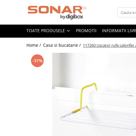
Toate Produsele
TOATE PRODUSELE
PROMOTII
INFORMATII LIV
Televizoare
LED TV
Home /
Casa si bucatarie /
117260 Uscator rufe calorifer 
Telefoane mobile si accesorii
Accesorii telefoane
-31%
Folie de protectie
Husa
Incarcatoare
Suport auto
Audio
Boxe Portabile
Casti Audio
Radio Ceas
Componente PC - Periferice