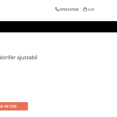
0752147234
0,00
orifer ajustabil
A IN COS