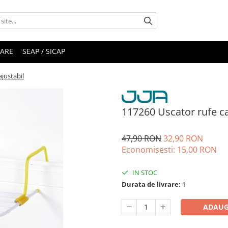
RARE
SEAP / SICAP
ajustabil
117260 Uscator rufe cal
47,90 RON
32,90 RON
Economisesti:
15,00
RON
IN STOC
Durata de livrare:
1
ADAUG