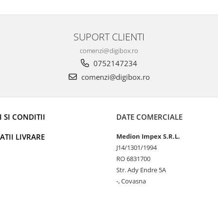
SUPORT CLIENTI
comenzi@digibox.ro
0752147234
comenzi@digibox.ro
 SI CONDITII
DATE COMERCIALE
TII LIVRARE
Medion Impex S.R.L.
J14/1301/1994
RO 6831700
Str. Ady Endre 5A
-, Covasna