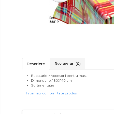
Ingrijire
Tastatura
Personala
Spray curatare
Plita incorporabila gaz
Cuptor incorporabil electric
Masina de spalat vase
incorporabila
Cabluri
Climatizare
Cablu de legatura
Review-uri
(0)
Descriere
Accesorii chiuveta
Accesorii decoratiuni
Bucatarie > Accesorii pentru masa
Accesorii decorative
Dimensiune: 180X140 cm
Sortimentatie
Ceasuri
Informatii conformitate produs
Cosuri decor
cutie bijuteriie
Difuzor arome