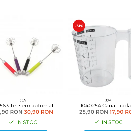
-31%
JJA
JJA
103563 Tel semiautomat
104025A Cana grad
,90 RON
30,90 RON
25,90 RON
17,90 
IN STOC
IN STOC