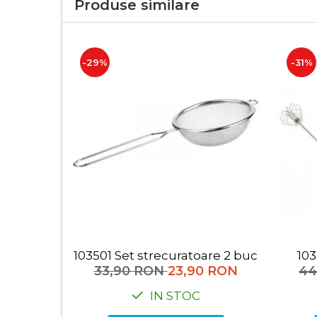
Produse similare
Lumanari
Oglinzi
Potpourri
Rame foto
-29%
-31%
Suporturi pentru lumanari
Tablouri inramate
Vaze si boluri
Accesorii pentru gatit
Accesorii pentru cuptor
Borcane si sticle
Caserole pentru alimente
Cutii depozitare metal
Cutite si tocatoare
Instrumente de masurare si
103501 Set strecuratoare 2 buc
amestecare
33,90 RON
23,90 RON
44
Ustensile de bucatarie
IN STOC
Accesorii pentru servit