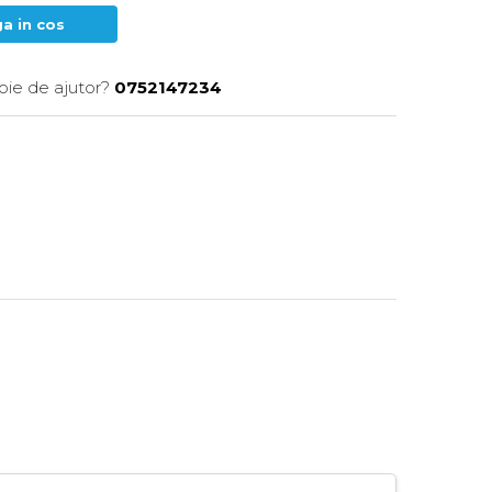
a in cos
oie de ajutor?
0752147234