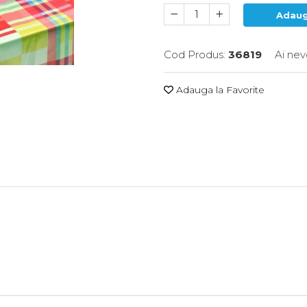
Adaug
Cod Produs:
36819
Ai nev
Adauga la Favorite