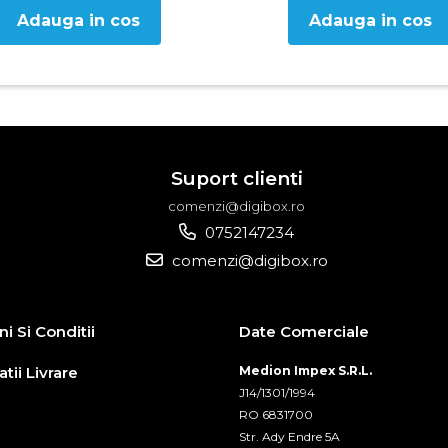
Adauga in cos
Adauga in cos
Suport clienti
comenzi@digibox.ro
0752147234
comenzi@digibox.ro
i Si Conditii
Date Comerciale
tii Livrare
Medion Impex S.R.L.
J14/1301/1994
RO 6831700
Str. Ady Endre 5A