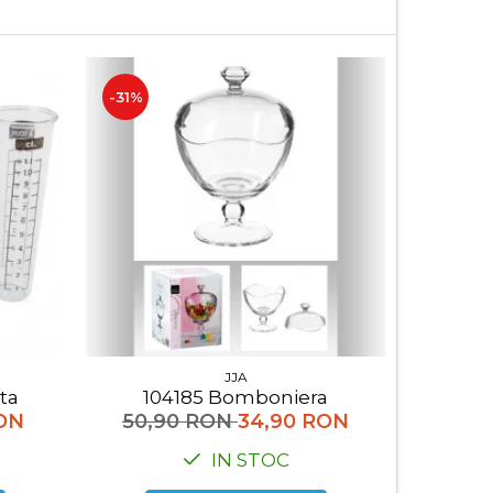
-31%
-31%
JJA
ata
104185 Bomboniera
RON
50,90 RON
34,90 RON
102,
IN STOC