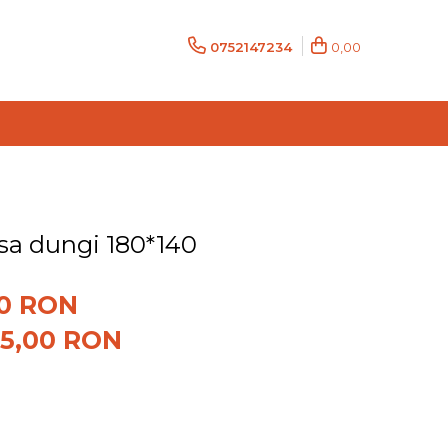
0752147234
0,00
sa dungi 180*140
90 RON
35,00
RON