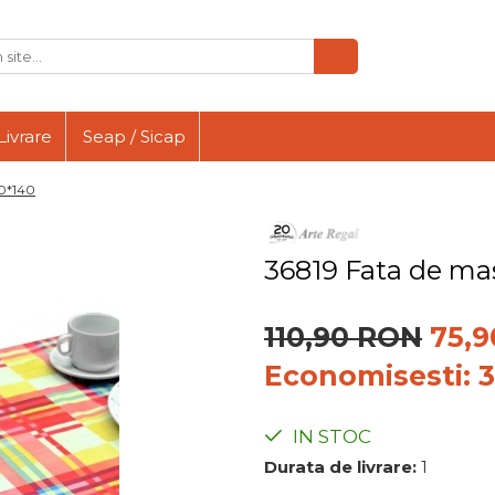
Livrare
Seap / Sicap
80*140
36819 Fata de ma
110,90 RON
75,
Economisesti:
IN STOC
Durata de livrare:
1