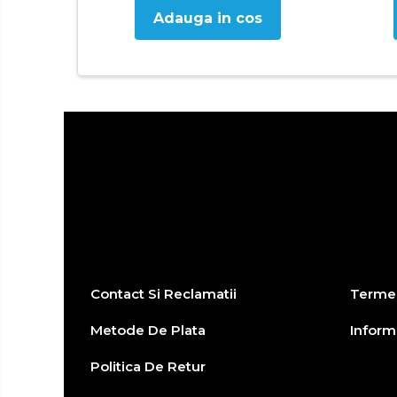
Baie
Adauga in cos
Accesorii pentru baie
Accesorii pentru chiuveta
Accesorii pentru dus
Accesorii pentru toaleta
Bare si carlige pentru prosoape
Cos rufe
Polite baie
Uscatoare rufe
Boluri
Bucatarie
Burete bucatarie
Contact Si Reclamatii
Termen
Cafea si ceai
Metode De Plata
Informa
Decoratiuni
Politica De Retur
Decoratiuni perete