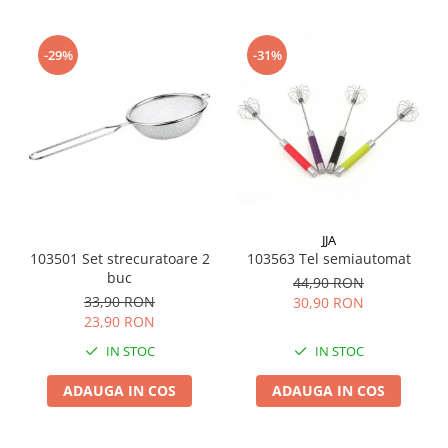
Menaj
Mop
-29%
-31%
Pahare si cani
Suport farfurii
Suport vesela
Tacamuri
Tavi
Vase de gatit
JJA
103501 Set strecuratoare 2
103563 Tel semiautomat
buc
44,90 RON
33,90 RON
30,90 RON
23,90 RON
IN STOC
IN STOC
ADAUGA IN COS
ADAUGA IN COS