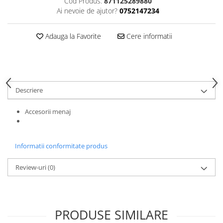
Cod Produs:
871125289880
Cos rufe
Ai nevoie de ajutor?
0752147234
Polite baie
Uscatoare rufe
Adauga la Favorite
Cere informatii
Boluri
Bucatarie
Burete bucatarie
Cafea si ceai
Descriere
Decoratiuni
Accesorii menaj
Decoratiuni perete
Depozitare
Informatii conformitate produs
Carlige si agatatoare
Cutii si cosuri pentru depozitare
Review-uri
(0)
Organizatoare mici
Organizatoare pentru haine
Suport umerase
PRODUSE SIMILARE
Menaj