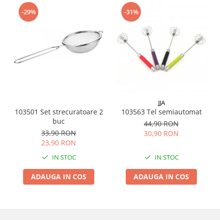
Menaj
-29%
-31%
Mop
Pahare si cani
Suport farfurii
Suport vesela
Tacamuri
Tavi
JJA
Vase de gatit
103501 Set strecuratoare 2
103563 Tel semiautomat
buc
44,90 RON
33,90 RON
30,90 RON
23,90 RON
IN STOC
IN STOC
ADAUGA IN COS
ADAUGA IN COS