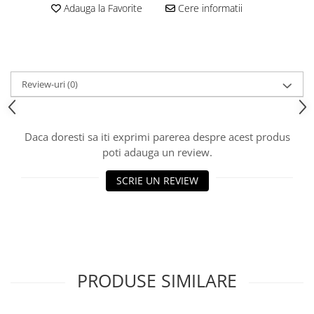
Cos rufe
Adauga la Favorite
Cere informatii
Polite baie
Uscatoare rufe
Boluri
Bucatarie
Review-uri
(0)
Burete bucatarie
Cafea si ceai
Daca doresti sa iti exprimi parerea despre acest produs
Decoratiuni
poti adauga un review.
Decoratiuni perete
SCRIE UN REVIEW
Depozitare
Carlige si agatatoare
Cutii si cosuri pentru depozitare
Organizatoare mici
Organizatoare pentru haine
PRODUSE SIMILARE
Suport umerase
Menaj