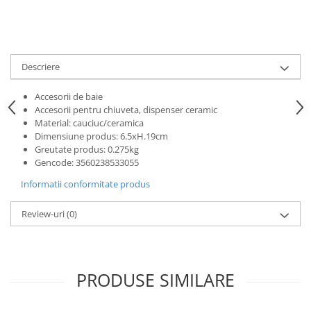
Ceasuri
Cosuri decor
cutie bijuteriie
Descriere
Difuzor arome
Lumanari
Accesorii de baie
Accesorii pentru chiuveta, dispenser ceramic
Oglinzi
Material: cauciuc/ceramica
Potpourri
Dimensiune produs:
6.5xH.19cm
Rame foto
Greutate produs:
0.275kg
Gencode
:
3560238533055
Suporturi pentru lumanari
Tablouri inramate
Informatii conformitate produs
Vaze si boluri
Review-uri
(0)
Accesorii pentru gatit
Accesorii pentru cuptor
Borcane si sticle
PRODUSE SIMILARE
Caserole pentru alimente
Cutii depozitare metal