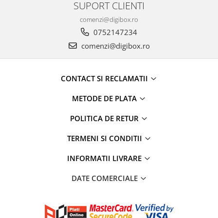
SUPORT CLIENTI
Cafea si ceai
comenzi@digibox.ro
Decoratiuni
0752147234
Decoratiuni perete
comenzi@digibox.ro
Depozitare
Carlige si agatatoare
CONTACT SI RECLAMATII
Cutii si cosuri pentru depozitare
Organizatoare mici
METODE DE PLATA
Organizatoare pentru haine
POLITICA DE RETUR
Suport umerase
Menaj
TERMENI SI CONDITII
Menaj
INFORMATII LIVRARE
Mop
Pahare si cani
DATE COMERCIALE
Suport farfurii
Suport vesela
Tacamuri