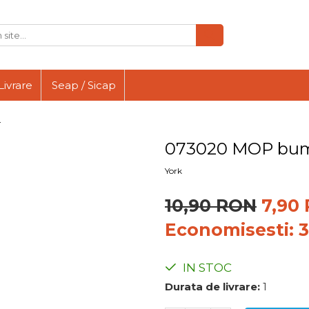
Livrare
Seap / Sicap
I
073020 MOP bu
York
10,90 RON
7,90
Economisesti:
IN STOC
Durata de livrare:
1