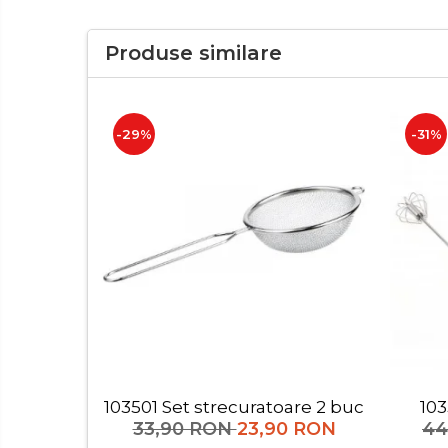
Lumanari
Oglinzi
Produse similare
Potpourri
Rame foto
Suporturi pentru lumanari
-29%
-31%
Tablouri inramate
Vaze si boluri
Accesorii pentru gatit
Accesorii pentru cuptor
Borcane si sticle
Caserole pentru alimente
Cutii depozitare metal
Cutite si tocatoare
Instrumente de masurare si
amestecare
103501 Set strecuratoare 2 buc
Ustensile de bucatarie
33,90 RON
23,90 RON
44
Accesorii pentru servit