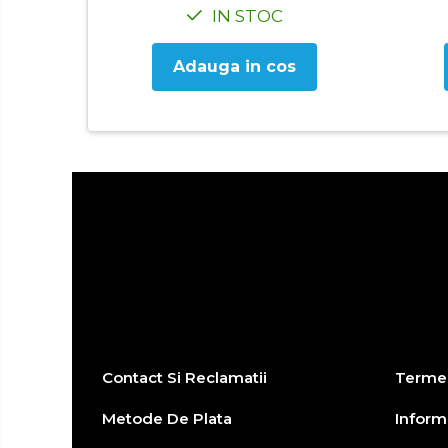
IN STOC
Baie
Accesorii pentru baie
Adauga in cos
Accesorii pentru chiuveta
Accesorii pentru dus
Accesorii pentru toaleta
Bare si carlige pentru prosoape
Cos rufe
Polite baie
Uscatoare rufe
Boluri
Bucatarie
Burete bucatarie
Cafea si ceai
Contact Si Reclamatii
Termen
Decoratiuni
Metode De Plata
Informa
Decoratiuni perete