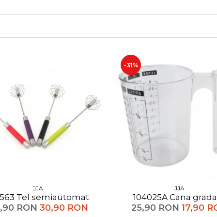
-31%
JJA
JJA
103563 Tel semiautomat
104025A Cana grad
,90 RON
30,90 RON
25,90 RON
17,90 