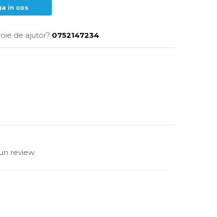
a in cos
voie de ajutor?
0752147234
un review.