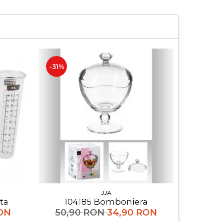
-31%
-31%
JJA
ata
104185 Bomboniera
RON
50,90 RON
34,90 RON
102,