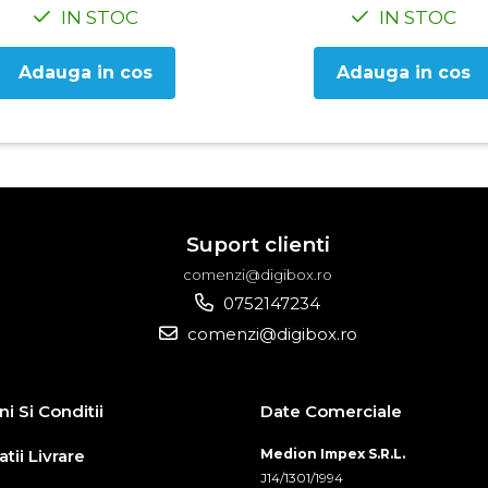
IN STOC
IN STOC
Adauga in cos
Adauga in cos
Suport clienti
comenzi@digibox.ro
0752147234
comenzi@digibox.ro
i Si Conditii
Date Comerciale
tii Livrare
Medion Impex S.R.L.
J14/1301/1994