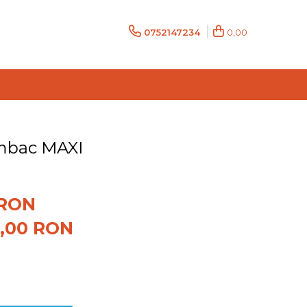
0752147234
0,00
mbac MAXI
 RON
3,00
RON