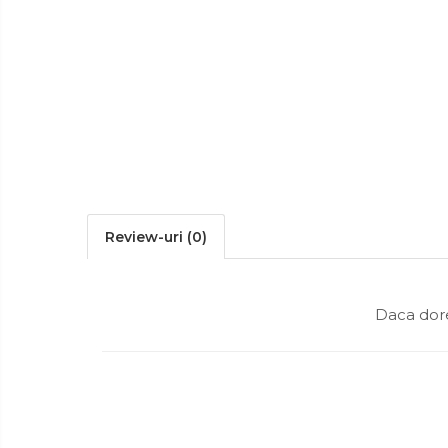
Ingrijire
Tastatura
Personala
Spray curatare
Plita incorporabila gaz
Cuptor incorporabil electric
Masina de spalat vase
incorporabila
Cabluri
Climatizare
Cablu de legatura
Review-uri
(0)
Accesorii chiuveta
Accesorii decoratiuni
Accesorii decorative
Daca dore
Ceasuri
Cosuri decor
cutie bijuteriie
Difuzor arome