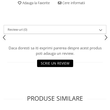
Cos rufe
Adauga la Favorite
Cere informatii
Polite baie
Uscatoare rufe
Boluri
Bucatarie
Review-uri
(0)
Burete bucatarie
Cafea si ceai
Daca doresti sa iti exprimi parerea despre acest produs
Decoratiuni
poti adauga un review.
Decoratiuni perete
SCRIE UN REVIEW
Depozitare
Carlige si agatatoare
Cutii si cosuri pentru depozitare
Organizatoare mici
Organizatoare pentru haine
PRODUSE SIMILARE
Suport umerase
Menaj