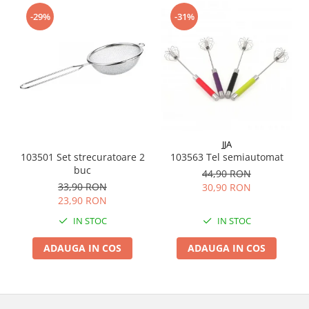
Menaj
-29%
-31%
Mop
Pahare si cani
Suport farfurii
Suport vesela
Tacamuri
Tavi
JJA
Vase de gatit
103501 Set strecuratoare 2
103563 Tel semiautomat
buc
44,90 RON
33,90 RON
30,90 RON
23,90 RON
IN STOC
IN STOC
ADAUGA IN COS
ADAUGA IN COS