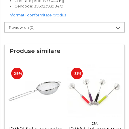
Greutate produs: 0.040 Kg
Accesorii pentru toaleta
Gencode:
3560239398479
Bare si carlige pentru prosoape
Informatii conformitate produs
Cos rufe
Polite baie
Review-uri
(0)
Uscatoare rufe
Boluri
Produse similare
Bucatarie
Burete bucatarie
-29%
-31%
Cafea si ceai
Decoratiuni
Decoratiuni perete
Depozitare
Carlige si agatatoare
JJA
Cutii si cosuri pentru depozitare
103501 Set strecuratoare 2 buc
103563 Tel semiautoma