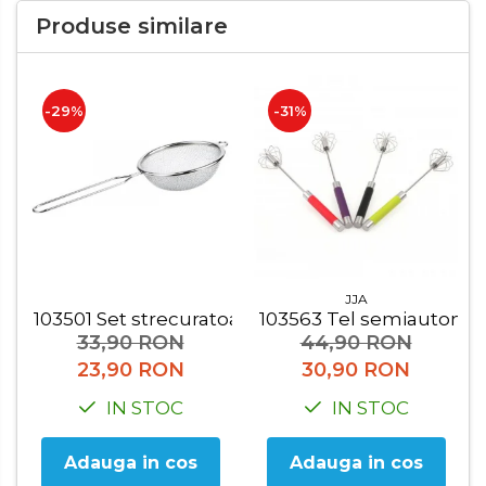
Organizatoare mici
Produse similare
Organizatoare pentru haine
Suport umerase
Menaj
-29%
-31%
Menaj
Mop
Pahare si cani
Suport farfurii
Suport vesela
JJA
103501 Set strecuratoare 2 buc
103563 Tel semiautoma
Tacamuri
33,90 RON
44,90 RON
Tavi
23,90 RON
30,90 RON
IN STOC
IN STOC
Vase de gatit
Adauga in cos
Adauga in cos