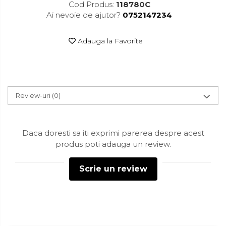
Cod Produs:
118780C
Accesorii pentru toaleta
Ai nevoie de ajutor?
0752147234
Bare si carlige pentru prosoape
Cos rufe
Adauga la Favorite
Polite baie
Uscatoare rufe
Boluri
Review-uri
(0)
Bucatarie
Burete bucatarie
Daca doresti sa iti exprimi parerea despre acest
Cafea si ceai
produs poti adauga un review.
Decoratiuni
Scrie un review
Decoratiuni perete
Depozitare
Carlige si agatatoare
Cutii si cosuri pentru depozitare