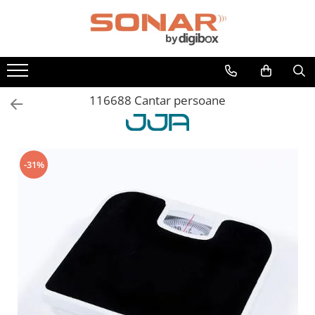
Toate Produsele
Televizoare
LED TV
116688 Cantar persoane
Telefoane mobile si accesorii
Accesorii telefoane
Folie de protectie
-31%
Husa
Incarcatoare
Suport auto
Audio
Boxe Portabile
Casti Audio
Radio Ceas
Componente PC - Periferice