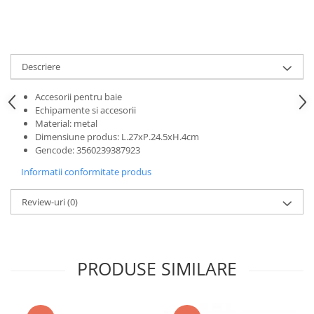
Ceasuri
Cosuri decor
cutie bijuteriie
Descriere
Difuzor arome
Lumanari
Accesorii pentru baie
Echipamente si accesorii
Oglinzi
Material: metal
Potpourri
Dimensiune produs
:
L.27xP.24.5xH.4cm
Rame foto
Gencode
:
3560239387923
Suporturi pentru lumanari
Informatii conformitate produs
Tablouri inramate
Review-uri
(0)
Vaze si boluri
Accesorii pentru gatit
Accesorii pentru cuptor
Borcane si sticle
PRODUSE SIMILARE
Caserole pentru alimente
Cutii depozitare metal