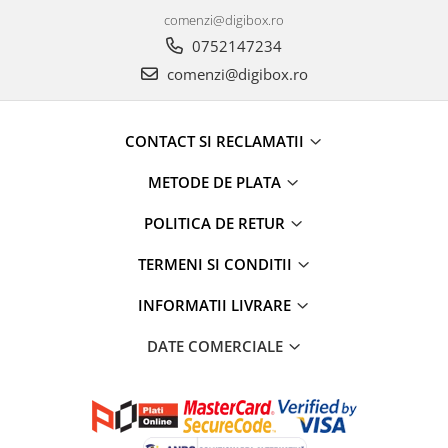
Cafea si ceai
comenzi@digibox.ro
0752147234
Decoratiuni
comenzi@digibox.ro
Decoratiuni perete
Depozitare
Carlige si agatatoare
CONTACT SI RECLAMATII
Cutii si cosuri pentru depozitare
METODE DE PLATA
Organizatoare mici
Organizatoare pentru haine
POLITICA DE RETUR
Suport umerase
TERMENI SI CONDITII
Menaj
Menaj
INFORMATII LIVRARE
Mop
DATE COMERCIALE
Pahare si cani
Suport farfurii
Suport vesela
Tacamuri