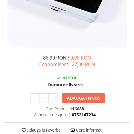
Dispozitive intare
Mouse
Tastatura
Spray curatare
Produse Incorporabile
Plita incorporabila gaz
86,90 RON
59,90 RON
Cuptor incorporabil electric
Economisesti:
27,00
RON
Masina de spalat vase
incorporabila
IN STOC
Retelistica
Durata de livrare:
1
Cabluri
ADAUGA IN COS
Cablu de legatura
Casa si bucatarie
Cod Produs:
116688
Ai nevoie de ajutor?
0752147234
Accesorii chiuveta
Accesorii decoratiuni
Adauga la Favorite
Cere informatii
Accesorii decorative