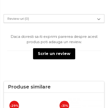
Accesorii pentru toaleta
Bare si carlige pentru prosoape
Cos rufe
Review-uri
(0)
Polite baie
Uscatoare rufe
Daca doresti sa iti exprimi parerea despre acest
Boluri
produs poti adauga un review.
Bucatarie
Scrie un review
Burete bucatarie
Cafea si ceai
Decoratiuni
Decoratiuni perete
Produse similare
Depozitare
Carlige si agatatoare
Cutii si cosuri pentru depozitare
-29%
-31%