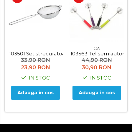
Organizatoare mici
Organizatoare pentru haine
Suport umerase
Menaj
Menaj
Mop
JJA
103501 Set strecuratoare 2 buc
103563 Tel semiautoma
Pahare si cani
33,90 RON
44,90 RON
Suport farfurii
23,90 RON
30,90 RON
IN STOC
IN STOC
Suport vesela
Tacamuri
Adauga in cos
Adauga in cos
Tavi
Vase de gatit