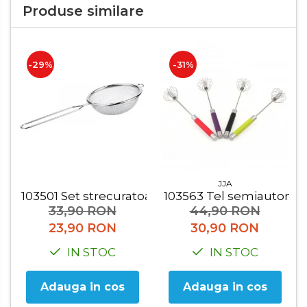
Organizatoare mici
Produse similare
Organizatoare pentru haine
Suport umerase
-29%
-31%
Menaj
Menaj
Mop
Pahare si cani
Suport farfurii
Suport vesela
JJA
103501 Set strecuratoare 2 buc
103563 Tel semiautoma
Tacamuri
33,90 RON
44,90 RON
23,90 RON
30,90 RON
Tavi
IN STOC
IN STOC
Vase de gatit
Adauga in cos
Adauga in cos