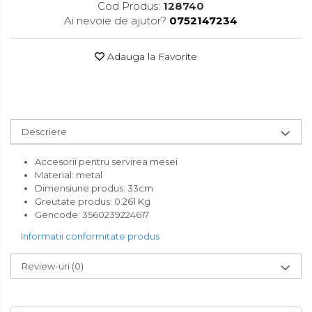
Cod Produs:
128740
Accesorii pentru toaleta
Ai nevoie de ajutor?
0752147234
Bare si carlige pentru prosoape
Cos rufe
Adauga la Favorite
Polite baie
Uscatoare rufe
Boluri
Descriere
Bucatarie
Burete bucatarie
Accesorii pentru servirea mesei
Material: metal
Cafea si ceai
Dimensiune produs: 33cm
Greutate produs:
0.261 Kg
Decoratiuni
Gencode:
3560239224617
Decoratiuni perete
Informatii conformitate produs
Depozitare
Review-uri
(0)
Carlige si agatatoare
Cutii si cosuri pentru depozitare