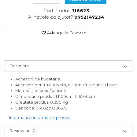
Accesorii pentru toaleta
Cod Produs:
116623
Bare si carlige pentru prosoape
Ai nevoie de ajutor?
0752147234
Cos rufe
Polite baie
Adauga la Favorite
Uscatoare rufe
Boluri
Bucatarie
Descriere
Burete bucatarie
Accesorii de bucatarie
Cafea si ceai
Accesorii pentru chiuveta, dispenser sapun cu buret
Material: ceramic/cauciuc
Decoratiuni
Dimensiune produs:
l.11.50cm ; h.19.00cm
Greutate produs:
0.390 Kg
Decoratiuni perete
Gencode
:
3560239386575
Depozitare
Informatii conformitate produs
Carlige si agatatoare
Review-uri
(0)
Cutii si cosuri pentru depozitare