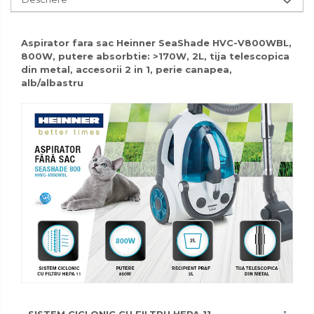
Organizatoare mici
Organizatoare pentru haine
Aspirator fara sac Heinner SeaShade HVC-V800WBL,
Suport umerase
800W, putere absorbtie: >170W, 2L, tija telescopica
Menaj
din metal, accesorii 2 in 1, perie canapea,
alb/albastru
Menaj
Mop
Pahare si cani
Suport farfurii
Suport vesela
Tacamuri
Tavi
Vase de gatit