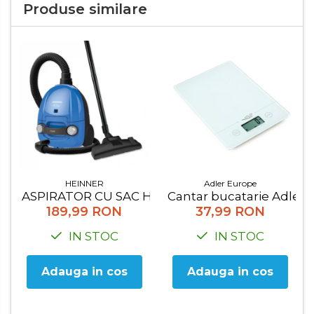
Produse similare
Adler Europe
HEINNER
Cantar bucatarie Adler, 
ASPIRATOR CU SAC HEINNER HVC-M700BL
37,99 RON
189,99 RON
IN STOC
IN STOC
Adauga in cos
Adauga in cos