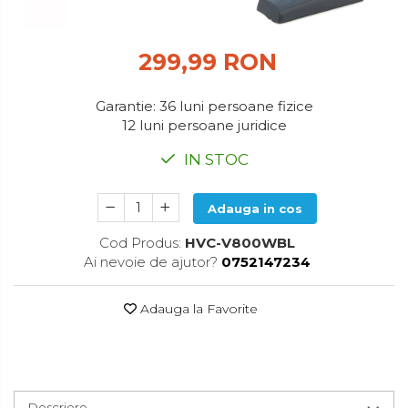
Accesorii pentru toaleta
Bare si carlige pentru prosoape
299,99 RON
Cos rufe
Polite baie
Garantie: 36 luni persoane fizice
Uscatoare rufe
12 luni persoane juridice
Boluri
IN STOC
Bucatarie
Burete bucatarie
Adauga in cos
Cafea si ceai
Cod Produs:
HVC-V800WBL
Ai nevoie de ajutor?
0752147234
Decoratiuni
Decoratiuni perete
Adauga la Favorite
Depozitare
Carlige si agatatoare
Cutii si cosuri pentru depozitare
Descriere