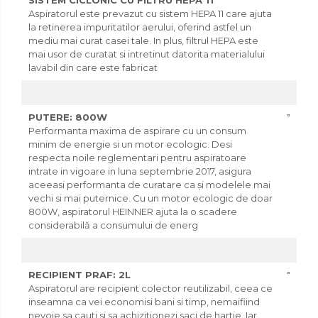
SISTEM CICLONIC CU FILTRU HEPA 11
Aspiratorul este prevazut cu sistem HEPA 11 care ajuta
la retinerea impuritatilor aerului, oferind astfel un
mediu mai curat casei tale. In plus, filtrul HEPA este
mai usor de curatat si intretinut datorita materialului
lavabil din care este fabricat
PUTERE: 800W
Performanta maxima de aspirare cu un consum
minim de energie si un motor ecologic. Desi
respecta noile reglementari pentru aspiratoare
intrate in vigoare in luna septembrie 2017, asigura
aceeasi performanta de curatare ca și modelele mai
vechi si mai puternice. Cu un motor ecologic de doar
800W, aspiratorul HEINNER ajuta la o scadere
considerabilă a consumului de energ
RECIPIENT PRAF: 2L
Aspiratorul are recipient colector reutilizabil, ceea ce
inseamna ca vei economisi bani si timp, nemaifiind
nevoie sa cauti si sa achizitionezi saci de hartie. Iar