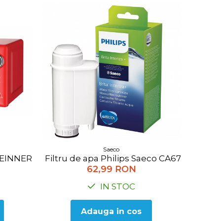
Saeco
NNER HMW-20GRD, 20 l, 700 W, Digital, Grill, Rosu
Filtru de apa Philips Saeco CA6702/10
62,99 RON
IN STOC
Adauga in cos