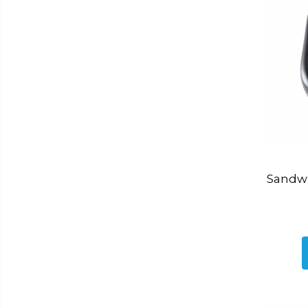
Lumanari
Oglinzi
Potpourri
Rame foto
Suporturi pentru lumanari
Tablouri inramate
Vaze si boluri
Accesorii pentru gatit
Accesorii pentru cuptor
Borcane si sticle
Sandwi
Caserole pentru alimente
Cutii depozitare metal
Cutite si tocatoare
Instrumente de masurare si
amestecare
Ustensile de bucatarie
Accesorii pentru servit