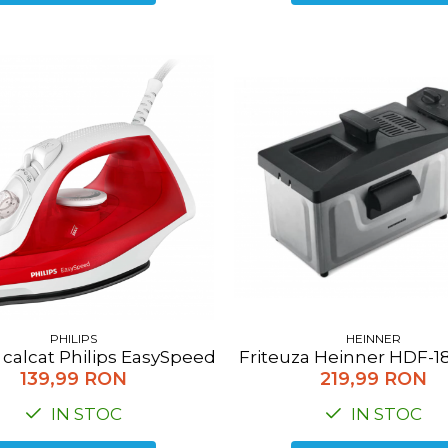
PHILIPS
HEINNER
 calcat Philips EasySpeed GC1742/40, 2000 W, rezervo
Friteuza Heinner HDF-180
139,99 RON
219,99 RON
IN STOC
IN STOC