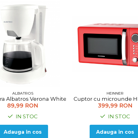
HEINNER
ALBATROS
Cuptor cu microunde HEI
ra Albatros Verona White 2, 680 W, 1,2 litri, Alb
399,99 RON
89,99 RON
IN STOC
IN STOC
Adauga in cos
Adauga in cos