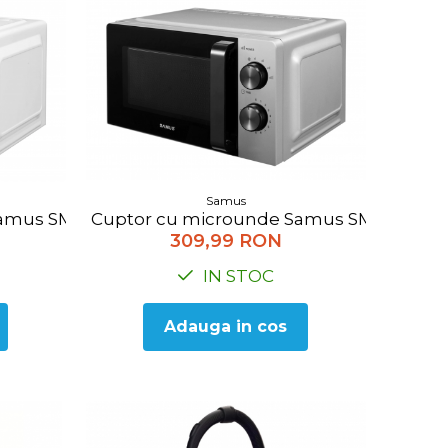
Samus
6 Nivele Putere, Timer 30 minute, Rosu
Cuptor cu microunde Samus SMC-20MS1, 20
mus SMC-20MW1, 20 l, Putere 700 W, 6 Nivele Puter
309,99 RON
IN STOC
Adauga in cos