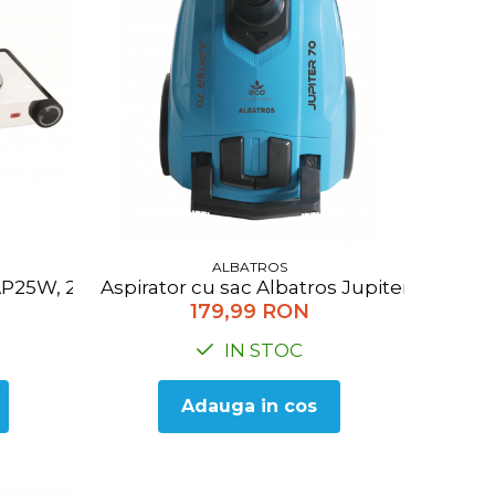
ALBATROS
 AP25W, 2500 W, Alb
Aspirator cu sac Albatros Jupiter 70 Eco
179,99 RON
IN STOC
Adauga in cos