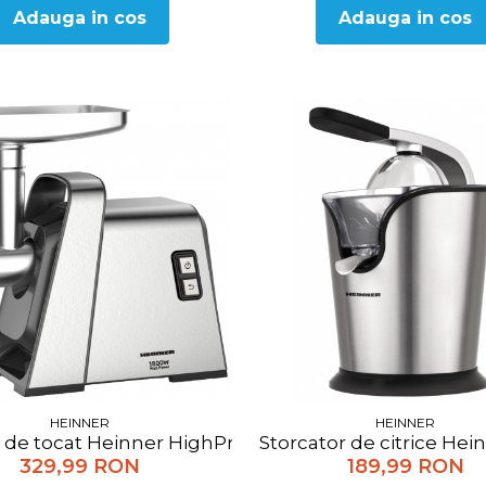
Adauga in cos
Adauga in cos
HEINNER
HEINNER
de tocat Heinner HighPro 1800 MG-Y1800X, 180W, functi
Storcator de citrice Hei
329,99 RON
189,99 RON