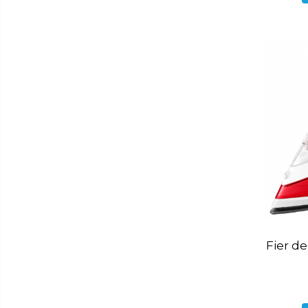
Cantar bucatarie
Cuptor electric
Cuptor microunde
Decalcificator
Espresoare
Fier de calcat
Friteuze
Masina de tocat
Masini de paine
Mixer
Mixer vertical
Fier de
Plita electrica
Plita gaz
Sandwich maker