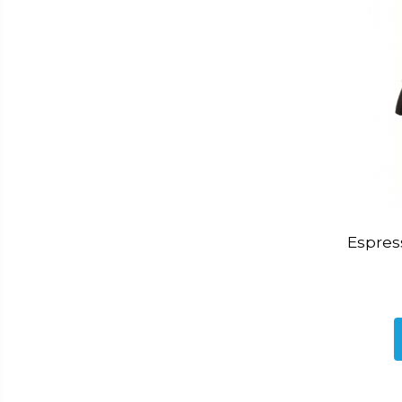
Depozitare
Carlige si agatatoare
Cutii si cosuri pentru depozitare
Organizatoare mici
Organizatoare pentru haine
Suport umerase
Menaj
Menaj
Mop
Pahare si cani
Espres
Suport farfurii
Suport vesela
Tacamuri
Tavi
Vase de gatit
Aparate frigorifice
Bricolaj