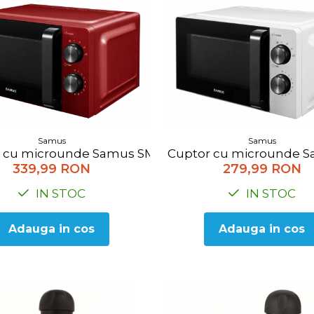
Samus
Samus
 cu microunde Samus SMC-20MR1, 20l, Putere 700W, 
Cuptor cu microunde Sa
339,99 RON
279,99 RON
IN STOC
IN STOC
Adauga in cos
Adauga in cos