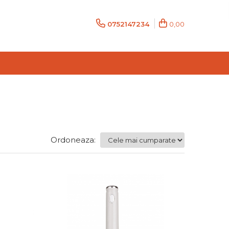
0752147234
0,00
Ordoneaza: