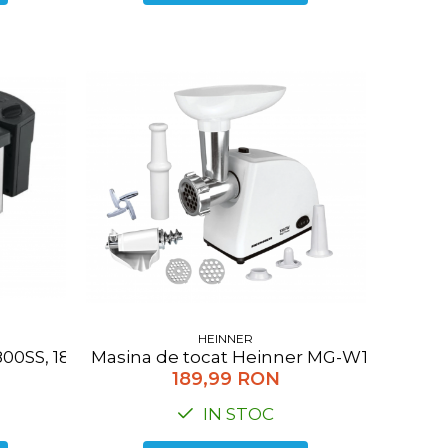
HEINNER
Masina de tocat Heinner MG-W1200R, 1360W,
r 220ml, 25 g/min, jet de abur 90g, talpa antiaderent
0SS, 1800 W, termostat reglabil, timer, 3 L, Inox
189,99 RON
IN STOC