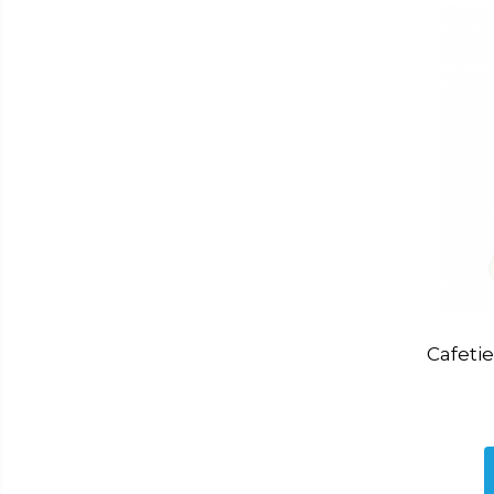
si
Combine frigorifice
gradina
Frigider 2 usi
Congelator
Aragaz
Electric
Mixt
Pe gaze
Masina de spalat
Masina de spalat + uscator
Masina de spalat rufe
Masina de spalat vase
Cafetie
Uscator de rufe
Aparat vidat
Aspiratoare
Blendere
Cafetiere