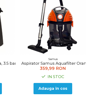
Samus
Aspirator Samus Aquafilter Orange, cu filtr
, 3.5 bar, 800 W, Negru
359,99 RON
IN STOC
Adauga in cos