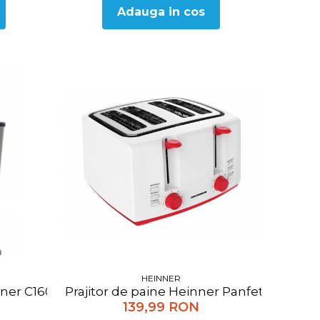
Adauga in cos
HEINNER
e reverse, 3 site de taiere, accesoriu de rosii si ca
nner C160SS, 160w, Inox
Prajitor de paine Heinner Panfette 1300 H
139,99 RON