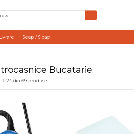
Livrare
Seap / Sicap
ctrocasnice Bucatarie
:
1-
24
din
69
produse