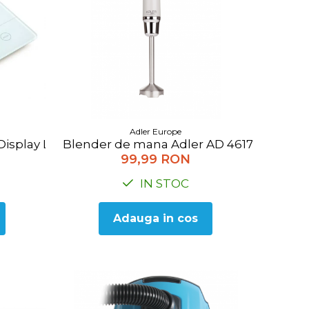
Adler Europe
Display LCD, Max. 5 Kg., gradatie de 1gram, auto zero
Blender de mana Adler AD 4617g, 300W, ti
99,99 RON
IN STOC
Adauga in cos