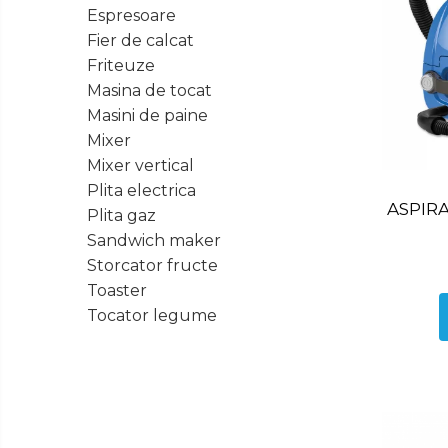
Ingrijire
Espresoare
Tastatura
Personala
Fier de calcat
Spray curatare
Friteuze
Plita incorporabila gaz
Masina de tocat
Cuptor incorporabil electric
Masini de paine
Mixer
Masina de spalat vase
incorporabila
Mixer vertical
Plita electrica
Cabluri
Climatizare
ASPIR
Plita gaz
Cablu de legatura
Sandwich maker
Accesorii chiuveta
Storcator fructe
Accesorii decoratiuni
Toaster
Accesorii decorative
Tocator legume
Ceasuri
Cosuri decor
cutie bijuteriie
Difuzor arome