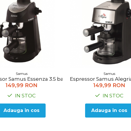
Samus
Samus
sor Samus Essenza 3.5 bar, 800 W, Negru
Espressor Samus Alegria
149,99 RON
149,99 RON
IN STOC
IN STOC
Adauga in cos
Adauga in cos