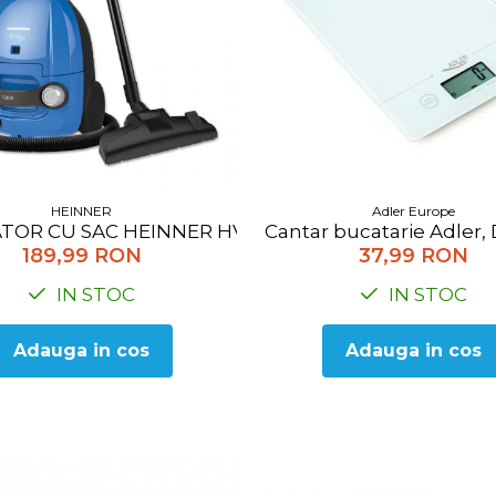
HEINNER
Adler Europe
ATOR CU SAC HEINNER HVC-M700BL
Cantar bucatarie Adler, 
189,99 RON
37,99 RON
IN STOC
IN STOC
Adauga in cos
Adauga in cos