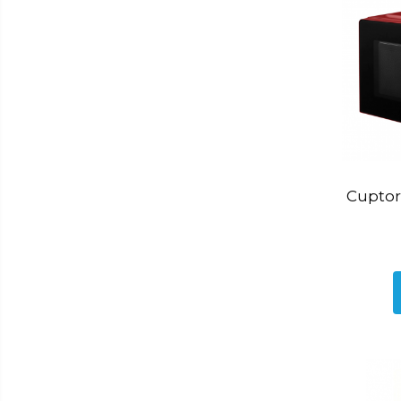
Baie
Accesorii pentru baie
Accesorii pentru chiuveta
Accesorii pentru dus
Accesorii pentru toaleta
Bare si carlige pentru prosoape
Cos rufe
Polite baie
Cuptor
Uscatoare rufe
Boluri
Bucatarie
Burete bucatarie
Cafea si ceai
Decoratiuni
Decoratiuni perete