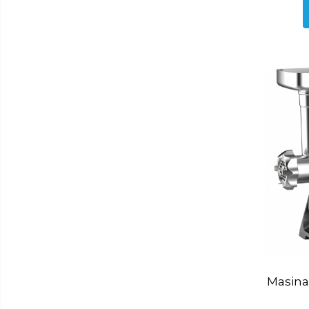
Storcator fructe
Toaster
Tocator legume
Accesorii
Aparat ras
Aparat tuns
Ondulator par
Placa par
Uscator par
Masina 