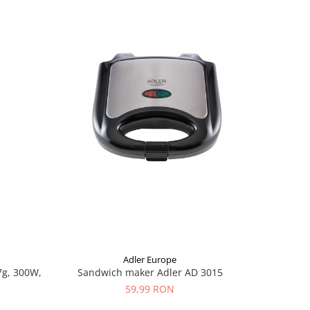
Adler Europe
7g, 300W,
Sandwich maker Adler AD 3015
Plita elec
59,99 RON