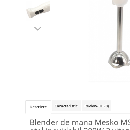
Dispozitive intare
Mouse
Tastatura
Spray curatare
Produse Incorporabile
Plita incorporabila gaz
Cuptor incorporabil electric
Masina de spalat vase
incorporabila
Retelistica
Cabluri
Cablu de legatura
Casa si bucatarie
Caracteristici
Review-uri
(0)
Descriere
Accesorii chiuveta
Blender de mana Mesko M
Accesorii decoratiuni
Accesorii decorative