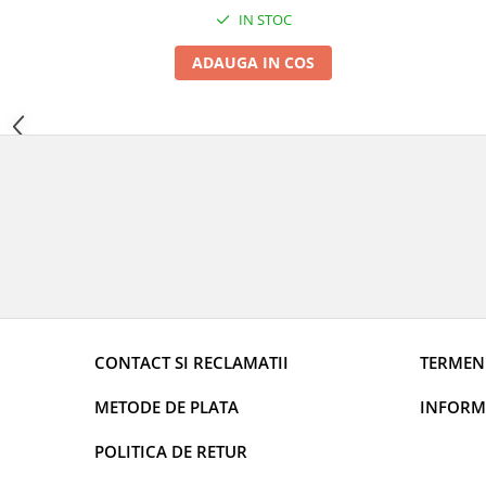
Cafea si ceai
IN STOC
Decoratiuni
ADAUGA IN COS
Decoratiuni perete
Depozitare
Carlige si agatatoare
Cutii si cosuri pentru depozitare
Organizatoare mici
Organizatoare pentru haine
Suport umerase
Menaj
Menaj
Mop
CONTACT SI RECLAMATII
TERMENI
Pahare si cani
METODE DE PLATA
INFORMA
Suport farfurii
Suport vesela
POLITICA DE RETUR
Tacamuri