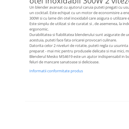
otel inoxidabil 300W 2 vitez
Un blender avansat cu ajutorul caruia puteti pregati cu usu
Ceasuri
un cocktail. Este echipat cu un motor de economisire a en
Cosuri decor
300W si cu lame din otel inoxidabil care asigura o utilizare e
cutie bijuteriie
Este simplu de utilizat si de curatat si , de asemenea, la
ergonomic.
Difuzor arome
Durabilitatea si fiabilitatea blenderului sunt asigurate de
Lumanari
acestuia, puteti face fata oricarei provocari culinare.
Datorita celor 2 niveluri de rotatie, puteti regla cu usurinta
Oglinzi
preparat - mai mic pentru produsele delicate si mai mici, ma
Potpourri
Blenderul Mesko MS4619 este un ajutor indispensabil in buc
Rame foto
feluri de mancare sanatoase si delicioase.
Suporturi pentru lumanari
Informatii conformitate produs
Tablouri inramate
Vaze si boluri
Accesorii pentru gatit
Accesorii pentru cuptor
Borcane si sticle
Caserole pentru alimente
Cutii depozitare metal