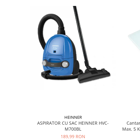
Cutite si tocatoare
Instrumente de masurare si
amestecare
Ustensile de bucatarie
Accesorii pentru servit
Baie
Accesorii pentru baie
Accesorii pentru chiuveta
Accesorii pentru dus
Accesorii pentru toaleta
Bare si carlige pentru prosoape
Cos rufe
Polite baie
Uscatoare rufe
Boluri
HEINNER
ASPIRATOR CU SAC HEINNER HVC-
Cantar
Bucatarie
M700BL
Max. 5 K
Burete bucatarie
189,99 RON