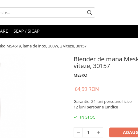
RARE
SEAP / SICAP
o MS4619, lame de inox, 300W, 2 viteze, 30157
Blender de mana Mesk
viteze, 30157
MESKO
64,99 RON
Garantie: 24 luni persoane fizice
12 luni persoane juridice
IN STOC
ADAUG