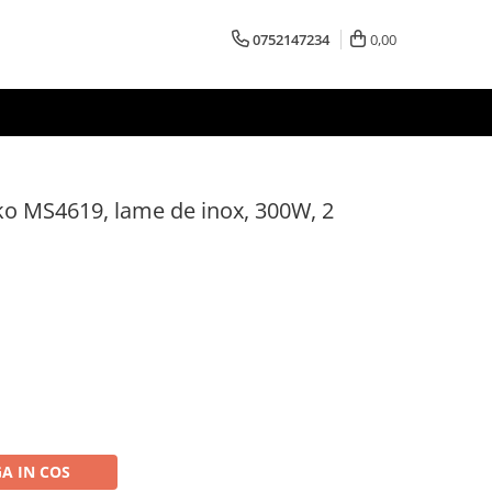
0752147234
0,00
o MS4619, lame de inox, 300W, 2
A IN COS