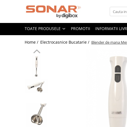
Toate Produsele
TOATE PRODUSELE
PROMOTII
INFORMATII LIV
Televizoare
LED TV
Home /
Electrocasnice Bucatarie /
Blender de mana Mesk
Telefoane mobile si accesorii
Accesorii telefoane
Folie de protectie
Husa
Incarcatoare
Suport auto
Audio
Boxe Portabile
Casti Audio
Radio Ceas
Componente PC - Periferice