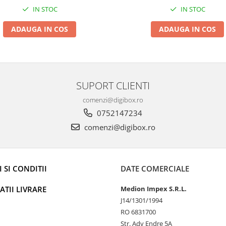
IN STOC
IN STOC
ADAUGA IN COS
ADAUGA IN COS
SUPORT CLIENTI
comenzi@digibox.ro
0752147234
comenzi@digibox.ro
 SI CONDITII
DATE COMERCIALE
TII LIVRARE
Medion Impex S.R.L.
J14/1301/1994
RO 6831700
Str. Ady Endre 5A