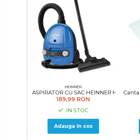
Cantar bucatarie
Cuptor electric
Cuptor microunde
Decalcificator
Espresoare
Fier de calcat
Friteuze
Masina de tocat
Masini de paine
HEINNER
ASPIRATOR CU SAC HEINNER HVC-M70
Cantar
Mixer
189,99 RON
Mixer vertical
IN STOC
Plita electrica
Plita gaz
Adauga in cos
Sandwich maker