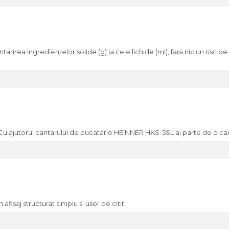
arirea ingredientelor solide (g) la cele lichide (ml), fara niciun risc de 
u ajutorul cantarului de bucatarie HEINNER HKS-5SL ai parte de o can
fisaj structurat simplu si usor de citit.