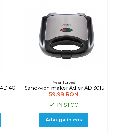
Adler Europe
Sandwich maker Adler AD 3015
e 1gram, auto zero
D 4617g, 300W, tija si lame din inox
Plita el
59,99 RON
IN STOC
Adauga in cos