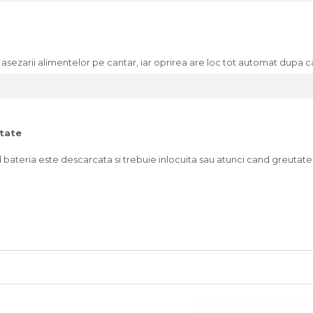
ezarii alimentelor pe cantar, iar oprirea are loc tot automat dupa c
utate
d bateria este descarcata si trebuie inlocuita sau atunci cand greutat