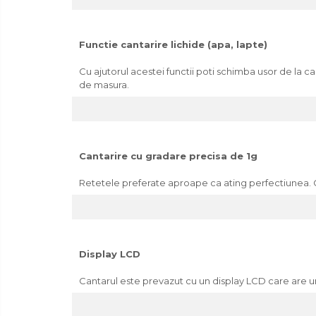
Depozitare
Carlige si agatatoare
Cutii si cosuri pentru depozitare
Functie cantarire lichide (apa, lapte)
Organizatoare mici
Cu ajutorul acestei functii poti schimba usor de la cant
Organizatoare pentru haine
de masura.
Suport umerase
Menaj
Menaj
Cantarire cu gradare precisa de 1g
Mop
Pahare si cani
Retetele preferate aproape ca ating perfectiunea. C
Suport farfurii
Suport vesela
Tacamuri
Display LCD
Tavi
Cantarul este prevazut cu un display LCD care are un a
Vase de gatit
Aparate frigorifice
Bricolaj