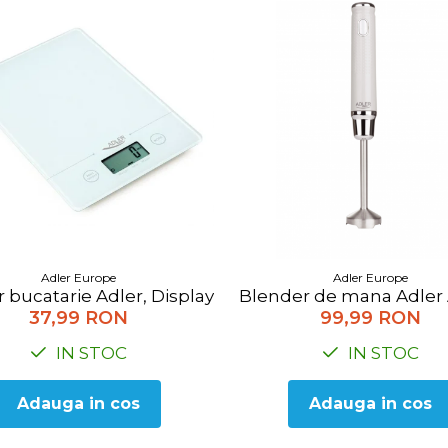
Adler Europe
Adler Europe
0BL
 bucatarie Adler, Display LCD, Max. 5 Kg., gradatie d
Blender de mana Adler A
37,99 RON
99,99 RON
IN STOC
IN STOC
Adauga in cos
Adauga in cos