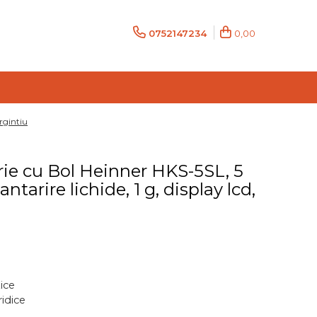
0752147234
0,00
Argintiu
ie cu Bol Heinner HKS-5SL, 5
antarire lichide, 1 g, display lcd,
zice
dice