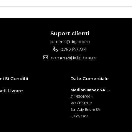
Suport clienti
comenzi@digibox.ro
0752147234
comenzi@digibox.ro
i Si Conditii
Date Comerciale
tii Livrare
Medion Impex S.R.L.
J14/1301/1994
RO 6831700
Str. Ady Endre 5A
-, Covasna