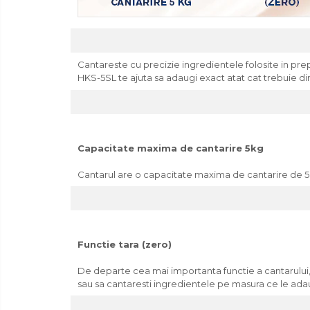
Baie
Accesorii pentru baie
Accesorii pentru chiuveta
Cantareste cu precizie ingredientele folosite in pre
Accesorii pentru dus
HKS-5SL te ajuta sa adaugi exact atat cat trebuie di
Accesorii pentru toaleta
Bare si carlige pentru prosoape
Cos rufe
Polite baie
Capacitate maxima de cantarire 5kg
Uscatoare rufe
Cantarul are o capacitate maxima de cantarire de 5kg,
Boluri
Bucatarie
Burete bucatarie
Functie tara (zero)
Cafea si ceai
Decoratiuni
De departe cea mai importanta functie a cantarului, f
sau sa cantaresti ingredientele pe masura ce le ada
Decoratiuni perete