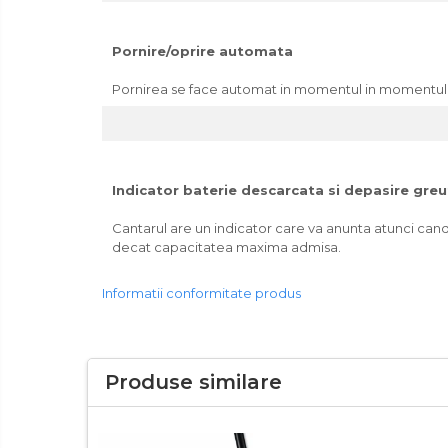
si
Combine frigorifice
gradina
Frigider 2 usi
Pornire/oprire automata
Congelator
Pornirea se face automat in momentul in momentul as
Aragaz
Electric
Mixt
Pe gaze
Indicator baterie descarcata si depasire gre
Masina de spalat
Cantarul are un indicator care va anunta atunci can
Masina de spalat + uscator
decat capacitatea maxima admisa.
Masina de spalat rufe
Informatii conformitate produs
Masina de spalat vase
Uscator de rufe
Aparat vidat
Produse similare
Aspiratoare
Blendere
Cafetiere