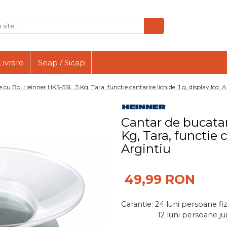
Livrare
Seap / Sicap
cu Bol Heinner HKS-5SL, 5 Kg, Tara, functie cantarire lichide, 1 g, display lcd, 
Cantar de bucatar
Kg, Tara, functie c
Argintiu
49,99 RON
Garantie: 24 luni persoane fi
12 luni persoane juri