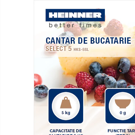
Lumanari
Oglinzi
Potpourri
Rame foto
Suporturi pentru lumanari
Tablouri inramate
Vaze si boluri
Accesorii pentru gatit
Accesorii pentru cuptor
Borcane si sticle
Caserole pentru alimente
Cutii depozitare metal
Cutite si tocatoare
Instrumente de masurare si
amestecare
Ustensile de bucatarie
Accesorii pentru servit