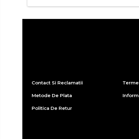
Storcator fructe
Toaster
Tocator legume
Accesorii
Aparat ras
Aparat tuns
Ondulator par
Placa par
Uscator par
Contact Si Reclamatii
Termen
Metode De Plata
Informa
Politica De Retur