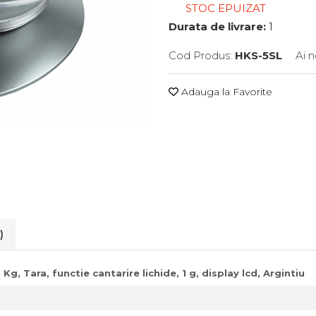
STOC EPUIZAT
Durata de livrare:
1
Cod Produs:
HKS-5SL
Ai 
Adauga la Favorite
)
g, Tara, functie cantarire lichide, 1 g, display lcd, Argintiu