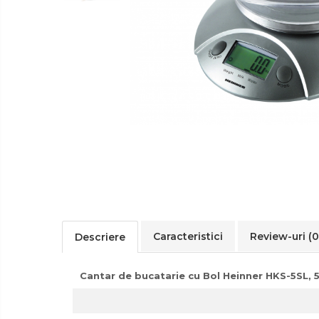
Ingrijire
Tastatura
Personala
Spray curatare
Plita incorporabila gaz
Cuptor incorporabil electric
Masina de spalat vase
incorporabila
Cabluri
Climatizare
Cablu de legatura
Accesorii chiuveta
Accesorii decoratiuni
Accesorii decorative
Caracteristici
Review-uri
(0
Descriere
Ceasuri
Cosuri decor
Cantar de bucatarie cu Bol Heinner HKS-5SL, 5 K
cutie bijuteriie
Difuzor arome