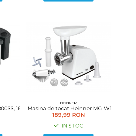
HEINNER
Masina de tocat Heinner MG-W1200R, 1360W,
r 220ml, 25 g/min, jet de abur 90g, talpa antiaderent
0SS, 1800 W, termostat reglabil, timer, 3 L, Inox
189,99 RON
IN STOC