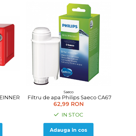
Saeco
NNER HMW-20GRD, 20 l, 700 W, Digital, Grill, Rosu
Filtru de apa Philips Saeco CA6702/10
62,99 RON
IN STOC
Adauga in cos