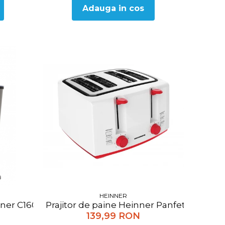
Adauga in cos
HEINNER
e reverse, 3 site de taiere, accesoriu de rosii si ca
nner C160SS, 160w, Inox
Prajitor de paine Heinner Panfette 1300 H
139,99 RON