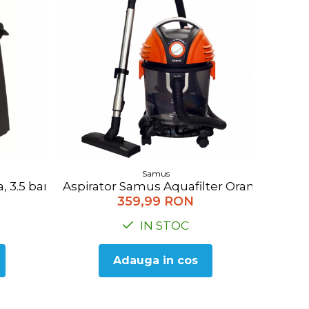
Samus
Aspirator Samus Aquafilter Orange, cu filtr
, 3.5 bar, 800 W, Negru
359,99 RON
IN STOC
Adauga in cos