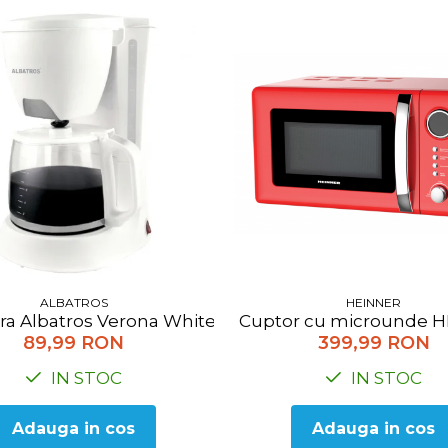
HEINNER
ALBATROS
Cuptor cu microunde HEI
ra Albatros Verona White 2, 680 W, 1,2 litri, Alb
399,99 RON
89,99 RON
IN STOC
IN STOC
Adauga in cos
Adauga in cos