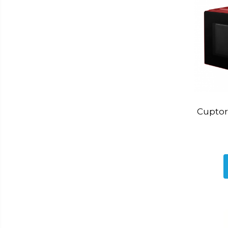
Baie
Accesorii pentru baie
Accesorii pentru chiuveta
Accesorii pentru dus
Accesorii pentru toaleta
Bare si carlige pentru prosoape
Cos rufe
Polite baie
Cuptor
Uscatoare rufe
Boluri
Bucatarie
Burete bucatarie
Cafea si ceai
Decoratiuni
Decoratiuni perete