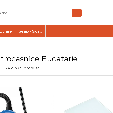
Livrare
Seap / Sicap
ctrocasnice Bucatarie
:
1-
24
din
69
produse