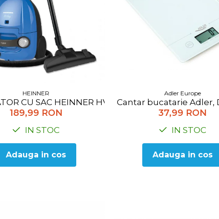
HEINNER
Adler Europe
ATOR CU SAC HEINNER HVC-M700BL
Cantar bucatarie Adler, 
189,99 RON
37,99 RON
IN STOC
IN STOC
Adauga in cos
Adauga in cos