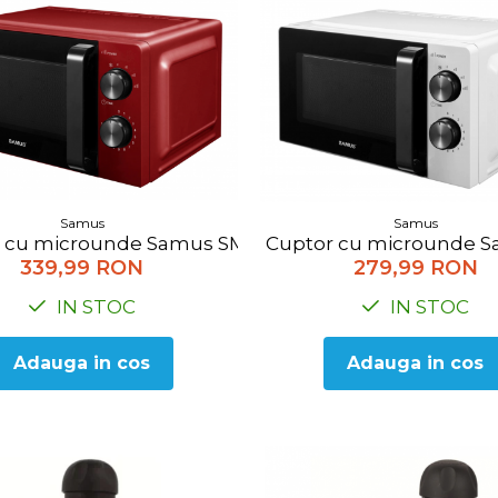
Samus
Samus
 cu microunde Samus SMC-20MR1, 20l, Putere 700W, 
Cuptor cu microunde Sa
339,99 RON
279,99 RON
IN STOC
IN STOC
Adauga in cos
Adauga in cos