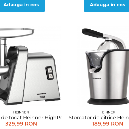
Adauga in cos
Adauga in cos
HEINNER
HEINNER
de tocat Heinner HighPro 1800 MG-Y1800X, 180W, functi
Storcator de citrice Hei
329,99 RON
189,99 RON