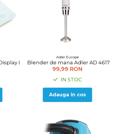
Adler Europe
Display LCD, Max. 5 Kg., gradatie de 1gram, auto zero
Blender de mana Adler AD 4617g, 300W, ti
99,99 RON
IN STOC
Adauga in cos