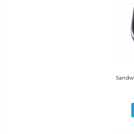
Lumanari
Oglinzi
Potpourri
Rame foto
Suporturi pentru lumanari
Tablouri inramate
Vaze si boluri
Accesorii pentru gatit
Accesorii pentru cuptor
Borcane si sticle
Sandwi
Caserole pentru alimente
Cutii depozitare metal
Cutite si tocatoare
Instrumente de masurare si
amestecare
Ustensile de bucatarie
Accesorii pentru servit