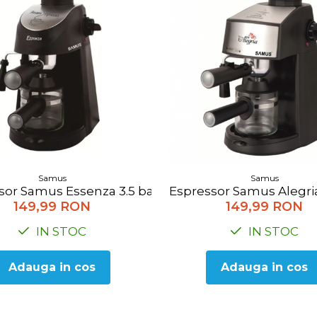
Samus
Samus
sor Samus Essenza 3.5 bar, 800 W, Negru
Espressor Samus Alegria
149,99 RON
149,99 RON
IN STOC
IN STOC
Adauga in cos
Adauga in cos