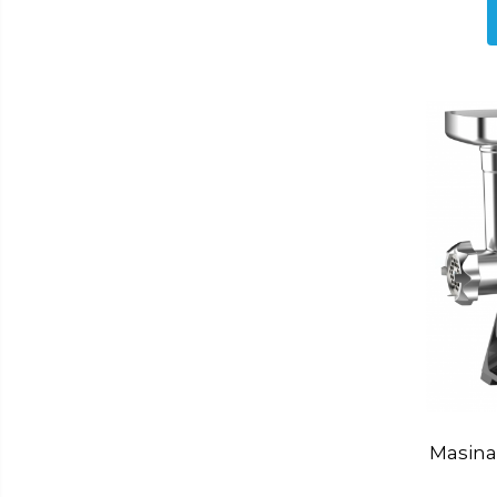
Storcator fructe
Toaster
Tocator legume
Accesorii
Aparat ras
Aparat tuns
Ondulator par
Placa par
Uscator par
Masina 