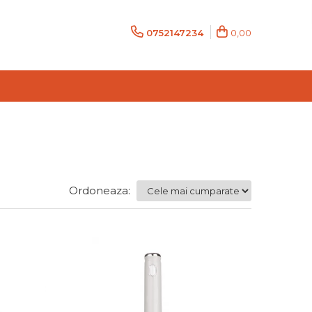
0752147234
0,00
Ordoneaza: