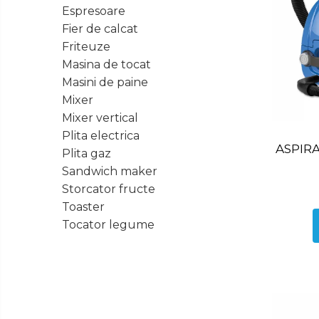
Ingrijire
Espresoare
Tastatura
Personala
Fier de calcat
Spray curatare
Friteuze
Plita incorporabila gaz
Masina de tocat
Cuptor incorporabil electric
Masini de paine
Mixer
Masina de spalat vase
incorporabila
Mixer vertical
Plita electrica
Cabluri
Climatizare
ASPIR
Plita gaz
Cablu de legatura
Sandwich maker
Accesorii chiuveta
Storcator fructe
Accesorii decoratiuni
Toaster
Accesorii decorative
Tocator legume
Ceasuri
Cosuri decor
cutie bijuteriie
Difuzor arome