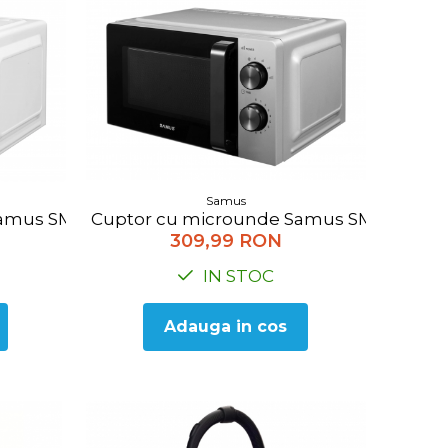
Samus
6 Nivele Putere, Timer 30 minute, Rosu
Cuptor cu microunde Samus SMC-20MS1, 20
mus SMC-20MW1, 20 l, Putere 700 W, 6 Nivele Puter
309,99 RON
IN STOC
Adauga in cos