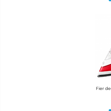
Cantar bucatarie
Cuptor electric
Cuptor microunde
Decalcificator
Espresoare
Fier de calcat
Friteuze
Masina de tocat
Masini de paine
Mixer
Mixer vertical
Fier de
Plita electrica
Plita gaz
Sandwich maker