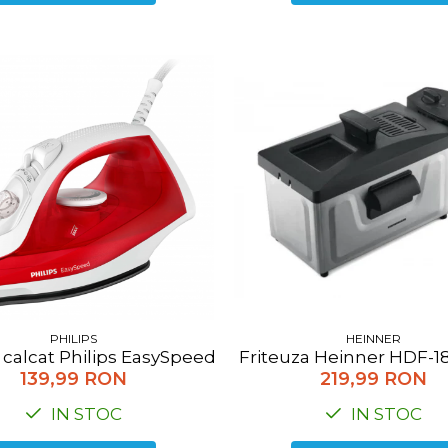
PHILIPS
HEINNER
 calcat Philips EasySpeed GC1742/40, 2000 W, rezervo
Friteuza Heinner HDF-180
139,99 RON
219,99 RON
IN STOC
IN STOC