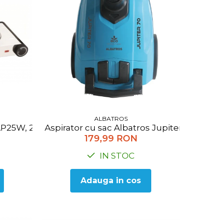
ALBATROS
 AP25W, 2500 W, Alb
Aspirator cu sac Albatros Jupiter 70 Eco
179,99 RON
IN STOC
Adauga in cos