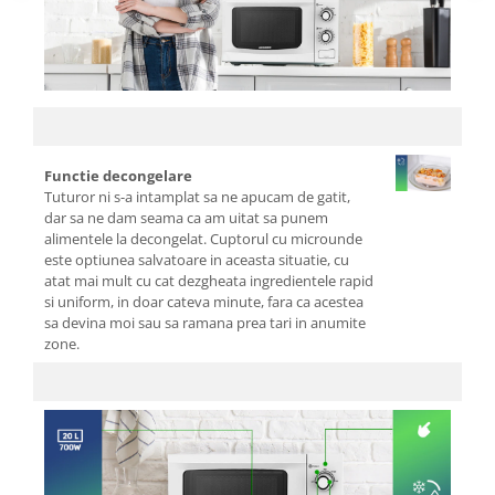
Cafea si ceai
Decoratiuni
Decoratiuni perete
Depozitare
Carlige si agatatoare
Functie decongelare
Cutii si cosuri pentru depozitare
Tuturor ni s-a intamplat sa ne apucam de gatit,
Organizatoare mici
dar sa ne dam seama ca am uitat sa punem
alimentele la decongelat. Cuptorul cu microunde
Organizatoare pentru haine
este optiunea salvatoare in aceasta situatie, cu
Suport umerase
atat mai mult cu cat dezgheata ingredientele rapid
Menaj
si uniform, in doar cateva minute, fara ca acestea
sa devina moi sau sa ramana prea tari in anumite
Menaj
zone.
Mop
Pahare si cani
Suport farfurii
Suport vesela
Tacamuri