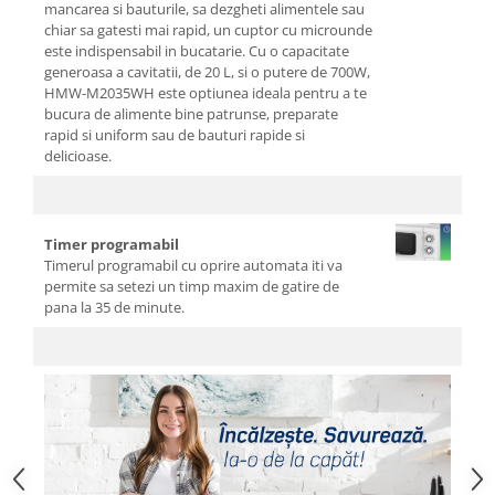
Cutite si tocatoare
mancarea si bauturile, sa dezgheti alimentele sau
chiar sa gatesti mai rapid, un cuptor cu microunde
Instrumente de masurare si
este indispensabil in bucatarie. Cu o capacitate
amestecare
generoasa a cavitatii, de 20 L, si o putere de 700W,
Ustensile de bucatarie
HMW-M2035WH este optiunea ideala pentru a te
Accesorii pentru servit
bucura de alimente bine patrunse, preparate
rapid si uniform sau de bauturi rapide si
Baie
delicioase.
Accesorii pentru baie
Accesorii pentru chiuveta
Accesorii pentru dus
Timer programabil
Accesorii pentru toaleta
Timerul programabil cu oprire automata iti va
permite sa setezi un timp maxim de gatire de
Bare si carlige pentru prosoape
pana la 35 de minute.
Cos rufe
Polite baie
Uscatoare rufe
Boluri
Bucatarie
Burete bucatarie