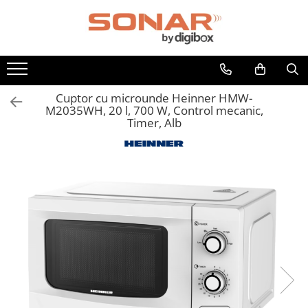
Toate Produsele
Televizoare
LED TV
Cuptor cu microunde Heinner HMW-
M2035WH, 20 l, 700 W, Control mecanic,
Telefoane mobile si accesorii
Timer, Alb
Accesorii telefoane
Folie de protectie
Husa
Incarcatoare
Suport auto
Audio
Boxe Portabile
Casti Audio
Radio Ceas
Componente PC - Periferice