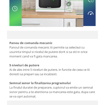
Tavi
Vase de gatit
Electrocasnice Mari
Aparate frigorifice
Combine frigorifice
Frigider 2 usi
Panou de comanda mecanic
Congelator
Panoul de comanda mecanic iti permite sa selectezi cu
usurinta timpul si nivelul de putere dorit si sa stii in orice
Aragaz
moment cand va fi gata mancarea.
Electric
5 niveluri de putere
Mixt
Ai de ales intre 5 niveluri de putere, in functie de ceea ce iti
Pe gaze
doresti sa prepari sau sa incalzesti.
Masina de spalat
Semnal sonor la finalizarea programului
Masina de spalat + uscator
La finalul duratei de preparare, cuptorul va emite un semnal
Masina de spalat rufe
sonor pentru a te atentiona ca mancarea este gata, dupa care
se va opri automat.
Masina de spalat vase
Uscator de rufe