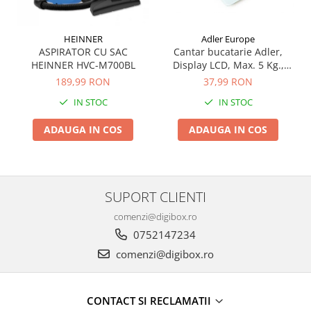
Mixer
Mixer vertical
HEINNER
Adler Europe
Plita electrica
ASPIRATOR CU SAC
Cantar bucatarie Adler,
HEINNER HVC-M700BL
Display LCD, Max. 5 Kg.,
Plita gaz
gradatie de 1gram, auto
189,99 RON
37,99 RON
Sandwich maker
zero
IN STOC
IN STOC
Storcator fructe
ADAUGA IN COS
ADAUGA IN COS
Toaster
Tocator legume
Ingrijire Personala
Accesorii
SUPORT CLIENTI
Aparat ras
comenzi@digibox.ro
0752147234
Aparat tuns
comenzi@digibox.ro
Ondulator par
Placa par
Uscator par
CONTACT SI RECLAMATII