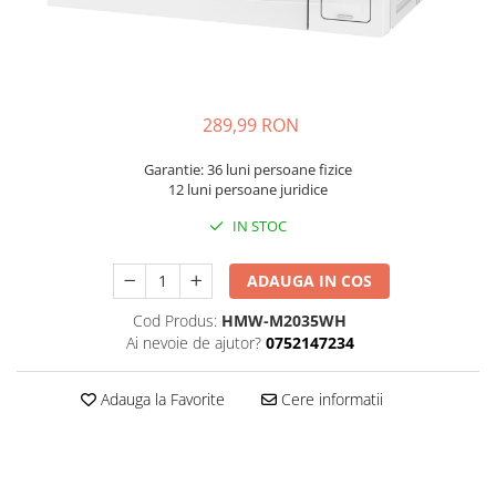
Dispozitive intare
Mouse
Tastatura
Spray curatare
289,99 RON
Produse Incorporabile
Garantie: 36 luni persoane fizice
Plita incorporabila gaz
12 luni persoane juridice
Cuptor incorporabil electric
IN STOC
Masina de spalat vase
incorporabila
ADAUGA IN COS
Retelistica
Cod Produs:
HMW-M2035WH
Cabluri
Ai nevoie de ajutor?
0752147234
Cablu de legatura
Casa si bucatarie
Adauga la Favorite
Cere informatii
Accesorii chiuveta
Accesorii decoratiuni
Accesorii decorative