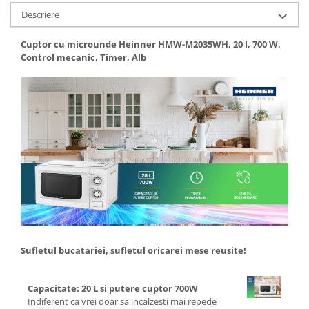
Descriere
Ceasuri
Cosuri decor
Cuptor cu microunde Heinner HMW-M2035WH, 20 l, 700 W,
cutie bijuteriie
Control mecanic, Timer, Alb
Difuzor arome
Lumanari
Oglinzi
Potpourri
Rame foto
Suporturi pentru lumanari
Tablouri inramate
Vaze si boluri
Accesorii pentru gatit
Accesorii pentru cuptor
Sufletul bucatariei, sufletul oricarei mese reusite!
Borcane si sticle
Caserole pentru alimente
Capacitate: 20 L si putere cuptor 700W
Cutii depozitare metal
Indiferent ca vrei doar sa incalzesti mai repede