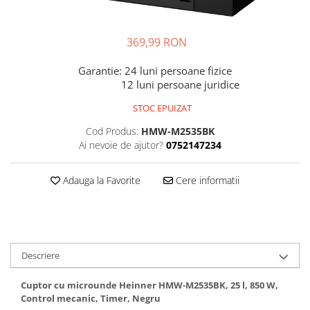
Dispozitive intare
Mouse
369,99 RON
Tastatura
Garantie: 24 luni persoane fizice
Spray curatare
12 luni persoane juridice
Produse Incorporabile
STOC EPUIZAT
Plita incorporabila gaz
Cod Produs:
HMW-M2535BK
Cuptor incorporabil electric
Ai nevoie de ajutor?
0752147234
Masina de spalat vase
incorporabila
Adauga la Favorite
Cere informatii
Retelistica
Cabluri
Cablu de legatura
Casa si bucatarie
Descriere
Accesorii chiuveta
Cuptor cu microunde Heinner HMW-M2535BK, 25 l, 850 W,
Accesorii decoratiuni
Control mecanic, Timer, Negru
Accesorii decorative