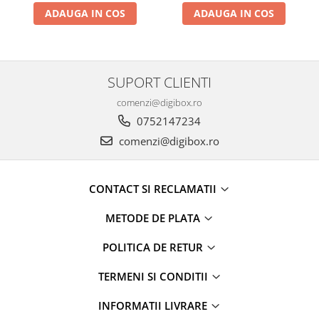
Mixer
ADAUGA IN COS
ADAUGA IN COS
Mixer vertical
Plita electrica
Plita gaz
SUPORT CLIENTI
Sandwich maker
comenzi@digibox.ro
Storcator fructe
0752147234
Toaster
comenzi@digibox.ro
Tocator legume
Ingrijire Personala
CONTACT SI RECLAMATII
Accesorii
METODE DE PLATA
Aparat ras
Aparat tuns
POLITICA DE RETUR
Ondulator par
TERMENI SI CONDITII
Placa par
INFORMATII LIVRARE
Uscator par