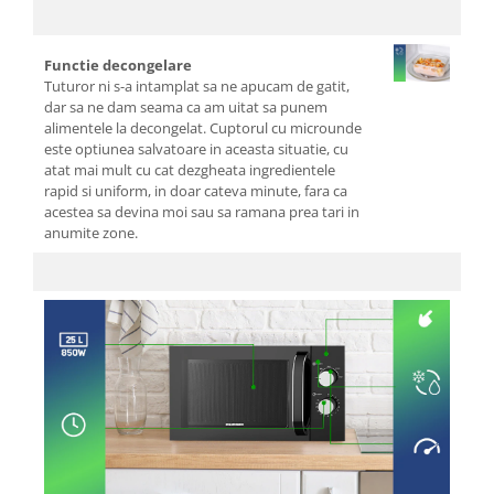
Cafea si ceai
Decoratiuni
Functie decongelare
Decoratiuni perete
Tuturor ni s-a intamplat sa ne apucam de gatit,
dar sa ne dam seama ca am uitat sa punem
Depozitare
alimentele la decongelat. Cuptorul cu microunde
este optiunea salvatoare in aceasta situatie, cu
Carlige si agatatoare
atat mai mult cu cat dezgheata ingredientele
Cutii si cosuri pentru depozitare
rapid si uniform, in doar cateva minute, fara ca
Organizatoare mici
acestea sa devina moi sau sa ramana prea tari in
anumite zone.
Organizatoare pentru haine
Suport umerase
Menaj
Menaj
Mop
Pahare si cani
Suport farfurii
Suport vesela
Tacamuri