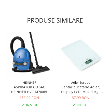
Electrocasnice Bucatarie
Aparat vidat
PRODUSE SIMILARE
Aspiratoare
Blendere
Cafetiere
Cantar bucatarie
Cuptor electric
Cuptor microunde
Decalcificator
Espresoare
Fier de calcat
HEINNER
Adler Europe
ASPIRATOR CU SAC
Cantar bucatarie Adler,
Friteuze
HEINNER HVC-M700BL
Display LCD, Max. 5 Kg.,
Masina de tocat
gradatie de 1gram, auto
189,99 RON
37,99 RON
zero
Masini de paine
IN STOC
IN STOC