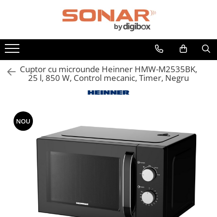
Toate Produsele
Televizoare
LED TV
Cuptor cu microunde Heinner HMW-M2535BK,
25 l, 850 W, Control mecanic, Timer, Negru
Telefoane mobile si accesorii
Accesorii telefoane
Folie de protectie
Husa
NOU
Incarcatoare
Suport auto
Audio
Boxe Portabile
Casti Audio
Radio Ceas
Componente PC - Periferice