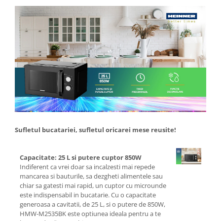
Ceasuri
Cosuri decor
cutie bijuteriie
Difuzor arome
Lumanari
Oglinzi
Potpourri
Rame foto
Suporturi pentru lumanari
Tablouri inramate
Sufletul bucatariei, sufletul oricarei mese reusite!
Vaze si boluri
Accesorii pentru gatit
Capacitate: 25 L si putere cuptor 850W
Indiferent ca vrei doar sa incalzesti mai repede
Accesorii pentru cuptor
mancarea si bauturile, sa dezgheti alimentele sau
Borcane si sticle
chiar sa gatesti mai rapid, un cuptor cu microunde
este indispensabil in bucatarie. Cu o capacitate
Caserole pentru alimente
generoasa a cavitatii, de 25 L, si o putere de 850W,
Cutii depozitare metal
HMW-M2535BK este optiunea ideala pentru a te