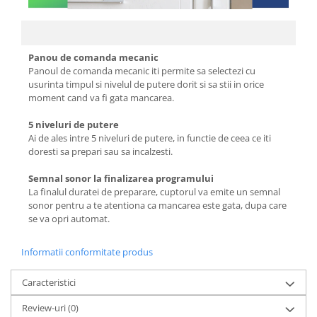
Tavi
Vase de gatit
Panou de comanda mecanic
Electrocasnice Mari
Panoul de comanda mecanic iti permite sa selectezi cu
Aparate frigorifice
usurinta timpul si nivelul de putere dorit si sa stii in orice
moment cand va fi gata mancarea.
Combine frigorifice
Frigider 2 usi
5 niveluri de putere
Ai de ales intre 5 niveluri de putere, in functie de ceea ce iti
Congelator
doresti sa prepari sau sa incalzesti.
Aragaz
Semnal sonor la finalizarea programului
Electric
La finalul duratei de preparare, cuptorul va emite un semnal
Mixt
sonor pentru a te atentiona ca mancarea este gata, dupa care
Pe gaze
se va opri automat.
Masina de spalat
Informatii conformitate produs
Masina de spalat + uscator
Masina de spalat rufe
Caracteristici
Masina de spalat vase
Review-uri
(0)
Uscator de rufe