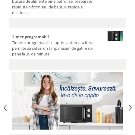
Cutite si tocatoare
bucura de alimente bine patrunse, preparate
rapid si uniform sau de bauturi rapide si
Instrumente de masurare si
delicioase.
amestecare
Ustensile de bucatarie
Accesorii pentru servit
Timer programabil
Baie
Timerul programabil cu oprire automata iti va
permite sa setezi un timp maxim de gatire de
Accesorii pentru baie
pana la 35 de minute.
Accesorii pentru chiuveta
Accesorii pentru dus
Accesorii pentru toaleta
Bare si carlige pentru prosoape
Cos rufe
Polite baie
Uscatoare rufe
Boluri
Bucatarie
Burete bucatarie