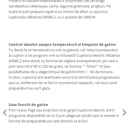
Pune-ti in valoare creativitatea si surprinde-i pe cei dragi!
Cutite si tocatoare
Sandwichuri delicioase, carne, legume gratinate, prajituri. Pe
Instrumente de masurare si
toate le poti prepara rapid si cu minim de efort cu ajutorul
amestecare
cuptorului Albatros A45BC2, cu o putere de 1800 W.
Ustensile de bucatarie
Accesorii pentru servit
Baie
Control absolut asupra temperaturii si timpului de gatire
Accesorii pentru baie
Tu decizi la ce temperatura vrei sa gatesti, cat timp tii preparatul
Accesorii pentru chiuveta
la cuptor si ce program vrei sa folosesti! Cuptorul electric Albatros
A45BC2 este dotat cu functia de reglare a temperaturii, pe care o
Accesorii pentru dus
poti seta intre 90 si 230 de grate, iar functia "" Timer"" iti lasa
Accesorii pentru toaleta
posibilitatea de a alege timpul de gatire intre 1 - 60 de minute.
Bare si carlige pentru prosoape
In plus, cuptorul are avertizare sonora la terminarea programului,
asa ca, indiferent de ce faci in momentul respectiv, vei auzi cand
Cos rufe
preparatul tau va fi gata.
Polite baie
Uscatoare rufe
Sase functii de gatire
Boluri
Poti coace, frige sau praji fara nicio grija! Cuptorul electric are 6
programe disponibile iar tu il poti alege pe cel de care ai nevoie in
Bucatarie
functie de preparatele pe care doresti sa le faci.
Burete bucatarie