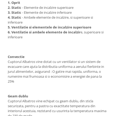
1. Oprit
Cafea si ceai
2. Static
- Elemente de incalzire superioare
Decoratiuni
3. Static
- Elemente de incalzire inferioare
4. Static
- Ambele elemente de incalzire, si superioare si
Decoratiuni perete
inferioare
5. Ventilatie si elementele de incalzire superioare
Depozitare
6.
Ventilatie si ambele elemente de incalzir
e, superioare si
Carlige si agatatoare
inferioare
Cutii si cosuri pentru depozitare
Organizatoare mici
Organizatoare pentru haine
Convectie
Cuptorul Albatros vine dotat cu un ventilator si un sistem de
Suport umerase
evacuare care ajuta la distributia uniforma a aerului fierbinte in
Menaj
jurul alimentelor, asigurand : O gatire mai rapida, uniforma, o
rumenire mai frumoasa si o economisire a energiei de pana la
Menaj
25%
Mop
Pahare si cani
Geam dublu
Suport farfurii
Cuptorul Albatros vine echipat cu geam dublu, din sticla
securizata, pentru a pastra cu exactitate temperatura din
Suport vesela
interiorul acestuia, rezistand cu usurinta la temperatura maxima
Tacamuri
de 230 de grade