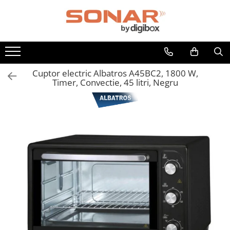
Toate Produsele
Televizoare
LED TV
Cuptor electric Albatros A45BC2, 1800 W,
Timer, Convectie, 45 litri, Negru
Telefoane mobile si accesorii
Accesorii telefoane
Folie de protectie
Husa
Incarcatoare
Suport auto
Audio
Boxe Portabile
Casti Audio
Radio Ceas
Componente PC - Periferice