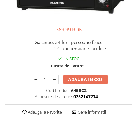
Dispozitive intare
Mouse
Tastatura
369,99 RON
Spray curatare
Produse Incorporabile
Garantie: 24 luni persoane fizice
12 luni persoane juridice
Plita incorporabila gaz
IN STOC
Cuptor incorporabil electric
Durata de livrare:
1
Masina de spalat vase
incorporabila
ADAUGA IN COS
Retelistica
Cod Produs:
A45BC2
Cabluri
Ai nevoie de ajutor?
0752147234
Cablu de legatura
Casa si bucatarie
Adauga la Favorite
Cere informatii
Accesorii chiuveta
Accesorii decoratiuni
Accesorii decorative