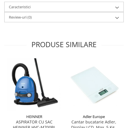
Electrocasnice Bucatarie
Caracteristici
Aparat vidat
Review-uri
(0)
Aspiratoare
Blendere
Cafetiere
PRODUSE SIMILARE
Cantar bucatarie
Cuptor electric
Cuptor microunde
Decalcificator
Espresoare
Fier de calcat
Friteuze
Masina de tocat
HEINNER
Adler Europe
Masini de paine
ASPIRATOR CU SAC
Cantar bucatarie Adler,
HEINNER HVC-M700BL
Display LCD, Max. 5 Kg.,