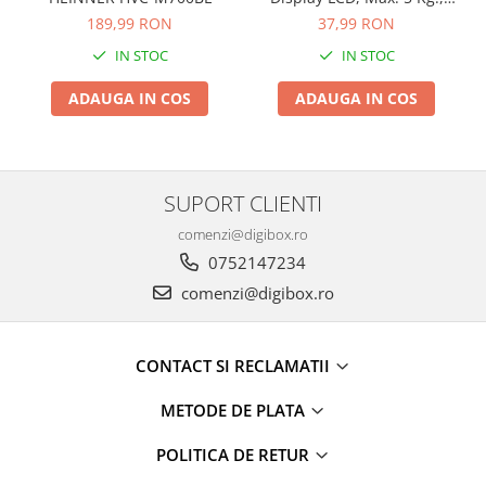
Mixer
gradatie de 1gram, auto
189,99 RON
37,99 RON
Mixer vertical
zero
IN STOC
IN STOC
Plita electrica
ADAUGA IN COS
ADAUGA IN COS
Plita gaz
Sandwich maker
Storcator fructe
SUPORT CLIENTI
Toaster
comenzi@digibox.ro
Tocator legume
0752147234
Ingrijire Personala
comenzi@digibox.ro
Accesorii
Aparat ras
CONTACT SI RECLAMATII
Aparat tuns
Ondulator par
METODE DE PLATA
Placa par
POLITICA DE RETUR
Uscator par