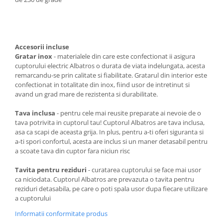
Tavi
Vase de gatit
Electrocasnice Mari
Accesorii incluse
Gratar inox
- materialele din care este confectionat ii asigura
Aparate frigorifice
cuptorului electric Albatros o durata de viata indelungata, acesta
Combine frigorifice
remarcandu-se prin calitate si fiabilitate. Gratarul din interior este
confectionat in totalitate din inox, fiind usor de intretinut si
Frigider 2 usi
avand un grad mare de rezistenta si durabilitate.
Congelator
Aragaz
Tava inclusa
- pentru cele mai reusite preparate ai nevoie de o
tava potrivita in cuptorul tau! Cuptorul Albatros are tava inclusa,
Electric
asa ca scapi de aceasta grija. In plus, pentru a-ti oferi siguranta si
Mixt
a-ti spori confortul, acesta are inclus si un maner detasabil pentru
a scoate tava din cuptor fara niciun risc
Pe gaze
Masina de spalat
Tavita pentru reziduri
- curatarea cuptorului se face mai usor
ca niciodata. Cuptorul Albatros are prevazuta o tavita pentru
Masina de spalat + uscator
reziduri detasabila, pe care o poti spala usor dupa fiecare utilizare
Masina de spalat rufe
a cuptorului
Masina de spalat vase
Informatii conformitate produs
Uscator de rufe