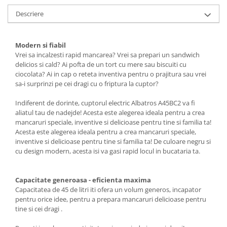
Descriere
Ceasuri
Cosuri decor
cutie bijuteriie
Modern si fiabil
Difuzor arome
Vrei sa incalzesti rapid mancarea? Vrei sa prepari un sandwich
delicios si cald? Ai pofta de un tort cu mere sau biscuiti cu
Lumanari
ciocolata? Ai in cap o reteta inventiva pentru o prajitura sau vrei
Oglinzi
sa-i surprinzi pe cei dragi cu o friptura la cuptor?
Potpourri
Indiferent de dorinte, cuptorul electric Albatros A45BC2 va fi
Rame foto
aliatul tau de nadejde! Acesta este alegerea ideala pentru a crea
Suporturi pentru lumanari
mancaruri speciale, inventive si delicioase pentru tine si familia ta!
Acesta este alegerea ideala pentru a crea mancaruri speciale,
Tablouri inramate
inventive si delicioase pentru tine si familia ta! De culoare negru si
Vaze si boluri
cu design modern, acesta isi va gasi rapid locul in bucataria ta.
Accesorii pentru gatit
Accesorii pentru cuptor
Capacitate generoasa - eficienta maxima
Borcane si sticle
Capacitatea de 45 de litri iti ofera un volum generos, incapator
pentru orice idee, pentru a prepara mancaruri delicioase pentru
Caserole pentru alimente
tine si cei dragi .
Cutii depozitare metal