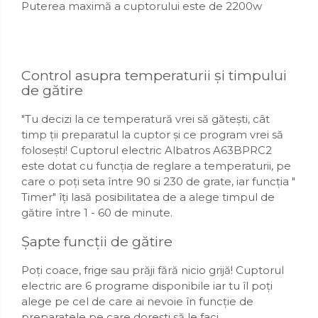
Puterea maximă a cuptorului este de 2200w
Control asupra temperaturii și timpului
de gătire
"Tu decizi la ce temperatură vrei să gătești, cât
timp ții preparatul la cuptor și ce program vrei să
folosești! Cuptorul electric Albatros A63BPRC2
este dotat cu funcția de reglare a temperaturii, pe
care o poți seta între 90 si 230 de grate, iar funcția "
Timer" îți lasă posibilitatea de a alege timpul de
gătire între 1 - 60 de minute.
Șapte funcții de gătire
Poți coace, frige sau prăji fără nicio grijă! Cuptorul
electric are 6 programe disponibile iar tu îl poți
alege pe cel de care ai nevoie în funcție de
preparatele pe care dorești să le faci.