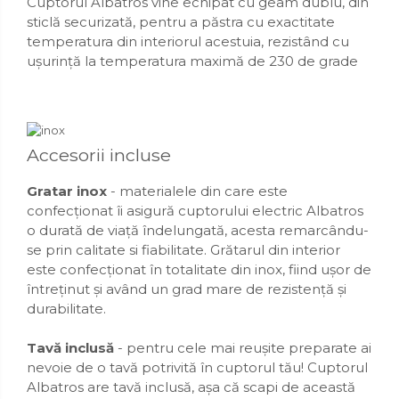
Cuptorul Albatros vine echipat cu geam dublu, din
sticlă securizată, pentru a păstra cu exactitate
temperatura din interiorul acestuia, rezistând cu
ușurință la temperatura maximă de 230 de grade
Accesorii incluse
Gratar inox
- materialele din care este
confecționat îi asigură cuptorului electric Albatros
o durată de viață îndelungată, acesta remarcându-
se prin calitate si fiabilitate. Grătarul din interior
este confecționat în totalitate din inox, fiind ușor de
întreținut și având un grad mare de rezistență și
durabilitate.
Tavă inclusă
- pentru cele mai reușite preparate ai
nevoie de o tavă potrivită în cuptorul tău! Cuptorul
Albatros are tavă inclusă, așa că scapi de această