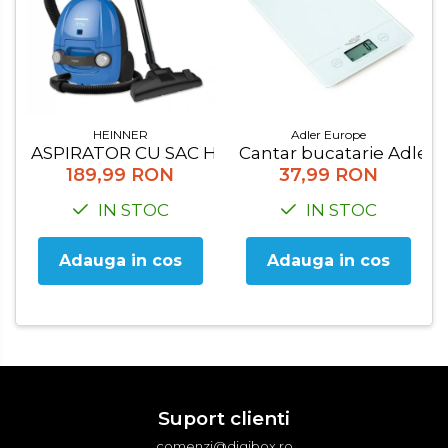
Adler Europe
HEINNER
Cantar bucatarie Adler, 
ASPIRATOR CU SAC HEINNER HVC-M700BL
37,99 RON
189,99 RON
IN STOC
IN STOC
Adauga in cos
Adauga in cos
Suport clienti
comenzi@digibox.ro