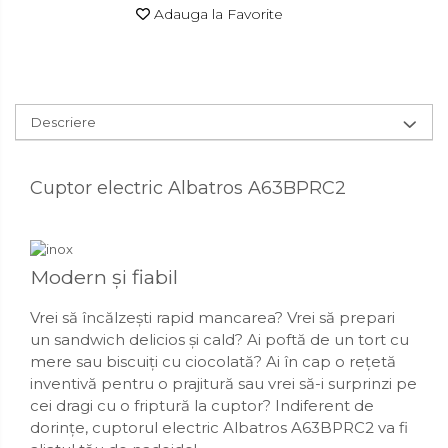
Accesorii pentru toaleta
Adauga la Favorite
Bare si carlige pentru prosoape
Cos rufe
Polite baie
Uscatoare rufe
Descriere
Boluri
Cuptor electric Albatros A63BPRC2
Bucatarie
Burete bucatarie
Cafea si ceai
Modern și fiabil
Decoratiuni
Vrei să încălzești rapid mancarea? Vrei să prepari
Decoratiuni perete
un sandwich delicios și cald? Ai poftă de un tort cu
mere sau biscuiți cu ciocolată? Ai în cap o rețetă
Depozitare
inventivă pentru o prajitură sau vrei să-i surprinzi pe
cei dragi cu o friptură la cuptor? Indiferent de
Carlige si agatatoare
dorințe, cuptorul electric Albatros A63BPRC2 va fi
Cutii si cosuri pentru depozitare