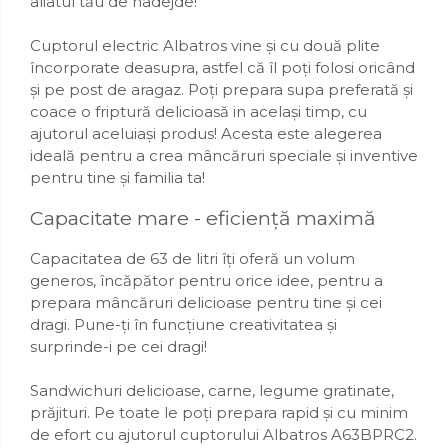
aliatul tău de nadejde!
Organizatoare mici
Organizatoare pentru haine
Cuptorul electric Albatros vine și cu două plite
Suport umerase
încorporate deasupra, astfel că îl poți folosi oricând
și pe post de aragaz. Poți prepara supa preferată și
Menaj
coace o friptură delicioasă in același timp, cu
Menaj
ajutorul aceluiași produs! Acesta este alegerea
ideală pentru a crea mâncăruri speciale și inventive
Mop
pentru tine și familia ta!
Pahare si cani
Capacitate mare - eficiență maximă
Suport farfurii
Capacitatea de 63 de litri îți oferă un volum
Suport vesela
generos, încăpător pentru orice idee, pentru a
Tacamuri
prepara mâncăruri delicioase pentru tine și cei
dragi. Pune-ți în funcțiune creativitatea și
Tavi
surprinde-i pe cei dragi!
Vase de gatit
Sandwichuri delicioase, carne, legume gratinate,
prăjituri. Pe toate le poți prepara rapid și cu minim
de efort cu ajutorul cuptorului Albatros A63BPRC2.