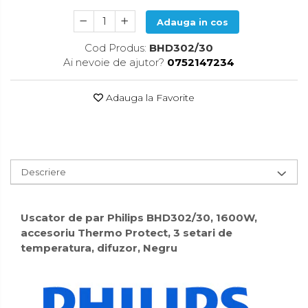
Accesorii pentru toaleta
Adauga in cos
Bare si carlige pentru prosoape
Cos rufe
Cod Produs:
BHD302/30
Ai nevoie de ajutor?
0752147234
Polite baie
Uscatoare rufe
Adauga la Favorite
Boluri
Bucatarie
Burete bucatarie
Descriere
Cafea si ceai
Decoratiuni
Uscator de par Philips BHD302/30, 1600W,
accesoriu Thermo Protect, 3 setari de
Decoratiuni perete
temperatura, difuzor, Negru
Depozitare
Carlige si agatatoare
Cutii si cosuri pentru depozitare