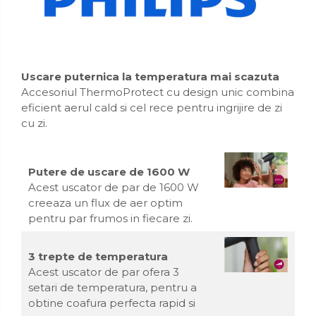
Organizatoare mici
Organizatoare pentru haine
Suport umerase
Menaj
Uscare puternica la temperatura mai scazuta
Accesoriul ThermoProtect cu design unic combina
Menaj
eficient aerul cald si cel rece pentru ingrijire de zi
Mop
cu zi.
Pahare si cani
Suport farfurii
Putere de uscare de 1600 W
Suport vesela
Acest uscator de par de 1600 W
creeaza un flux de aer optim
Tacamuri
pentru par frumos in fiecare zi.
Tavi
3 trepte de temperatura
Vase de gatit
Acest uscator de par ofera 3
setari de temperatura, pentru a
obtine coafura perfecta rapid si