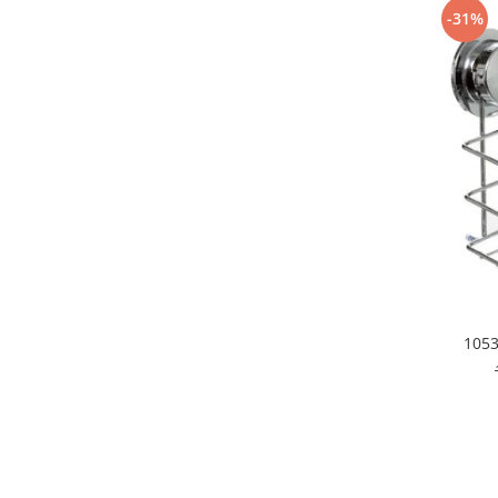
Cutite si tocatoare
-31%
Instrumente de masurare si
amestecare
Ustensile de bucatarie
Accesorii pentru servit
Baie
Accesorii pentru baie
Accesorii pentru chiuveta
Accesorii pentru dus
Accesorii pentru toaleta
Bare si carlige pentru prosoape
Cos rufe
Polite baie
Uscatoare rufe
Boluri
Bucatarie
Burete bucatarie