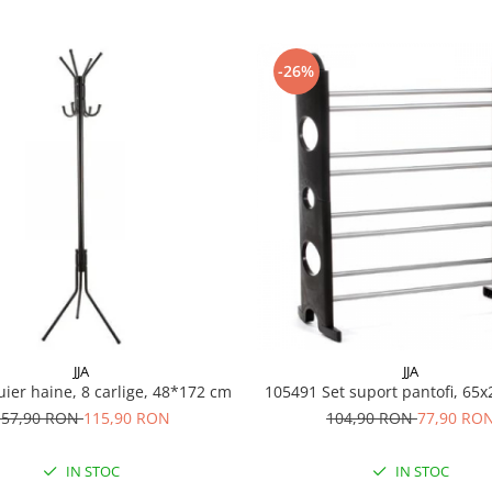
-26%
JJA
JJA
ier haine, 8 carlige, 48*172 cm
105491 Set suport pantofi, 
157,90 RON
115,90 RON
104,90 RON
77,90 RO
IN STOC
IN STOC