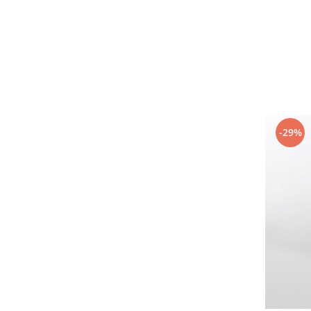
Electrocasnice Bucatarie
Aparat vidat
Aspiratoare
Blendere
Cafetiere
Cantar bucatarie
-29%
Cuptor electric
Cuptor microunde
Decalcificator
Espresoare
Fier de calcat
Friteuze
Masina de tocat
Masini de paine