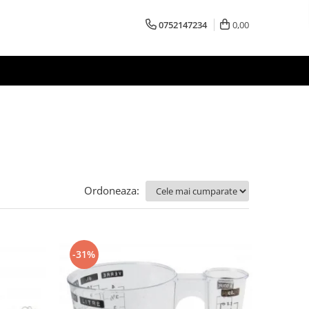
0752147234
0,00
Ordoneaza:
-31%