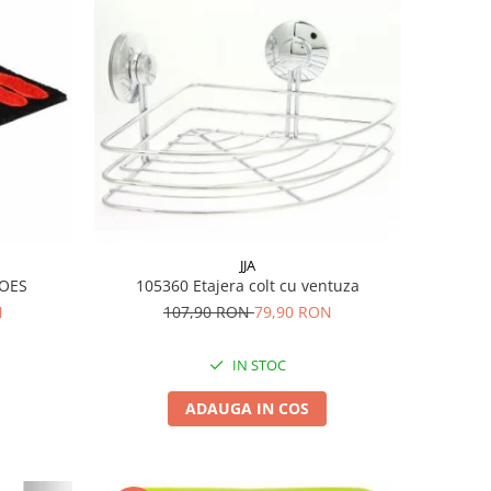
JJA
SHOES
105360 Etajera colt cu ventuza
N
107,90 RON
79,90 RON
IN STOC
ADAUGA IN COS