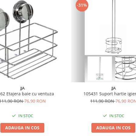
-31%
JJA
JJA
105362 Etajera baie cu ventuza
105431 Suport hartie igi
111,90 RON
76,90 RON
111,90 RON
76,90 RO
IN STOC
IN STOC
ADAUGA IN COS
ADAUGA IN COS