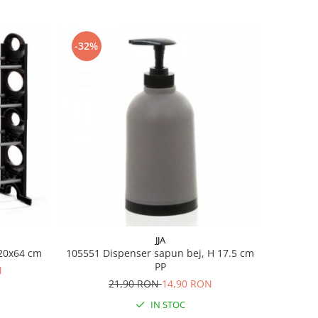
-32%
JJA
65x20x64 cm
105551 Dispenser sapun bej, H 17.5 cm
PP
N
21,90 RON
14,90 RON
IN STOC