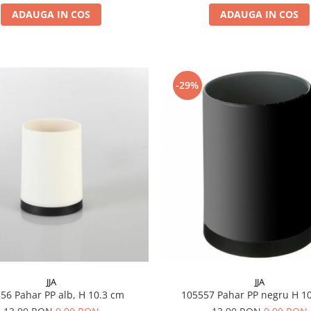
ADAUGA IN COS
ADAUGA IN COS
-29%
JJA
JJA
105556 Pahar PP alb, H 10.3 cm
105557 Pahar PP negru H 