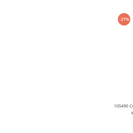
Cafea si ceai
Decoratiuni
-27%
Decoratiuni perete
Depozitare
Carlige si agatatoare
Cutii si cosuri pentru depozitare
Organizatoare mici
Organizatoare pentru haine
Suport umerase
Menaj
Menaj
Mop
Pahare si cani
105490 Cu
Suport farfurii
Suport vesela
Tacamuri