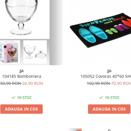
JJA
JJA
104185 Bomboniera
105052 Covoras 40*60 
50,90 RON
34,90 RON
102,90 RON
70,90 RO
IN STOC
IN STOC
ADAUGA IN COS
ADAUGA IN COS