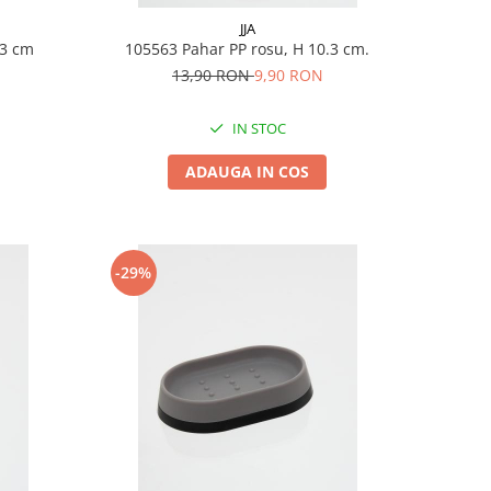
JJA
0.3 cm
105563 Pahar PP rosu, H 10.3 cm.
13,90 RON
9,90 RON
IN STOC
ADAUGA IN COS
-29%