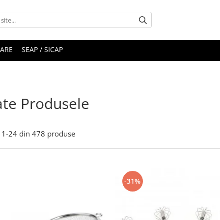
RARE
SEAP / SICAP
te Produsele
1-
24
din
478
produse
-31%