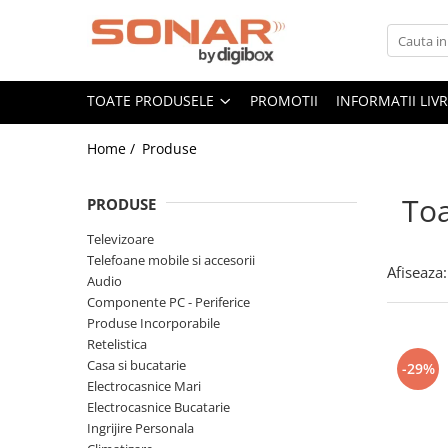
Toate Produsele
TOATE PRODUSELE
PROMOTII
INFORMATII LIV
Televizoare
LED TV
Home /
Produse
Telefoane mobile si accesorii
Accesorii telefoane
Toa
PRODUSE
Folie de protectie
Televizoare
Husa
Telefoane mobile si accesorii
Afiseaza:
Incarcatoare
Audio
Suport auto
Componente PC - Periferice
Produse Incorporabile
Audio
Retelistica
Boxe Portabile
Casa si bucatarie
-29%
Casti Audio
Electrocasnice Mari
Electrocasnice Bucatarie
Radio Ceas
Ingrijire Personala
Componente PC - Periferice