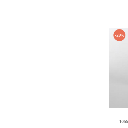
Tavi
Vase de gatit
Electrocasnice Mari
Aparate frigorifice
-29%
Combine frigorifice
Frigider 2 usi
Congelator
Aragaz
Electric
Mixt
Pe gaze
Masina de spalat
Masina de spalat + uscator
Masina de spalat rufe
Masina de spalat vase
Uscator de rufe