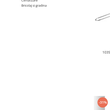
Climatizare
Dispozitive intare
Bricolaj si gradina
Mouse
Tastatura
Spray curatare
Produse Incorporabile
Plita incorporabila gaz
Cuptor incorporabil electric
1035
Masina de spalat vase
incorporabila
Retelistica
Cabluri
Cablu de legatura
Casa si bucatarie
Accesorii chiuveta
Accesorii decoratiuni
-31%
Accesorii decorative