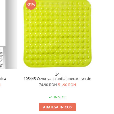
-31%
JJA
enica
105445 Covor vana antialunecare verde
N
74,90 RON
51,90 RON
IN STOC
ADAUGA IN COS