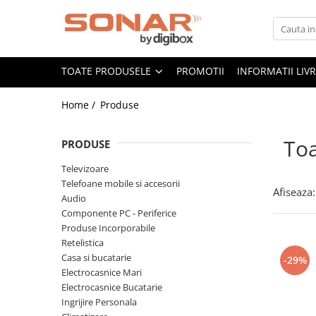
Toate Produsele
TOATE PRODUSELE
PROMOTII
INFORMATII LIV
Televizoare
LED TV
Home /
Produse
Telefoane mobile si accesorii
Accesorii telefoane
Toa
PRODUSE
Folie de protectie
Televizoare
Husa
Telefoane mobile si accesorii
Afiseaza:
Incarcatoare
Audio
Suport auto
Componente PC - Periferice
Produse Incorporabile
Audio
Retelistica
Boxe Portabile
Casa si bucatarie
-29%
Casti Audio
Electrocasnice Mari
Electrocasnice Bucatarie
Radio Ceas
Ingrijire Personala
Componente PC - Periferice