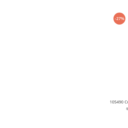
Cafea si ceai
Decoratiuni
-27%
Decoratiuni perete
Depozitare
Carlige si agatatoare
Cutii si cosuri pentru depozitare
Organizatoare mici
Organizatoare pentru haine
Suport umerase
Menaj
Menaj
Mop
Pahare si cani
105490 Cu
Suport farfurii
Suport vesela
Tacamuri