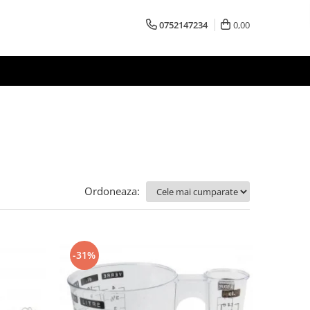
0752147234
0,00
Ordoneaza:
-31%