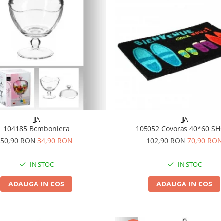
JJA
JJA
104185 Bomboniera
105052 Covoras 40*60 
50,90 RON
34,90 RON
102,90 RON
70,90 RO
IN STOC
IN STOC
ADAUGA IN COS
ADAUGA IN COS