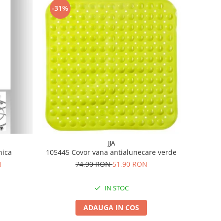
-31%
JJA
enica
105445 Covor vana antialunecare verde
N
74,90 RON
51,90 RON
IN STOC
ADAUGA IN COS