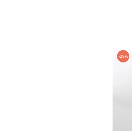
Electrocasnice Bucatarie
Aparat vidat
Aspiratoare
Blendere
Cafetiere
Cantar bucatarie
-29%
Cuptor electric
Cuptor microunde
Decalcificator
Espresoare
Fier de calcat
Friteuze
Masina de tocat
Masini de paine