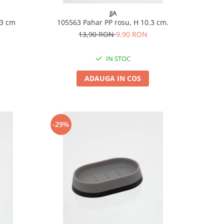
JJA
0.3 cm
105563 Pahar PP rosu, H 10.3 cm.
13,90 RON
9,90 RON
IN STOC
ADAUGA IN COS
-29%