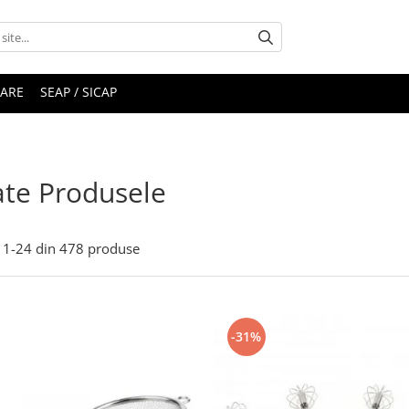
RARE
SEAP / SICAP
te Produsele
1-
24
din
478
produse
-31%