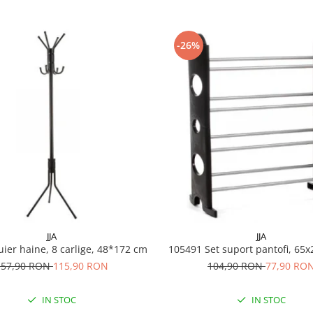
-26%
JJA
JJA
ier haine, 8 carlige, 48*172 cm
105491 Set suport pantofi, 
157,90 RON
115,90 RON
104,90 RON
77,90 RO
IN STOC
IN STOC