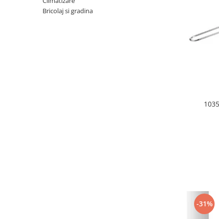
Climatizare
Dispozitive intare
Bricolaj si gradina
Mouse
Tastatura
Spray curatare
Produse Incorporabile
Plita incorporabila gaz
Cuptor incorporabil electric
1035
Masina de spalat vase
incorporabila
Retelistica
Cabluri
Cablu de legatura
Casa si bucatarie
Accesorii chiuveta
Accesorii decoratiuni
-31%
Accesorii decorative