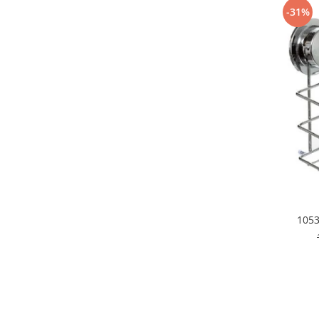
Cutite si tocatoare
-31%
Instrumente de masurare si
amestecare
Ustensile de bucatarie
Accesorii pentru servit
Baie
Accesorii pentru baie
Accesorii pentru chiuveta
Accesorii pentru dus
Accesorii pentru toaleta
Bare si carlige pentru prosoape
Cos rufe
Polite baie
Uscatoare rufe
Boluri
Bucatarie
Burete bucatarie