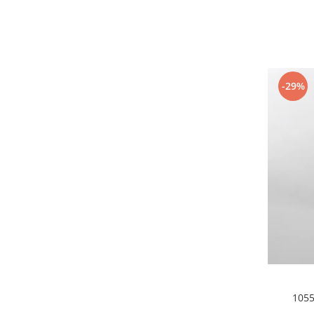
Tavi
Vase de gatit
Electrocasnice Mari
Aparate frigorifice
-29%
Combine frigorifice
Frigider 2 usi
Congelator
Aragaz
Electric
Mixt
Pe gaze
Masina de spalat
Masina de spalat + uscator
Masina de spalat rufe
Masina de spalat vase
Uscator de rufe