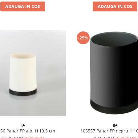
ADAUGA IN COS
ADAUGA IN COS
-29%
JJA
JJA
105556 Pahar PP alb, H 10.3 cm
105557 Pahar PP negru H 