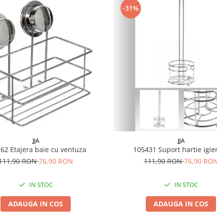
-31%
JJA
JJA
105362 Etajera baie cu ventuza
105431 Suport hartie igi
111,90 RON
76,90 RON
111,90 RON
76,90 RO
IN STOC
IN STOC
ADAUGA IN COS
ADAUGA IN COS