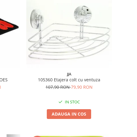
JJA
SHOES
105360 Etajera colt cu ventuza
N
107,90 RON
79,90 RON
IN STOC
ADAUGA IN COS