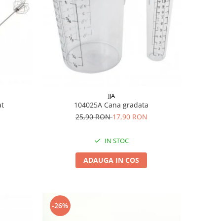
JJA
at
104025A Cana gradata
25,90 RON
17,90 RON
IN STOC
ADAUGA IN COS
-26%