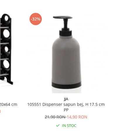
-32%
JJA
65x20x64 cm
105551 Dispenser sapun bej, H 17.5 cm
PP
N
21,90 RON
14,90 RON
IN STOC