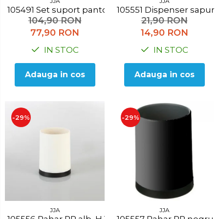
JJA
JJA
105491 Set suport pantofi, 65x20x64 cm
105551 Dispenser sap
104,90 RON
21,90 RON
77,90 RON
14,90 RON
IN STOC
IN STOC
Adauga in cos
Adauga in cos
-29%
-29%
JJA
JJA