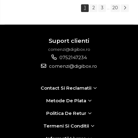
1
2
3
20
...
Suport clienti
comenzi@digibox.ro
0752147234
comenzi@digibox.ro
Contact Si Reclamatii
Metode De Plata
Politica De Retur
Termeni Si Conditii