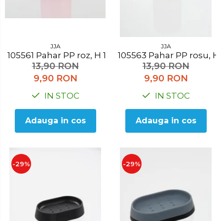
JJA
JJA
105561 Pahar PP roz, H 10.3 cm
105563 Pahar PP rosu,
13,90 RON
13,90 RON
9,90 RON
9,90 RON
IN STOC
IN STOC
Adauga in cos
Adauga in cos
-29%
-29%