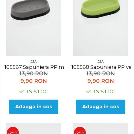
JJA
JJA
105567 Sapuniera PP maro
105568 Sapuniera PP v
13,90 RON
13,90 RON
9,90 RON
9,90 RON
IN STOC
IN STOC
Adauga in cos
Adauga in cos
-29%
-29%