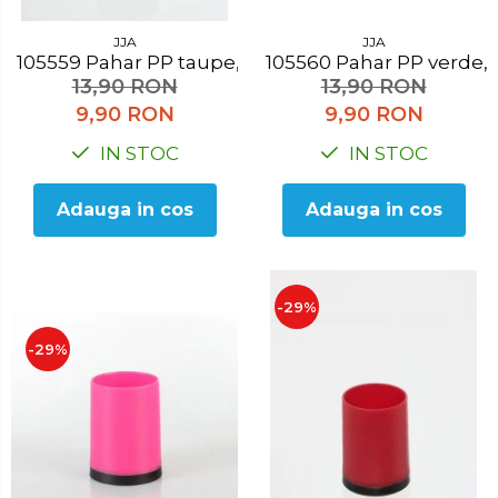
JJA
JJA
105559 Pahar PP taupe, H 10.3 cm
105560 Pahar PP verde
13,90 RON
13,90 RON
9,90 RON
9,90 RON
IN STOC
IN STOC
Adauga in cos
Adauga in cos
-29%
-29%