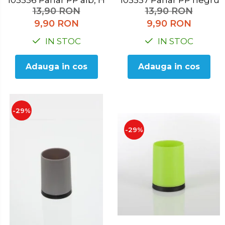
105556 Pahar PP alb, H 10.3 cm
105557 Pahar PP negr
13,90 RON
13,90 RON
9,90 RON
9,90 RON
IN STOC
IN STOC
Adauga in cos
Adauga in cos
-29%
-29%