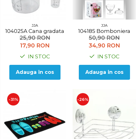
Accesorii pentru toaleta
Bare si carlige pentru prosoape
Cos rufe
JJA
JJA
Polite baie
104025A Cana gradata
104185 Bomboniera
Uscatoare rufe
25,90 RON
50,90 RON
17,90 RON
34,90 RON
Boluri
IN STOC
IN STOC
Bucatarie
Burete bucatarie
Adauga in cos
Adauga in cos
Cafea si ceai
Decoratiuni
-31%
-26%
Decoratiuni perete
Depozitare
Carlige si agatatoare
Cutii si cosuri pentru depozitare