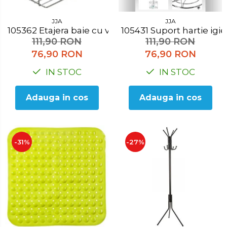
JJA
JJA
105362 Etajera baie cu ventuza
105431 Suport hartie ig
111,90 RON
111,90 RON
76,90 RON
76,90 RON
IN STOC
IN STOC
Adauga in cos
Adauga in cos
-31%
-27%