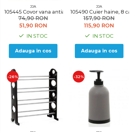
JJA
JJA
105445 Covor vana antialunecare verde
105490 Cuier haine, 8 ca
74,90 RON
157,90 RON
51,90 RON
115,90 RON
IN STOC
IN STOC
Adauga in cos
Adauga in cos
-26%
-32%