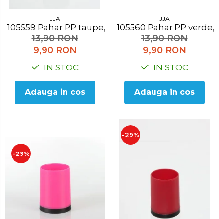
JJA
JJA
105559 Pahar PP taupe, H 10.3 cm
105560 Pahar PP verde
13,90 RON
13,90 RON
9,90 RON
9,90 RON
IN STOC
IN STOC
Adauga in cos
Adauga in cos
-29%
-29%