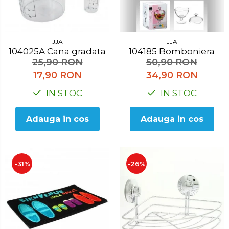
Accesorii pentru toaleta
Bare si carlige pentru prosoape
Cos rufe
JJA
JJA
Polite baie
104025A Cana gradata
104185 Bomboniera
Uscatoare rufe
25,90 RON
50,90 RON
17,90 RON
34,90 RON
Boluri
IN STOC
IN STOC
Bucatarie
Burete bucatarie
Adauga in cos
Adauga in cos
Cafea si ceai
Decoratiuni
-31%
-26%
Decoratiuni perete
Depozitare
Carlige si agatatoare
Cutii si cosuri pentru depozitare