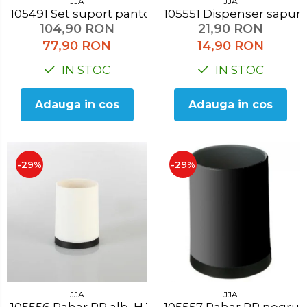
JJA
JJA
105491 Set suport pantofi, 65x20x64 cm
105551 Dispenser sap
104,90 RON
21,90 RON
77,90 RON
14,90 RON
IN STOC
IN STOC
Adauga in cos
Adauga in cos
-29%
-29%
JJA
JJA