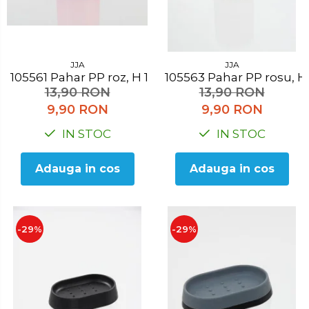
JJA
JJA
105561 Pahar PP roz, H 10.3 cm
105563 Pahar PP rosu,
13,90 RON
13,90 RON
9,90 RON
9,90 RON
IN STOC
IN STOC
Adauga in cos
Adauga in cos
-29%
-29%