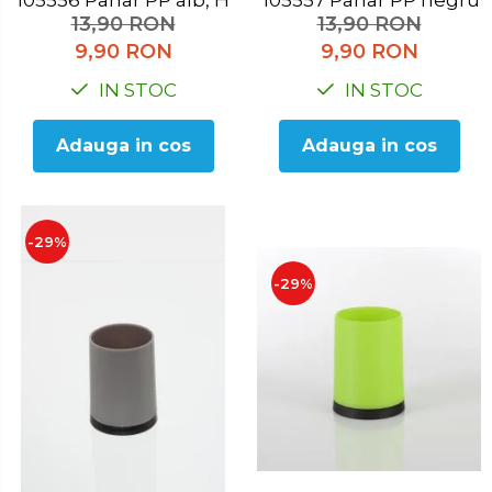
105556 Pahar PP alb, H 10.3 cm
105557 Pahar PP negr
13,90 RON
13,90 RON
9,90 RON
9,90 RON
IN STOC
IN STOC
Adauga in cos
Adauga in cos
-29%
-29%