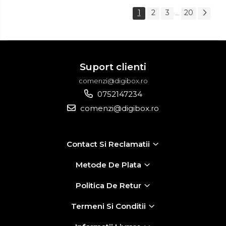
1
2
3
20
...
Suport clienti
comenzi@digibox.ro
0752147234
comenzi@digibox.ro
Contact Si Reclamatii
Metode De Plata
Politica De Retur
Termeni Si Conditii