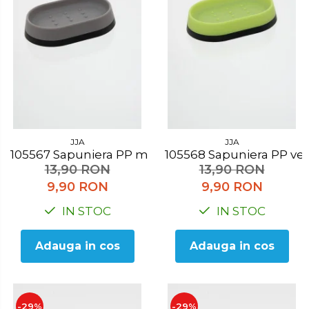
JJA
JJA
105567 Sapuniera PP maro
105568 Sapuniera PP v
13,90 RON
13,90 RON
9,90 RON
9,90 RON
IN STOC
IN STOC
Adauga in cos
Adauga in cos
-29%
-29%