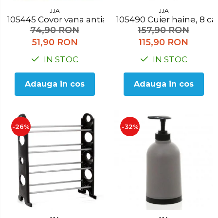
JJA
JJA
105445 Covor vana antialunecare verde
105490 Cuier haine, 8 ca
74,90 RON
157,90 RON
51,90 RON
115,90 RON
IN STOC
IN STOC
Adauga in cos
Adauga in cos
-26%
-32%