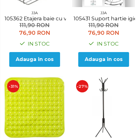
JJA
JJA
105362 Etajera baie cu ventuza
105431 Suport hartie ig
111,90 RON
111,90 RON
76,90 RON
76,90 RON
IN STOC
IN STOC
Adauga in cos
Adauga in cos
-31%
-27%