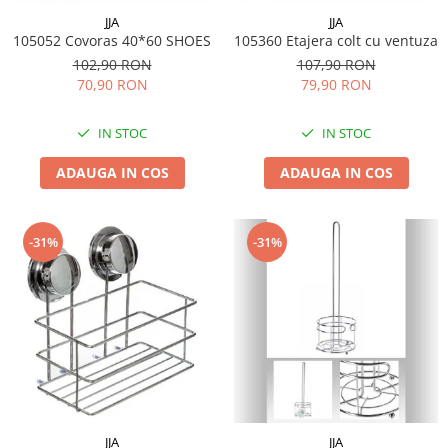
Menaj
JJA
JJA
Mop
105052 Covoras 40*60 SHOES
105360 Etajera colt cu ventuza
102,90 RON
107,90 RON
Pahare si cani
70,90 RON
79,90 RON
Suport farfurii
Suport vesela
IN STOC
IN STOC
Tacamuri
ADAUGA IN COS
ADAUGA IN COS
Tavi
Vase de gatit
-31%
-31%
JJA
JJA