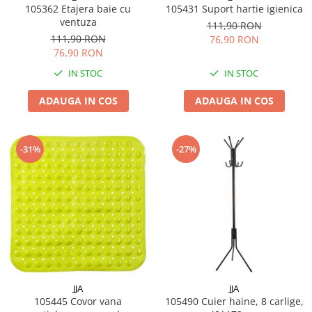
105362 Etajera baie cu
105431 Suport hartie igienica
ventuza
111,90 RON
111,90 RON
76,90 RON
76,90 RON
IN STOC
IN STOC
ADAUGA IN COS
ADAUGA IN COS
-31%
-27%
JJA
JJA
105445 Covor vana
105490 Cuier haine, 8 carlige,