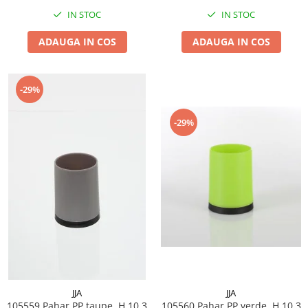
IN STOC
IN STOC
ADAUGA IN COS
ADAUGA IN COS
-29%
-29%
JJA
JJA
105559 Pahar PP taupe, H 10.3
105560 Pahar PP verde, H 10.3