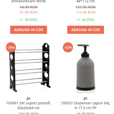
antialunecare verde
48*172 cm
74,90 RON
157,90 RON
51,90 RON
115,90 RON
IN STOC
IN STOC
ADAUGA IN COS
ADAUGA IN COS
-26%
-32%
JJA
JJA
105491 Set suport pantofi,
105551 Dispenser sapun bej,
65x20x64 cm
H 17.5 cm PP
104,90 RON
21,90 RON