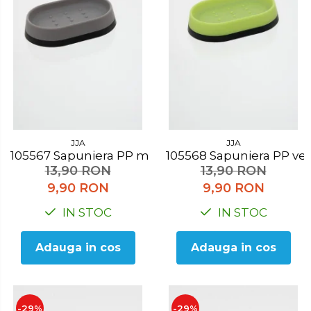
JJA
JJA
105567 Sapuniera PP maro
105568 Sapuniera PP v
13,90 RON
13,90 RON
9,90 RON
9,90 RON
IN STOC
IN STOC
Adauga in cos
Adauga in cos
-29%
-29%