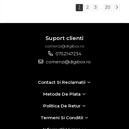
1
2
3
20
...
Suport clienti
comenzi@digibox.ro
0752147234
comenzi@digibox.ro
Contact Si Reclamatii
Metode De Plata
Politica De Retur
Termeni Si Conditii