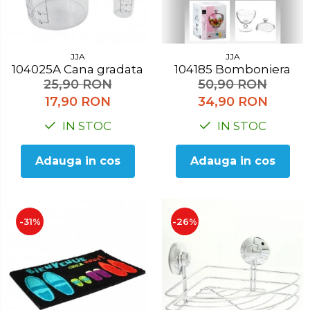
Accesorii pentru toaleta
Bare si carlige pentru prosoape
Cos rufe
JJA
JJA
Polite baie
104025A Cana gradata
104185 Bomboniera
Uscatoare rufe
25,90 RON
50,90 RON
17,90 RON
34,90 RON
Boluri
IN STOC
IN STOC
Bucatarie
Burete bucatarie
Adauga in cos
Adauga in cos
Cafea si ceai
Decoratiuni
-31%
-26%
Decoratiuni perete
Depozitare
Carlige si agatatoare
Cutii si cosuri pentru depozitare