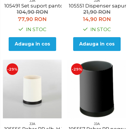
JJA
JJA
105491 Set suport pantofi, 65x20x64 cm
105551 Dispenser sap
104,90 RON
21,90 RON
77,90 RON
14,90 RON
IN STOC
IN STOC
Adauga in cos
Adauga in cos
-29%
-29%
JJA
JJA