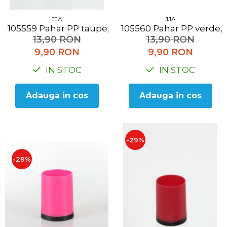
JJA
JJA
105559 Pahar PP taupe, H 10.3 cm
105560 Pahar PP verde
13,90 RON
13,90 RON
9,90 RON
9,90 RON
IN STOC
IN STOC
Adauga in cos
Adauga in cos
-29%
-29%