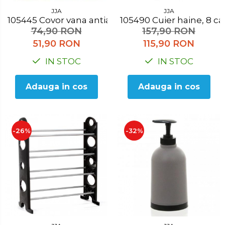
JJA
JJA
105445 Covor vana antialunecare verde
105490 Cuier haine, 8 ca
74,90 RON
157,90 RON
51,90 RON
115,90 RON
IN STOC
IN STOC
Adauga in cos
Adauga in cos
-26%
-32%