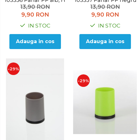
105556 Pahar PP alb, H 10.3 cm
105557 Pahar PP negr
13,90 RON
13,90 RON
9,90 RON
9,90 RON
IN STOC
IN STOC
Adauga in cos
Adauga in cos
-29%
-29%