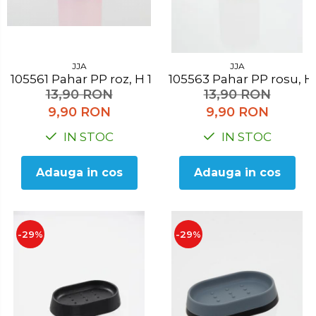
JJA
JJA
105561 Pahar PP roz, H 10.3 cm
105563 Pahar PP rosu,
13,90 RON
13,90 RON
9,90 RON
9,90 RON
IN STOC
IN STOC
Adauga in cos
Adauga in cos
-29%
-29%