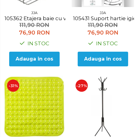
JJA
JJA
105362 Etajera baie cu ventuza
105431 Suport hartie ig
111,90 RON
111,90 RON
76,90 RON
76,90 RON
IN STOC
IN STOC
Adauga in cos
Adauga in cos
-31%
-27%