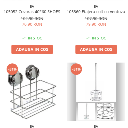
Menaj
JJA
JJA
Mop
105052 Covoras 40*60 SHOES
105360 Etajera colt cu ventuza
102,90 RON
107,90 RON
Pahare si cani
70,90 RON
79,90 RON
Suport farfurii
Suport vesela
IN STOC
IN STOC
Tacamuri
ADAUGA IN COS
ADAUGA IN COS
Tavi
Vase de gatit
-31%
-31%
JJA
JJA