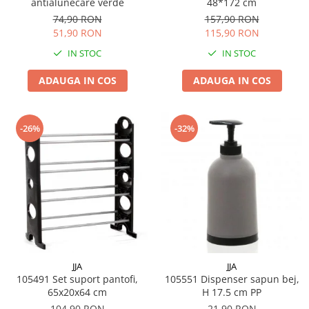
antialunecare verde
48*172 cm
74,90 RON
157,90 RON
51,90 RON
115,90 RON
IN STOC
IN STOC
ADAUGA IN COS
ADAUGA IN COS
-26%
-32%
JJA
JJA
105491 Set suport pantofi,
105551 Dispenser sapun bej,
65x20x64 cm
H 17.5 cm PP
104,90 RON
21,90 RON