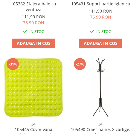
105362 Etajera baie cu
105431 Suport hartie igienica
ventuza
111,90 RON
111,90 RON
76,90 RON
76,90 RON
IN STOC
IN STOC
ADAUGA IN COS
ADAUGA IN COS
-31%
-27%
JJA
JJA
105445 Covor vana
105490 Cuier haine, 8 carlige,