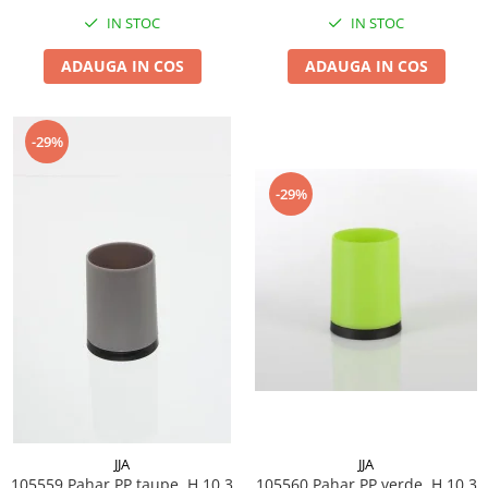
IN STOC
IN STOC
ADAUGA IN COS
ADAUGA IN COS
-29%
-29%
JJA
JJA
105559 Pahar PP taupe, H 10.3
105560 Pahar PP verde, H 10.3