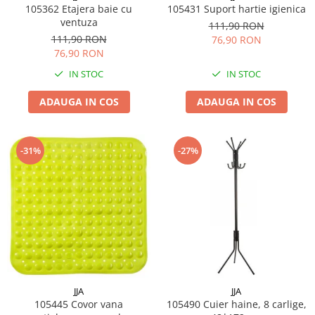
105362 Etajera baie cu
105431 Suport hartie igienica
Cafea si ceai
ventuza
111,90 RON
Decoratiuni
111,90 RON
76,90 RON
76,90 RON
Decoratiuni perete
IN STOC
IN STOC
Depozitare
Carlige si agatatoare
ADAUGA IN COS
ADAUGA IN COS
Cutii si cosuri pentru depozitare
Organizatoare mici
-31%
-27%
Organizatoare pentru haine
Suport umerase
Menaj
Menaj
Mop
Pahare si cani
Suport farfurii
Suport vesela
JJA
JJA
105445 Covor vana
105490 Cuier haine, 8 carlige,
Tacamuri