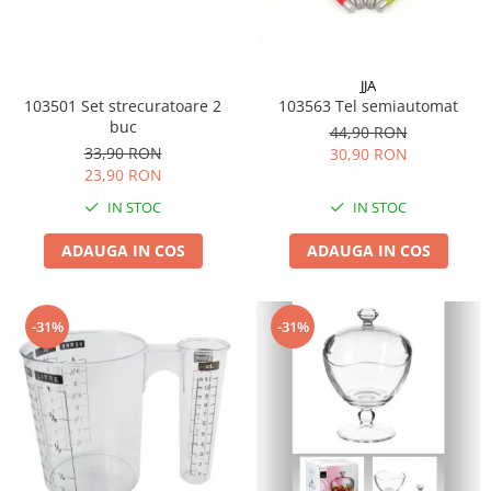
Dispozitive intare
Mouse
JJA
Tastatura
103501 Set strecuratoare 2
103563 Tel semiautomat
Spray curatare
buc
44,90 RON
Produse Incorporabile
33,90 RON
30,90 RON
23,90 RON
Plita incorporabila gaz
IN STOC
IN STOC
Cuptor incorporabil electric
Masina de spalat vase
ADAUGA IN COS
ADAUGA IN COS
incorporabila
Retelistica
-31%
-31%
Cabluri
Cablu de legatura
Casa si bucatarie
Accesorii chiuveta
Accesorii decoratiuni
Accesorii decorative