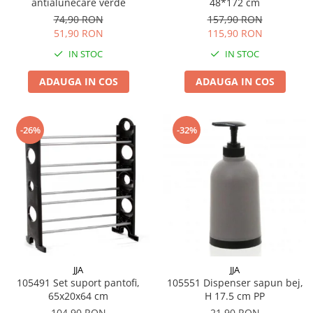
antialunecare verde
48*172 cm
74,90 RON
157,90 RON
Tavi
51,90 RON
115,90 RON
Vase de gatit
IN STOC
IN STOC
Electrocasnice Mari
Aparate frigorifice
ADAUGA IN COS
ADAUGA IN COS
Combine frigorifice
Frigider 2 usi
-26%
-32%
Congelator
Aragaz
Electric
Mixt
Pe gaze
Masina de spalat
Masina de spalat + uscator
JJA
JJA
Masina de spalat rufe
105491 Set suport pantofi,
105551 Dispenser sapun bej,
Masina de spalat vase
65x20x64 cm
H 17.5 cm PP
Uscator de rufe
104,90 RON
21,90 RON