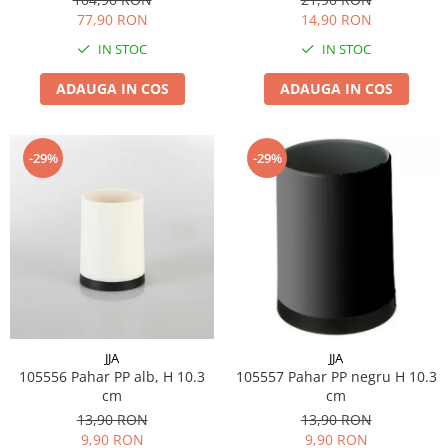
77,90 RON
14,90 RON
Electrocasnice Bucatarie
Aparat vidat
IN STOC
IN STOC
Aspiratoare
ADAUGA IN COS
ADAUGA IN COS
Blendere
Cafetiere
-29%
-29%
Cantar bucatarie
Cuptor electric
Cuptor microunde
Decalcificator
Espresoare
Fier de calcat
Friteuze
JJA
JJA
105556 Pahar PP alb, H 10.3
105557 Pahar PP negru H 10.3
Masina de tocat
cm
cm
Masini de paine
13,90 RON
13,90 RON
9,90 RON
9,90 RON