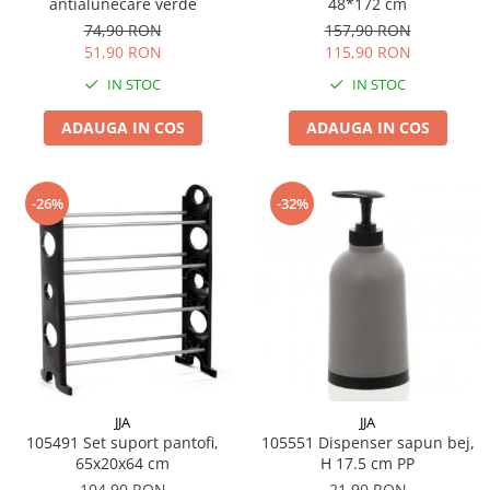
antialunecare verde
48*172 cm
74,90 RON
157,90 RON
51,90 RON
115,90 RON
IN STOC
IN STOC
ADAUGA IN COS
ADAUGA IN COS
-26%
-32%
JJA
JJA
105491 Set suport pantofi,
105551 Dispenser sapun bej,
65x20x64 cm
H 17.5 cm PP
104,90 RON
21,90 RON