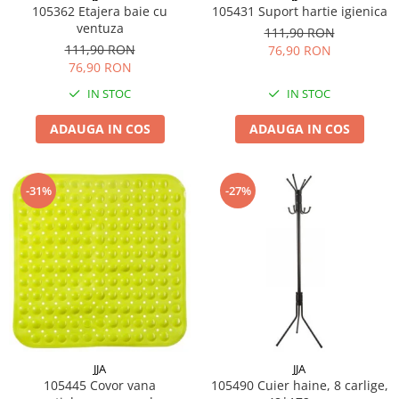
105362 Etajera baie cu
105431 Suport hartie igienica
ventuza
111,90 RON
111,90 RON
76,90 RON
76,90 RON
IN STOC
IN STOC
ADAUGA IN COS
ADAUGA IN COS
-31%
-27%
JJA
JJA
105445 Covor vana
105490 Cuier haine, 8 carlige,