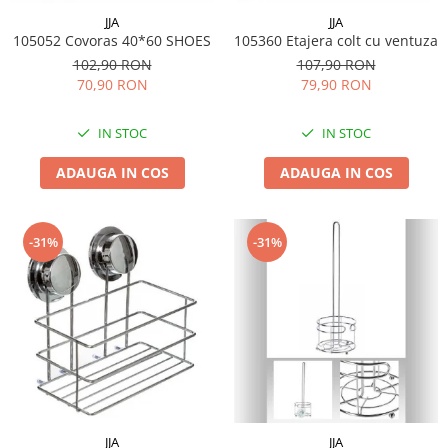
Menaj
JJA
JJA
Mop
105052 Covoras 40*60 SHOES
105360 Etajera colt cu ventuza
102,90 RON
107,90 RON
Pahare si cani
70,90 RON
79,90 RON
Suport farfurii
Suport vesela
IN STOC
IN STOC
Tacamuri
ADAUGA IN COS
ADAUGA IN COS
Tavi
Vase de gatit
-31%
-31%
JJA
JJA