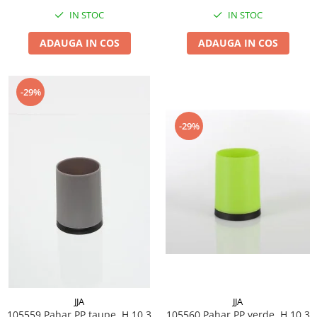
IN STOC
IN STOC
ADAUGA IN COS
ADAUGA IN COS
-29%
-29%
JJA
JJA
105559 Pahar PP taupe, H 10.3
105560 Pahar PP verde, H 10.3