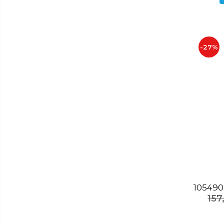
Depozitare
Carlige si agatatoare
Cutii si cosuri pentru depozitare
Organizatoare mici
-27%
Organizatoare pentru haine
Suport umerase
Menaj
Menaj
Mop
Pahare si cani
Suport farfurii
Suport vesela
Tacamuri
105490 
Tavi
15
Vase de gatit
Aparate frigorifice
Bricolaj