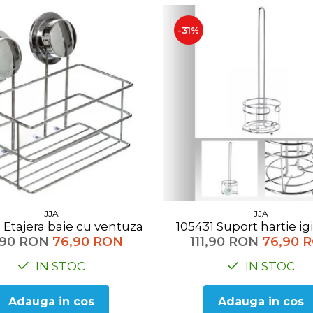
-31%
JJA
JJA
105362 Etajera baie cu ventuza
105431 Suport hartie 
1,90 RON
76,90 RON
111,90 RON
76,90 
IN STOC
IN STOC
Adauga in cos
Adauga in cos