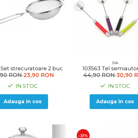
JJA
 Set strecuratoare 2 buc
103563 Tel semiau
,90 RON
23,90 RON
44,90 RON
30,90 
IN STOC
IN STOC
Adauga in cos
Adauga in cos
-31%