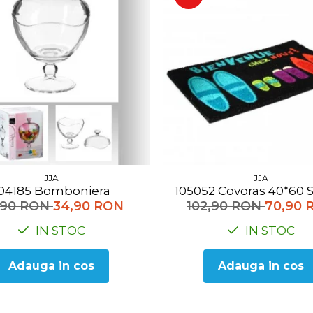
JJA
JJA
104185 Bomboniera
105052 Covoras 40*6
,90 RON
34,90 RON
102,90 RON
70,90 
IN STOC
IN STOC
Adauga in cos
Adauga in cos