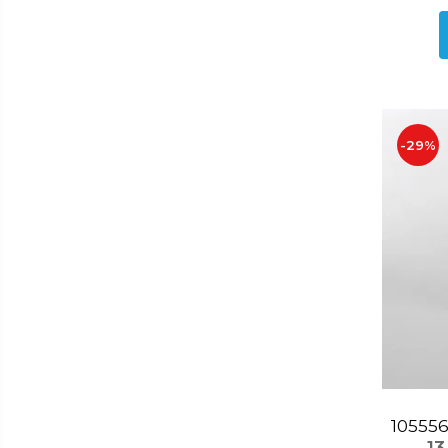
si
Combine frigorifice
gradina
Frigider 2 usi
Congelator
Aragaz
Electric
-29%
Mixt
Pe gaze
Masina de spalat
Masina de spalat + uscator
Masina de spalat rufe
Masina de spalat vase
Uscator de rufe
Aparat vidat
Aspiratoare
Blendere
Cafetiere