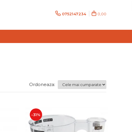
0752147234
0,00
Ordoneaza:
-31%