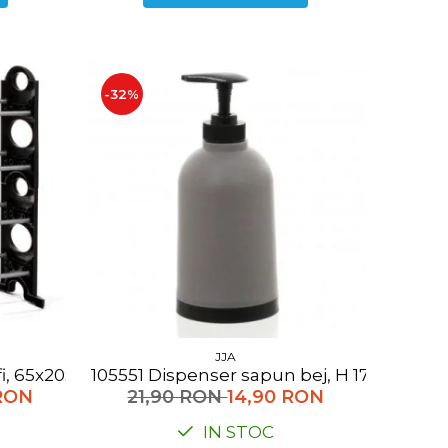
-32%
JJA
ntofi, 65x20x64 cm
105551 Dispenser sapun bej, H 17.5 cm PP
RON
21,90 RON
14,90 RON
IN STOC