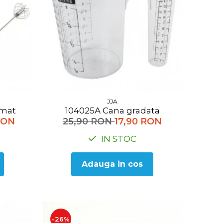
JJA
tomat
104025A Cana gradata
RON
25,90 RON
17,90 RON
IN STOC
Adauga in cos
-26%