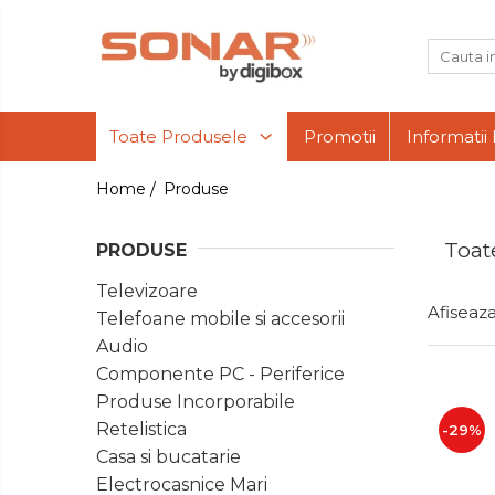
Toate Produsele
Televizoare
Toate Produsele
Promotii
Informatii 
LED TV
Telefoane
mobile si
Home /
Produse
accesorii
Accesorii telefoane
Audio
Componente
Folie de protectie
Toat
PRODUSE
PC -
Husa
Periferice
Produse
Televizoare
Incarcatoare
Incorporabile
Afiseaza
Telefoane mobile si accesorii
Suport auto
Retelistica
Audio
Boxe Portabile
Casa si
Componente PC - Periferice
bucatarie
Casti Audio
Produse Incorporabile
Electrocasnice
Radio Ceas
Retelistica
-29%
Mari
Dispozitive intare
Casa si bucatarie
Electrocasnice
Bucatarie
Electrocasnice Mari
Mouse