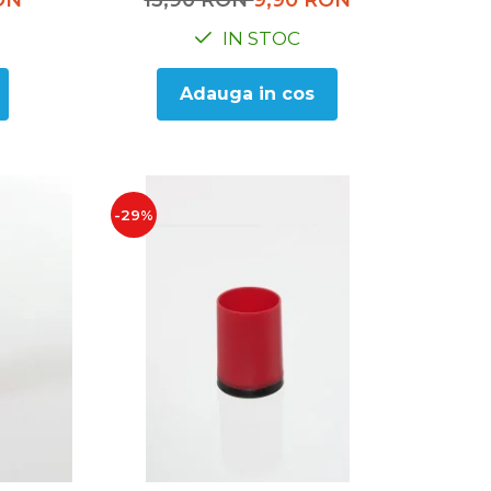
ON
13,90 RON
9,90 RON
IN STOC
Adauga in cos
-29%