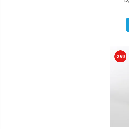
1
Cantar bucatarie
Cuptor electric
Cuptor microunde
Decalcificator
Espresoare
Fier de calcat
-29%
Friteuze
Masina de tocat
Masini de paine
Mixer
Mixer vertical
Plita electrica
Plita gaz
Sandwich maker