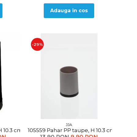
Adauga in cos
-29%
JJA
u H 10.3 cm
105559 Pahar PP taupe, H 10.3 cm