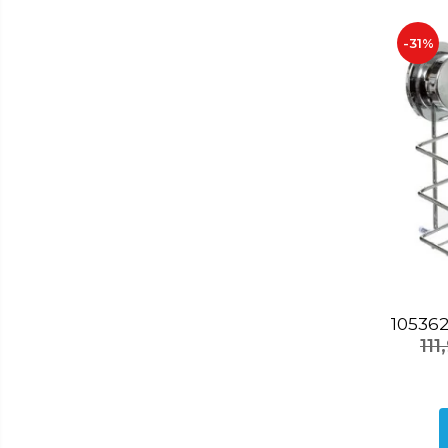
Baie
-31%
Accesorii pentru baie
Accesorii pentru chiuveta
Accesorii pentru dus
Accesorii pentru toaleta
Bare si carlige pentru prosoape
Cos rufe
Polite baie
Uscatoare rufe
Boluri
Bucatarie
Burete bucatarie
11
Cafea si ceai
Decoratiuni
Decoratiuni perete