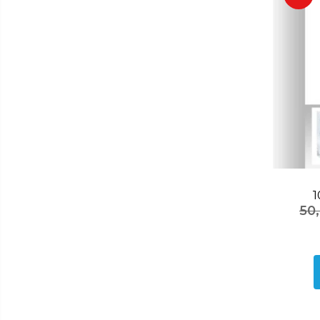
Lumanari
Oglinzi
Potpourri
Rame foto
Suporturi pentru lumanari
Tablouri inramate
Vaze si boluri
Accesorii pentru gatit
Accesorii pentru cuptor
Borcane si sticle
Caserole pentru alimente
50
Cutii depozitare metal
Cutite si tocatoare
Instrumente de masurare si
amestecare
Ustensile de bucatarie
Accesorii pentru servit