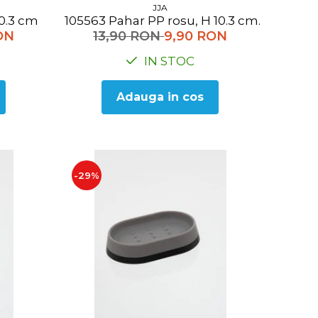
JJA
H 10.3 cm
105563 Pahar PP rosu, H 10.3 cm.
ON
13,90 RON
9,90 RON
IN STOC
Adauga in cos
-29%