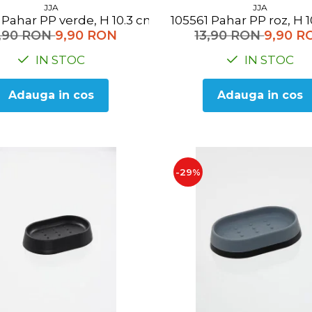
JJA
JJA
105560 Pahar PP verde, H 10.3 cm
105561 Pahar PP roz, 
3,90 RON
9,90 RON
13,90 RON
9,90 R
IN STOC
IN STOC
Adauga in cos
Adauga in cos
-29%