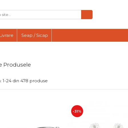
Livrare
Seap / Sicap
e Produsele
:
1-
24
din
478
produse
-31%