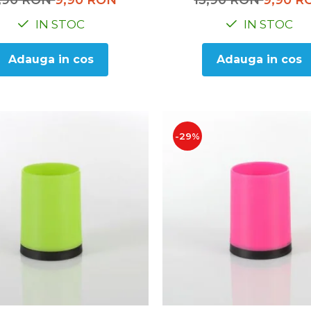
3,90 RON
9,90 RON
13,90 RON
9,90 R
IN STOC
IN STOC
Adauga in cos
Adauga in cos
-29%