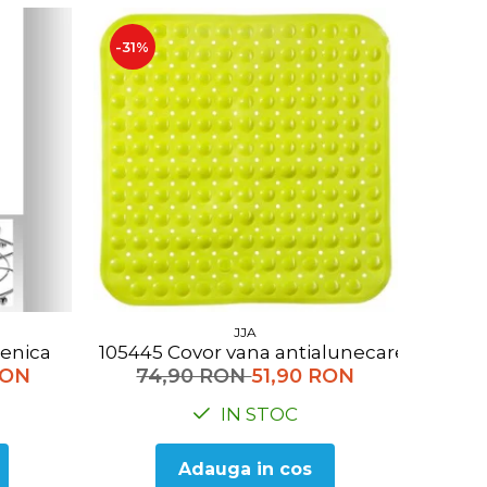
-31%
JJA
igienica
105445 Covor vana antialunecare verde
RON
74,90 RON
51,90 RON
IN STOC
Adauga in cos