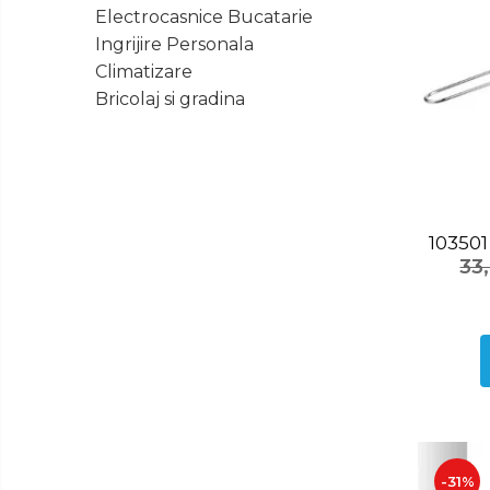
Ingrijire
Electrocasnice Bucatarie
Tastatura
Personala
Ingrijire Personala
Spray curatare
Climatizare
Plita incorporabila gaz
Bricolaj si gradina
Cuptor incorporabil electric
Masina de spalat vase
incorporabila
Cabluri
Climatizare
103501
Cablu de legatura
33
Accesorii chiuveta
Accesorii decoratiuni
Accesorii decorative
Ceasuri
Cosuri decor
cutie bijuteriie
Difuzor arome
-31%