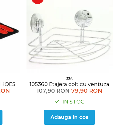
JJA
0 SHOES
105360 Etajera colt cu ventuza
RON
107,90 RON
79,90 RON
IN STOC
Adauga in cos