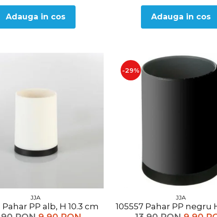
Adauga in cos
Adauga in cos
-29%
JJA
JJA
105556 Pahar PP alb, H 10.3 cm
105557 Pahar PP negr