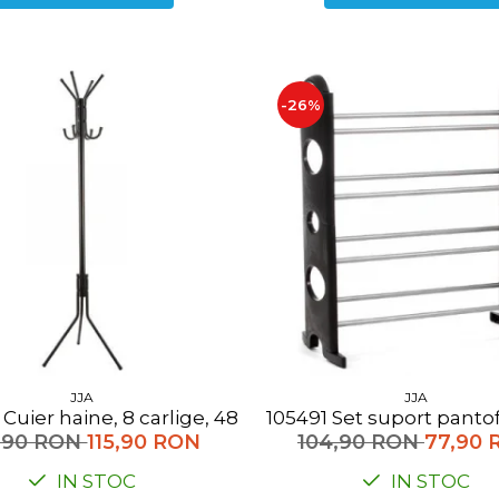
-26%
JJA
JJA
Cuier haine, 8 carlige, 48*172 cm
105491 Set suport pa
7,90 RON
115,90 RON
104,90 RON
77,90 
IN STOC
IN STOC