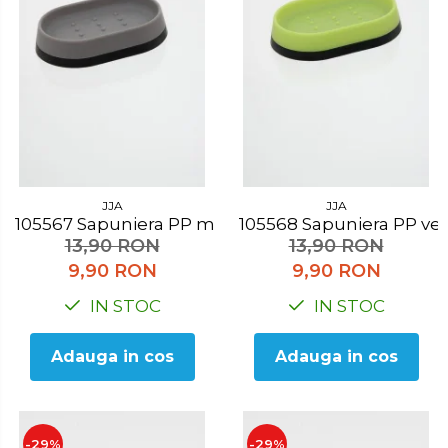
JJA
JJA
105567 Sapuniera PP maro
105568 Sapuniera PP v
13,90 RON
13,90 RON
9,90 RON
9,90 RON
IN STOC
IN STOC
Adauga in cos
Adauga in cos
-29%
-29%