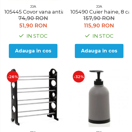
JJA
JJA
105445 Covor vana antialunecare verde
105490 Cuier haine, 8 ca
74,90 RON
157,90 RON
51,90 RON
115,90 RON
IN STOC
IN STOC
Adauga in cos
Adauga in cos
-26%
-32%