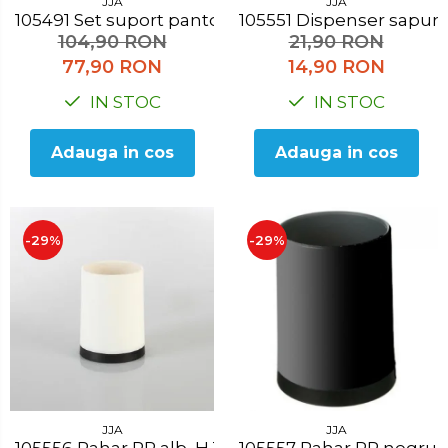
JJA
JJA
105491 Set suport pantofi, 65x20x64 cm
105551 Dispenser sap
104,90 RON
21,90 RON
77,90 RON
14,90 RON
IN STOC
IN STOC
Adauga in cos
Adauga in cos
-29%
-29%
JJA
JJA