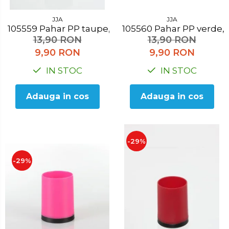
JJA
JJA
105559 Pahar PP taupe, H 10.3 cm
105560 Pahar PP verde
13,90 RON
13,90 RON
9,90 RON
9,90 RON
IN STOC
IN STOC
Adauga in cos
Adauga in cos
-29%
-29%