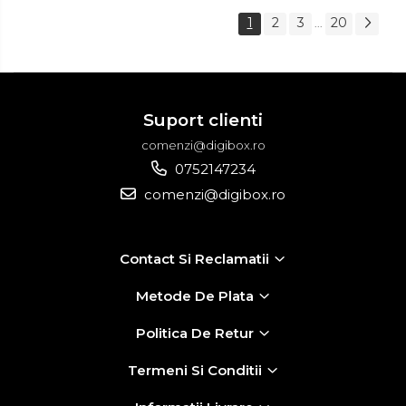
1
2
3
20
...
Suport clienti
comenzi@digibox.ro
0752147234
comenzi@digibox.ro
Contact Si Reclamatii
Metode De Plata
Politica De Retur
Termeni Si Conditii