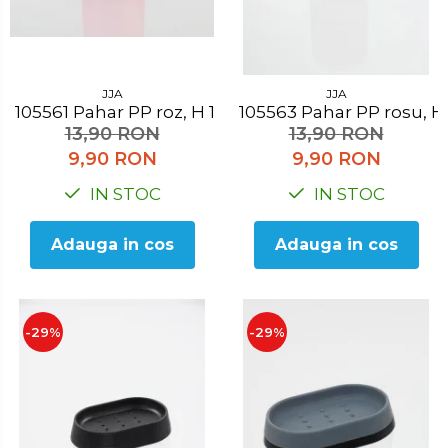
JJA
JJA
105561 Pahar PP roz, H 10.3 cm
105563 Pahar PP rosu,
13,90 RON
13,90 RON
9,90 RON
9,90 RON
IN STOC
IN STOC
Adauga in cos
Adauga in cos
-29%
-29%