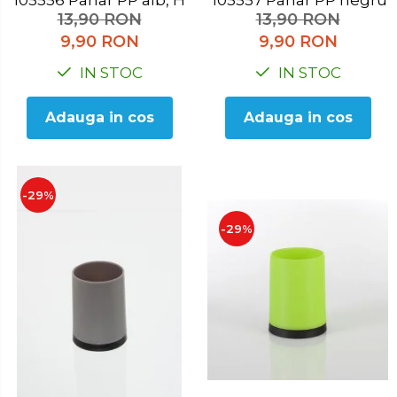
105556 Pahar PP alb, H 10.3 cm
105557 Pahar PP negr
13,90 RON
13,90 RON
9,90 RON
9,90 RON
IN STOC
IN STOC
Adauga in cos
Adauga in cos
-29%
-29%