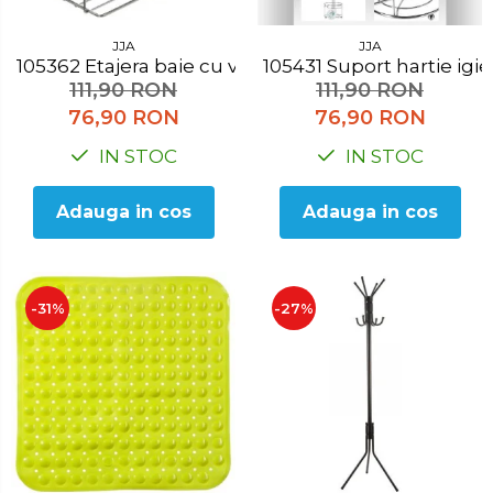
JJA
JJA
105362 Etajera baie cu ventuza
105431 Suport hartie ig
111,90 RON
111,90 RON
76,90 RON
76,90 RON
IN STOC
IN STOC
Adauga in cos
Adauga in cos
-31%
-27%