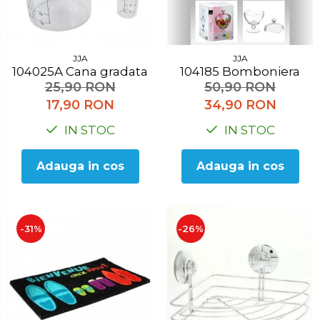
Accesorii pentru toaleta
Bare si carlige pentru prosoape
Cos rufe
JJA
JJA
Polite baie
104025A Cana gradata
104185 Bomboniera
Uscatoare rufe
25,90 RON
50,90 RON
17,90 RON
34,90 RON
Boluri
IN STOC
IN STOC
Bucatarie
Burete bucatarie
Adauga in cos
Adauga in cos
Cafea si ceai
Decoratiuni
-31%
-26%
Decoratiuni perete
Depozitare
Carlige si agatatoare
Cutii si cosuri pentru depozitare