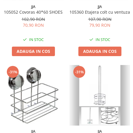
Menaj
JJA
JJA
Mop
105052 Covoras 40*60 SHOES
105360 Etajera colt cu ventuza
102,90 RON
107,90 RON
Pahare si cani
70,90 RON
79,90 RON
Suport farfurii
Suport vesela
IN STOC
IN STOC
Tacamuri
ADAUGA IN COS
ADAUGA IN COS
Tavi
Vase de gatit
-31%
-31%
JJA
JJA