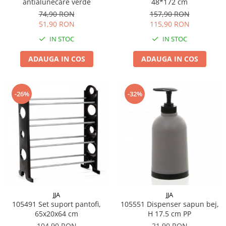
antialunecare verde
48*172 cm
74,90 RON
157,90 RON
51,90 RON
115,90 RON
IN STOC
IN STOC
ADAUGA IN COS
ADAUGA IN COS
-26%
-32%
JJA
JJA
105491 Set suport pantofi,
105551 Dispenser sapun bej,
65x20x64 cm
H 17.5 cm PP
104,90 RON
21,90 RON