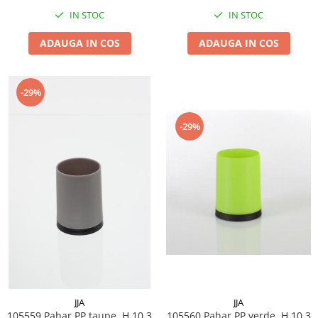
IN STOC
IN STOC
ADAUGA IN COS
ADAUGA IN COS
-29%
-29%
JJA
JJA
105559 Pahar PP taupe, H 10.3
105560 Pahar PP verde, H 10.3