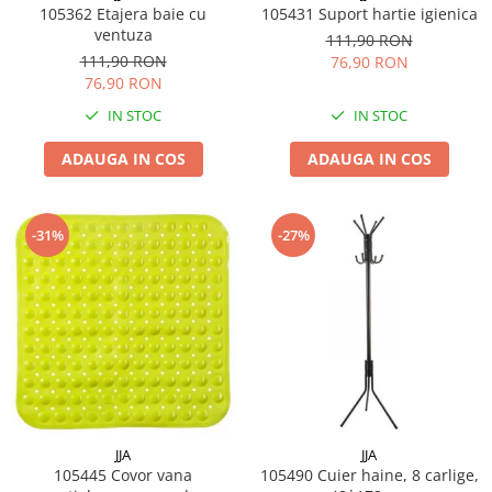
105362 Etajera baie cu
105431 Suport hartie igienica
ventuza
111,90 RON
111,90 RON
76,90 RON
76,90 RON
IN STOC
IN STOC
ADAUGA IN COS
ADAUGA IN COS
-31%
-27%
JJA
JJA
105445 Covor vana
105490 Cuier haine, 8 carlige,