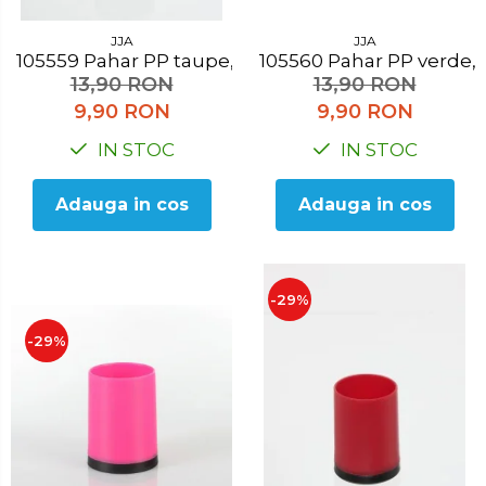
JJA
JJA
105559 Pahar PP taupe, H 10.3 cm
105560 Pahar PP verde
13,90 RON
13,90 RON
9,90 RON
9,90 RON
IN STOC
IN STOC
Adauga in cos
Adauga in cos
-29%
-29%