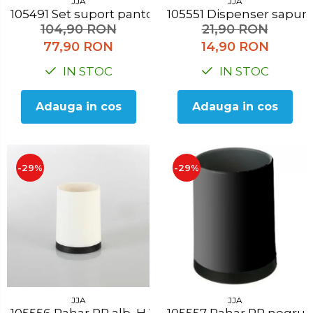
JJA
JJA
105491 Set suport pantofi, 65x20x64 cm
105551 Dispenser sap
104,90 RON
21,90 RON
77,90 RON
14,90 RON
IN STOC
IN STOC
Adauga in cos
Adauga in cos
-29%
-29%
JJA
JJA