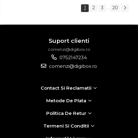
1
2
3
20
...
Suport clienti
comenzi@digibox.ro
0752147234
comenzi@digibox.ro
Contact Si Reclamatii
Metode De Plata
Politica De Retur
Termeni Si Conditii