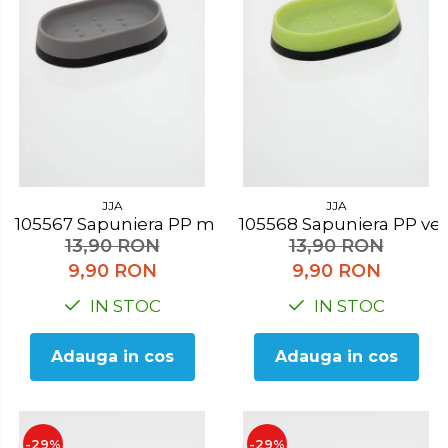
JJA
JJA
105567 Sapuniera PP maro
105568 Sapuniera PP v
13,90 RON
13,90 RON
9,90 RON
9,90 RON
IN STOC
IN STOC
Adauga in cos
Adauga in cos
-29%
-29%