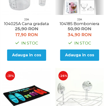
Accesorii pentru toaleta
Bare si carlige pentru prosoape
Cos rufe
JJA
JJA
Polite baie
104025A Cana gradata
104185 Bomboniera
Uscatoare rufe
25,90 RON
50,90 RON
17,90 RON
34,90 RON
Boluri
IN STOC
IN STOC
Bucatarie
Burete bucatarie
Adauga in cos
Adauga in cos
Cafea si ceai
Decoratiuni
-31%
-26%
Decoratiuni perete
Depozitare
Carlige si agatatoare
Cutii si cosuri pentru depozitare