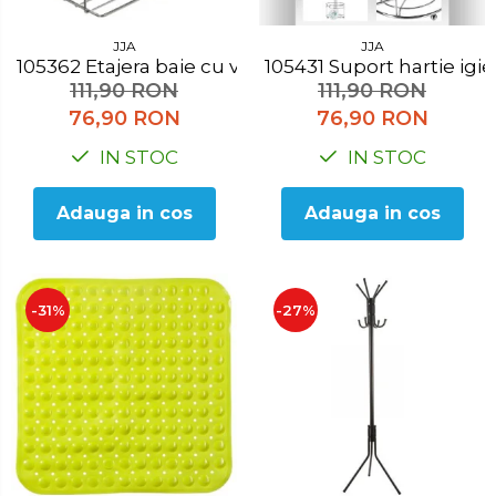
JJA
JJA
105362 Etajera baie cu ventuza
105431 Suport hartie ig
111,90 RON
111,90 RON
76,90 RON
76,90 RON
IN STOC
IN STOC
Adauga in cos
Adauga in cos
-31%
-27%