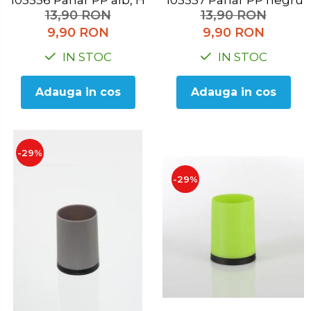
105556 Pahar PP alb, H 10.3 cm
105557 Pahar PP negr
13,90 RON
13,90 RON
9,90 RON
9,90 RON
IN STOC
IN STOC
Adauga in cos
Adauga in cos
-29%
-29%