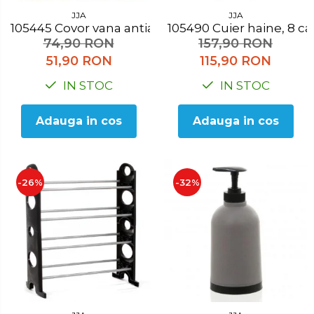
JJA
JJA
105445 Covor vana antialunecare verde
105490 Cuier haine, 8 ca
74,90 RON
157,90 RON
51,90 RON
115,90 RON
IN STOC
IN STOC
Adauga in cos
Adauga in cos
-26%
-32%