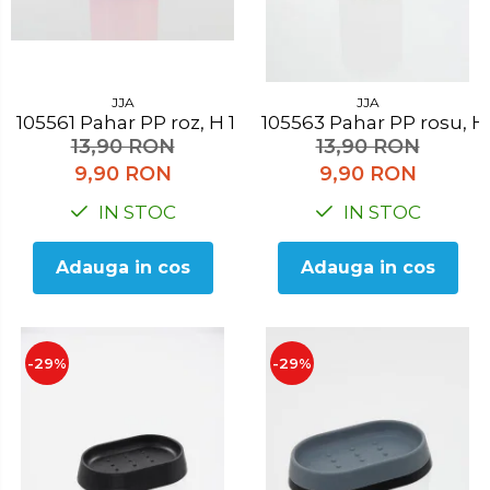
JJA
JJA
105561 Pahar PP roz, H 10.3 cm
105563 Pahar PP rosu,
13,90 RON
13,90 RON
9,90 RON
9,90 RON
IN STOC
IN STOC
Adauga in cos
Adauga in cos
-29%
-29%